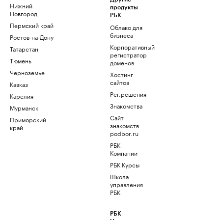
Нижний
продукты
Новгород
РБК
Пермский край
Облако для
бизнеса
Ростов-на-Дону
Корпоративный
Татарстан
регистратор
Тюмень
доменов
Черноземье
Хостинг
сайтов
Кавказ
Рег.решения
Карелия
Знакомства
Мурманск
Сайт
Приморский
знакомств
край
podbor.ru
РБК
Компании
РБК Курсы
Школа
управления
РБК
РБК