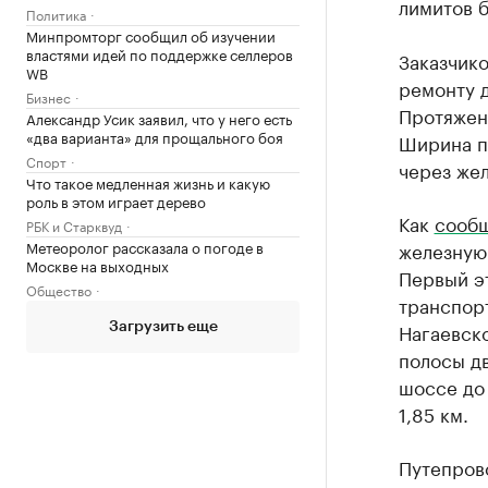
лимитов б
Политика
Минпромторг сообщил об изучении
властями идей по поддержке селлеров
Заказчико
WB
ремонту 
Бизнес
Протяженн
Александр Усик заявил, что у него есть
«два варианта» для прощального боя
Ширина пр
Спорт
через же
Что такое медленная жизнь и какую
роль в этом играет дерево
Как
сооб
РБК и Старквуд
Метеоролог рассказала о погоде в
железную 
Москве на выходных
Первый эт
Общество
транспорт
Нагаевск
Загрузить еще
полосы д
шоссе до
1,85 км.
Путепров