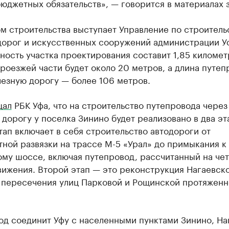
юджетных обязательств», — говорится в материалах з
м строительства выступает Управление по строительс
дорог и искусственных сооружений администрации У
ость участка проектирования составит 1,85 километ
оезжей части будет около 20 метров, а длина путеп
лезную дорогу — более 106 метров.
щал
РБК Уфа, что на строительство путепровода через
дорогу у поселка Зинино будет реализовано в два эт
ап включает в себя строительство автодороги от
ной развязки на трассе М-5 «Урал» до примыкания к
ому шоссе, включая путепровод, рассчитанный на че
вижения. Второй этап — это реконструкция Нагаевск
 пересечения улиц Парковой и Рощинской протяжен
од соединит Уфу с населенными пунктами Зинино, На