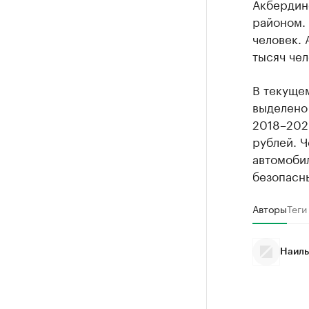
Акбердин
районом. 
человек. 
тысяч чел
В текущем
выделено 
2018–2020
рублей. 
автомобил
безопасн
Авторы
Теги
Наиль