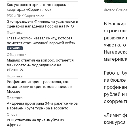
Как устроены приватные террасы в
квартирах «Серии плюс»
Фото: Соцс
РБК и ПИК Серия плюс
Экс-президент Финляндии усомнился в
В Башкир
сценарии нападения России на НАТО
строител
Политика
развязки 
Глава «Эксмо» назвал книгу, которая
поможет стать «лучшей версией себя»
участка о
РАДИО
Нагаевско
Общество
материало
Мадьяр ответил на вопрос, останется
ли «Росатом» подрядчиком на
«Пакш-2»
Работы бу
Политика
из бюджет
Росфинмониторинг рассказал, как
профинанс
помог выявить криптомошенников в
Москве
рублей и 
Политика
скоррект
Андреева проиграла 34-й ракетке мира
в третьем круге турнира в Торонто
«Лимит ф
Спорт
РПЦ ответила на призыв уйти из
конкурса
Африки