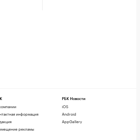
К
РБК Новости
компании
iOS
нтактная информация
Android
дакция
AppGallery
змещение рекламы