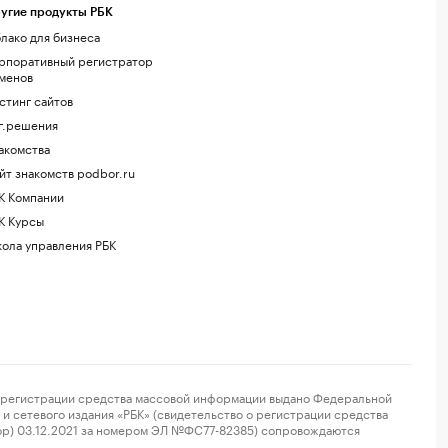
угие продукты РБК
лако для бизнеса
рпоративный регистратор
менов
стинг сайтов
г.решения
акомства
йт знакомств podbor.ru
К Компании
К Курсы
ола управления РБК
регистрации средства массовой информации выдано Федеральной
и сетевого издания «РБК» (свидетельство о регистрации средства
ор) 03.12.2021 за номером ЭЛ №ФС77-82385) сопровождаются