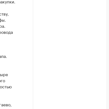
акупки.
тву,
фы.
ра.
ровода
апа.
тыре
ого
ностью
гаево,