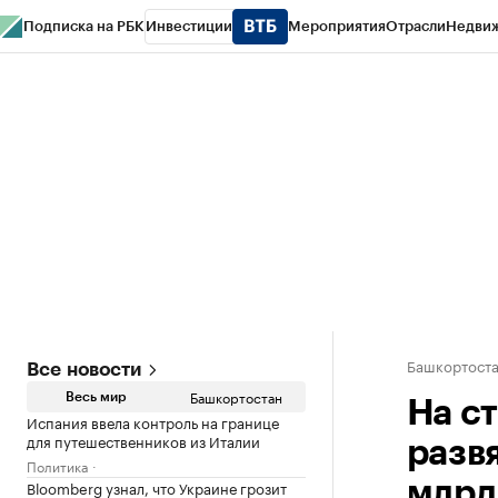
Подписка на РБК
Инвестиции
Мероприятия
Отрасли
Недви
РБК Курсы
РБК Life
Тренды
Визионеры
Национальные проекты
Горо
Спецпроекты СПб
Конференции СПб
Спецпроекты
Проверка конт
Башкортост
Все новости
Башкортостан
Весь мир
На с
Испания ввела контроль на границе
для путешественников из Италии
развя
Политика
Bloomberg узнал, что Украине грозит
млрд