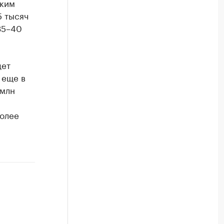
ским
5 тысяч
35–40
дет
 еще в
 млн
более