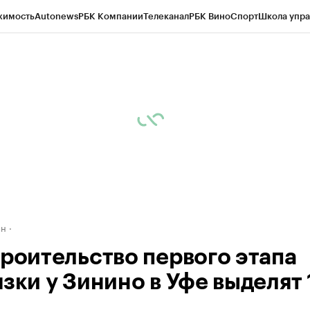
жимость
Autonews
РБК Компании
Телеканал
РБК Вино
Спорт
Школа упра
д
Стиль
Крипто
РБК Бизнес-среда
Дискуссионный клуб
Исследования
К
рагентов
Политика
Экономика
Бизнес
Технологии и медиа
Финансы
Рын
ан
троительство первого этапа
зки у Зинино в Уфе выделят 