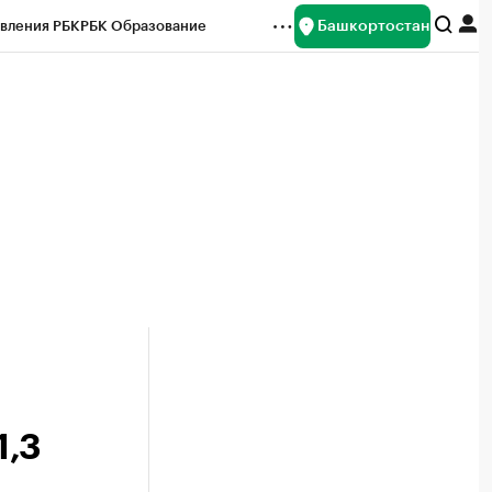
Башкортостан
вления РБК
РБК Образование
редитные рейтинги
Франшизы
Газета
ок наличной валюты
1,3