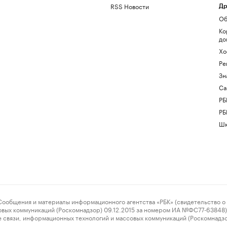
RSS Новости
Др
Об
Ко
до
Хо
Ре
Зн
Са
РБ
РБ
Шк
ения и материалы информационного агентства «РБК» (свидетельство о 
овых коммуникаций (Роскомнадзор) 09.12.2015 за номером ИА №ФС77-63848) 
 связи, информационных технологий и массовых коммуникаций (Роскомнадз