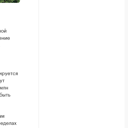
ной
ение
к
ируется
ут
 млн
 быть
ам
ределах