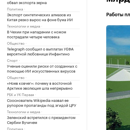
обвал экспорта зерна
Политика
Экспорт синтетических алмазов из
Работы пл
Китая резко вырос на фоне бума ИИ
Технологии и медиа
В Чехии при нападении с ножом
пострадали четыре человека
Общество
Telegraph сообщил о выплатах УЕФА
вероятной любовнице Инфантино
Спорт
Ученые оценили риски от созданных с
помощью ИИ искусственных вирусов
Общество
«Ноев ковчег»: почему в восточной
Арктике эволюция шла непрерывно
РБК и УК Первая
Сооснователь Wikipedia назвал ее
рупором пропаганды под эгидой ЦРУ
Технологии и медиа
Зеленский встретился с президентом
Сербии Вучичем
Политика