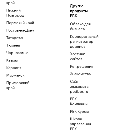
край
Другие
Нижний
продукты
Новгород
РБК
Пермский край
Облако для
бизнеса
Ростов-на-Дону
Корпоративный
Татарстан
регистратор
Тюмень
доменов
Черноземье
Хостинг
сайтов
Кавказ
Рег.решения
Карелия
Знакомства
Мурманск
Сайт
Приморский
знакомств
край
podbor.ru
РБК
Компании
РБК Курсы
Школа
управления
РБК