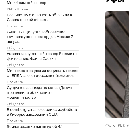
Мп и большой сенсор
РБК и Huawei
Беспилотную опасность объявили в
Свердловской области
Политика
Синоптик допустил обновление
температурного рекорда в Москве 7
августа
Общество
Умерла заслуженный тренер России по
фехтованию Фаина Саевич
Общество
Минтранс предложил защищать трассы
от БПЛА за счет дорожных бюджетов
Политика
Супруге главы издательства «Джем»
предъявили обвинение в
мошенничестве
Общество
Bloomberg узнал о серии самоубийств
в Киберкомандовании США
Политика
Фото: РБК 
Землетрясение магнитудой 4,1