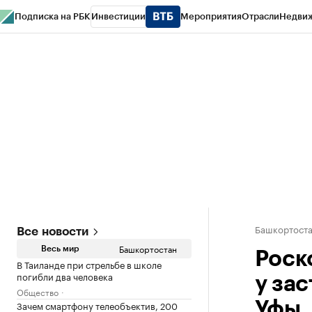
Подписка на РБК
Инвестиции
Мероприятия
Отрасли
Недви
РБК Курсы
РБК Life
Тренды
Визионеры
Национальные проекты
Горо
Спецпроекты СПб
Конференции СПб
Спецпроекты
Проверка конт
Башкортост
Все новости
Башкортостан
Весь мир
Роск
В Таиланде при стрельбе в школе
погибли два человека
у за
Общество
Зачем смартфону телеобъектив, 200
Уфы