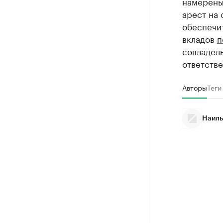
намерены 
арест на 
обеспечит
вкладов
п
совладел
ответстве
Авторы
Теги
Наиль