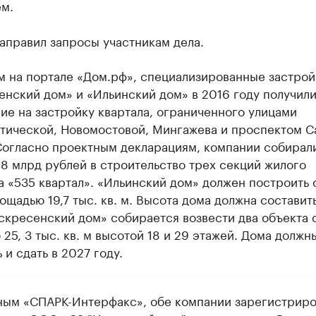
ем.
аправил запросы участникам дела.
м на портале «Дом.рф», специализированные застро
нский дом» и «Ильинский дом» в 2016 году получил
е на застройку квартала, ограниченного улицами
тической, Новомостовой, Мингажева и проспектом С
Согласно проектным декларациям, компании собирал
,8 млрд рублей в строительство трех секций жилого
 «535 квартал». «Ильинский дом» должен построить 
ощадью 19,7 тыс. кв. м. Высота дома должна составить
оскресенский дом» собирается возвести два объекта
25, 3 тыс. кв. м высотой 18 и 29 этажей. Дома должн
 и сдать в 2027 году.
ным «СПАРК-Интерфакс», обе компании зарегистрир