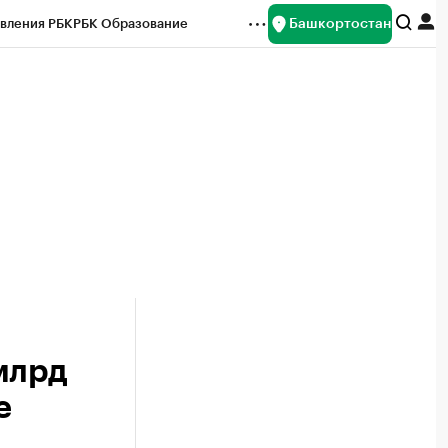
Башкортостан
вления РБК
РБК Образование
редитные рейтинги
Франшизы
Газета
ок наличной валюты
млрд
е