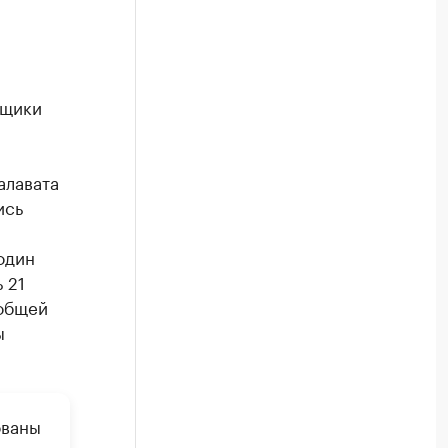
йщики
и
алавата
ись
один
 21
 общей
ы
ованы