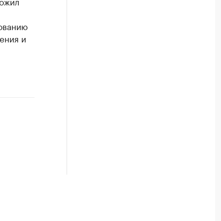
ложил
хованию
ения и