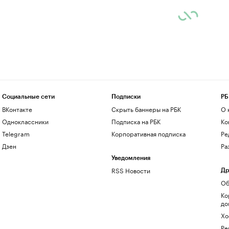
Социальные сети
Подписки
РБ
ВКонтакте
Скрыть баннеры на РБК
О 
Одноклассники
Подписка на РБК
Ко
Telegram
Корпоративная подписка
Ре
Дзен
Ра
Уведомления
RSS Новости
Др
Об
Ко
до
Хо
Ре