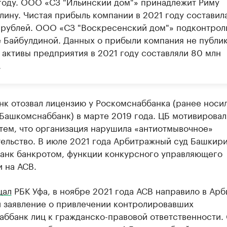
 году. ООО «СЗ "Ильинский дом"» принадлежит Риму
лину. Чистая прибыль компании в 2021 году составил
 рублей. ООО «СЗ "Воскресенский дом"» подконтрол
 Байбулдиной. Данных о прибыли компания не публик
 активы предприятия в 2021 году составляли 80 млн
.
нк отозвал лицензию у Роскомснаббанка (ранее носи
Башкомснаббанк) в марте 2019 года. ЦБ мотивировал
тем, что организация нарушила «антиотмывочное»
тельство. В июле 2021 года Арбитражный суд Башкир
банк банкротом, функции конкурсного управляющего
 на АСВ.
щал
РБК Уфа, в ноябре 2021 года АСВ направило в Ар
 заявление о привлечении контролировавших
ббанк лиц к гражданско-правовой ответственности. 