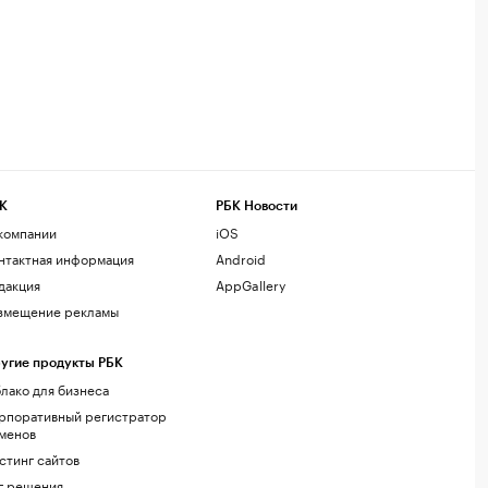
К
РБК Новости
компании
iOS
нтактная информация
Android
дакция
AppGallery
змещение рекламы
угие продукты РБК
лако для бизнеса
рпоративный регистратор
менов
стинг сайтов
г.решения