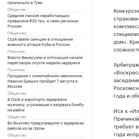
произошло в Туве
Общество
Конкурсн
Средняя пенсия неработающих
страхован
превысила ₽35 тыс. в семи регионах
комплекса
России
специали
Общество
США ввели санкции в отношении
дом». Кре
военного атташе Кубы в России
сложности
Политика
Власти Венесуэлы и оппозиция начали
переговоры спустя неделю задержки
Арбитраж
Политика
«Воскресе
Прощание с олимпийским чемпионом
заседание
Иваном Едешко пройдет 7 августа в
Москве
Роскомсна
Общество
года и об
В США в аэропорту задержали
мужчину, угрожавшего взорвать бомбу
на рейсе
Иск к «Ил
Общество
Причиной 
Во Внуково предупредили о задержках
требует в
рейсов из-за грозы
года испр
Общество