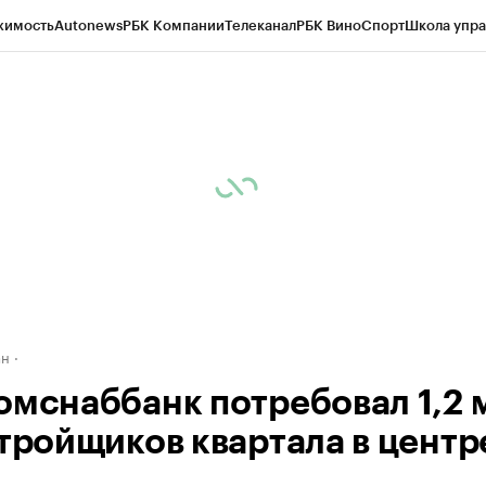
жимость
Autonews
РБК Компании
Телеканал
РБК Вино
Спорт
Школа упра
д
Стиль
Крипто
РБК Бизнес-среда
Дискуссионный клуб
Исследования
К
рагентов
Политика
Экономика
Бизнес
Технологии и медиа
Финансы
Рын
ан
омснаббанк потребовал 1,2 
стройщиков квартала в центр