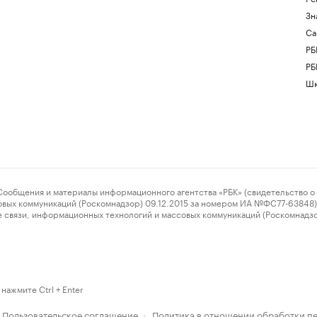
Зн
Са
РБ
РБ
Шк
ения и материалы информационного агентства «РБК» (свидетельство о 
овых коммуникаций (Роскомнадзор) 09.12.2015 за номером ИА №ФС77-63848) 
 связи, информационных технологий и массовых коммуникаций (Роскомнадз
нажмите Ctrl + Enter
Пользовательское соглашение
Политика в отношении обработки п
·