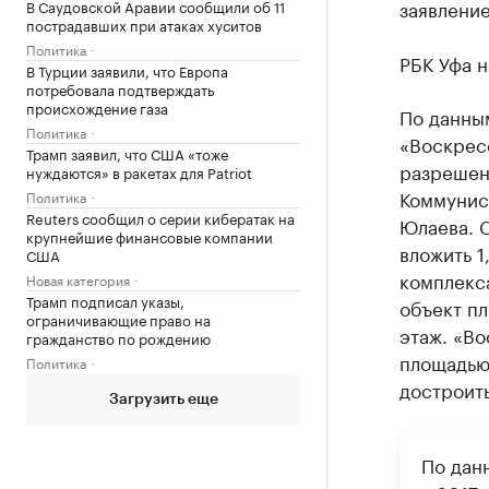
заявлени
В Саудовской Аравии сообщили об 11
пострадавших при атаках хуситов
Политика
РБК Уфа н
В Турции заявили, что Европа
потребовала подтверждать
происхождение газа
По данны
Политика
«Воскресе
Трамп заявил, что США «тоже
разрешени
нуждаются» в ракетах для Patriot
Коммунис
Политика
Reuters сообщил о серии кибератак на
Юлаева. 
крупнейшие финансовые компании
вложить 1
США
комплекса
Новая категория
Трамп подписал указы,
объект пл
ограничивающие право на
этаж. «В
гражданство по рождению
площадью 
Политика
достроить
Загрузить еще
По дан