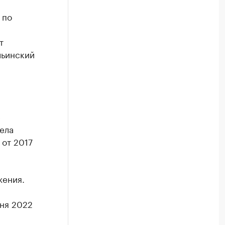
 по
т
льинский
е
дела
 от 2017
жения.
юня 2022