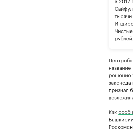
в 2017
Сайфул
тысячи
Индире
Чистые
рублей
Центроба
название 
решение 
законода
признал 
возложили
Как
сооб
Башкирии
Роскомсна