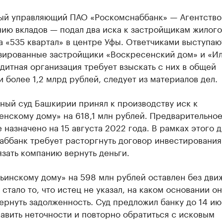
ый управляющий ПАО «Роскомснаббанк» — Агентство
ию вкладов — подал два иска к застройщикам жилого
 «535 квартал» в центре Уфы. Ответчиками выступаю
зированные застройщики «Воскресенский дом» и «И
дитная организация требует взыскать с них в общей
 более 1,2 млрд рублей, следует из материалов дел.
ный суд Башкирии принял к производству иск к
нскому дому» на 618,1 млн рублей. Предварительно
 назначено на 15 августа 2022 года. В рамках этого 
ббанк требует расторгнуть договор инвестирования
язать компанию вернуть деньги.
ьинскому дому» на 598 млн рублей оставлен без дви
стало то, что истец не указал, на каком основании он
ернуть задолженность. Суд предложил банку до 14 и
авить неточности и повторно обратиться с исковым