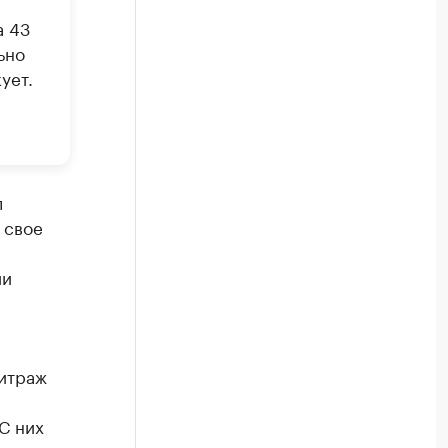
а 43
ьно
ует.
л
 свое
ии
битраж
С них