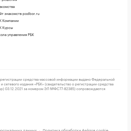
акомства
йт знакомств podbor.ru
К Компании
К Курсы
ола управления РБК
регистрации средства массовой информации выдано Федеральной
и сетевого издания «РБК» (свидетельство о регистрации средства
ор) 03.12.2021 за номером ЭЛ №ФС77-82385) сопровождаются
ерсональных данных
Политика обработки файлов cookie
·