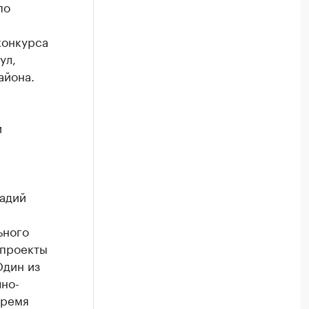
по
конкурса
ул,
айона.
и
адий
ьного
 проекты
Один из
чно-
время