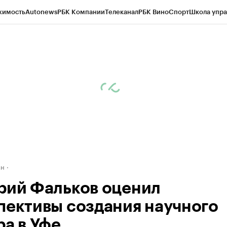
жимость
Autonews
РБК Компании
Телеканал
РБК Вино
Спорт
Школа упра
д
Стиль
Крипто
РБК Бизнес-среда
Дискуссионный клуб
Исследования
К
рагентов
Политика
Экономика
Бизнес
Технологии и медиа
Финансы
Рын
ан
рий Фальков оценил
пективы создания научного
ра в Уфе