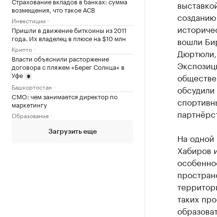
Страхование вкладов в банках: сумма
выставко
возмещения, что такое АСВ
созданию
Инвестиции
историчес
Пришли в движение биткоины из 2011
года. Их владелец в плюсе на $10 млн
вошли Бир
Крипто
Дюртюли,
Власти объяснили расторжение
Экспозиц
договора с пляжем «Берег Солнца» в
Уфе
обществе
Башкортостан
обсудили
CMO: чем занимается директор по
спортивны
маркетингу
партнёрст
Образование
Загрузить еще
На одной
Хабиров 
особенно
простран
территори
таких про
образоват