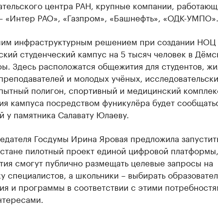
ательского центра РАН, крупные компании, работающ
– «Интер РАО», «Газпром», «Башнефть», «ОДК-УМПО»
им инфраструктурным решением при создании НОЦ 
кий студенческий кампус на 5 тысяч человек в Дём
фы. Здесь расположатся общежития для студентов, ж
 преподавателей и молодых учёных, исследовательск
опытный полигон, спортивный и медицинский комплек
ия кампуса посредством фуникулёра будет сообщать
 у памятника Салавату Юлаеву.
едателя Госдумы Ирина Яровая предложила запустить
стане пилотный проект единой цифровой платформы,
тия смогут публично размещать целевые запросы на
у специалистов, а школьники – выбирать образовате
ия и программы в соответствии с этими потребностя
нтересами.