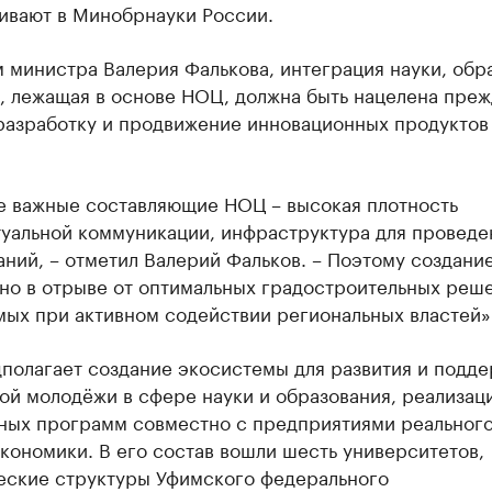
ивают в Минобрнауки России.
 министра Валерия Фалькова, интеграция науки, обр
, лежащая в основе НОЦ, должна быть нацелена пре
 разработку и продвижение инновационных продуктов
е важные составляющие НОЦ – высокая плотность
туальной коммуникации, инфраструктура для проведе
ний, – отметил Валерий Фальков. – Поэтому создани
но в отрыве от оптимальных градостроительных реш
мых при активном содействии региональных властей»
полагает создание экосистемы для развития и подд
ой молодёжи в сфере науки и образования, реализац
ных программ совместно с предприятиями реальног
кономики. В его состав вошли шесть университетов,
еские структуры Уфимского федерального