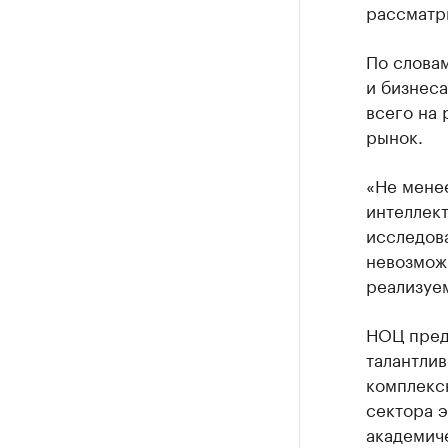
рассматр
По словам
и бизнеса
всего на
рынок.
«Не мене
интеллек
исследова
невозмож
реализуе
НОЦ пред
талантлив
комплекс
сектора э
академич