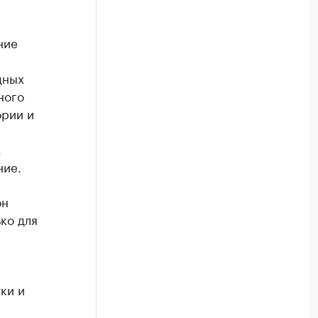
ние
дных
ного
ории и
,
ние.
он
ко для
ки и
с