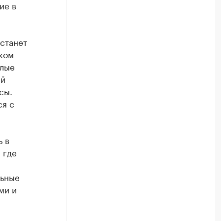
ие в
.
станет
ском
илые
ий
сы.
ся с
 в
 где
льные
ми и