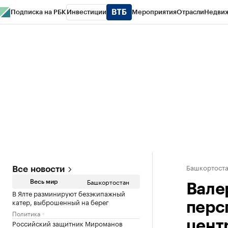
Подписка на РБК
Инвестиции
Мероприятия
Отрасли
Недви
РБК Курсы
РБК Life
Тренды
Визионеры
Национальные проекты
Горо
Спецпроекты СПб
Конференции СПб
Спецпроекты
Проверка конт
Башкортост
Все новости
Башкортостан
Весь мир
Вале
В Ялте разминируют безэкипажный
катер, выброшенный на берег
перс
Политика
Российский защитник Мироманов
цент