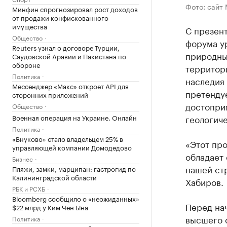
Фото: сайт
Минфин спрогнозировал рост доходов
от продажи конфискованного
имущества
С презент
Общество
форума ур
Reuters узнал о договоре Турции,
природны
Саудовской Аравии и Пакистана по
обороне
территори
Политика
наследия 
Мессенджер «Макс» откроет API для
претенду
сторонних приложений
достопри
Общество
Военная операция на Украине. Онлайн
геологич
Политика
«Внуково» стало владельцем 25% в
«Этот про
управляющей компании Домодедово
обладает 
Бизнес
нашей стр
Пляжи, замки, марципан: гастрогид по
Калининградской области
Хабиров.
РБК и РСХБ
Bloomberg сообщило о «неожиданных»
Перед нач
$22 млрд у Ким Чен Ына
высшего 
Политика