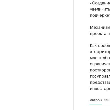
«Создани
увеличить
подчеркн
Механизм
проекта, 
Как сооб
«Территор
масштабн
ограничен
посткоро
госуправ
представи
инвестор
Авторы
Теги