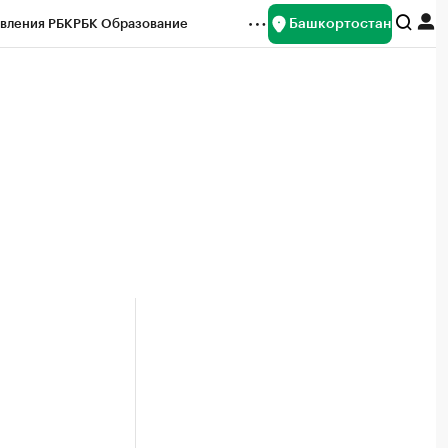
Башкортостан
вления РБК
РБК Образование
редитные рейтинги
Франшизы
Газета
ок наличной валюты