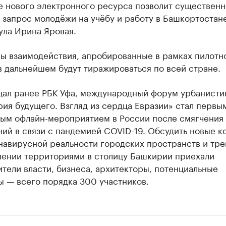
е нового электронного ресурса позволит существенн
 запрос молодёжи на учёбу и работу в Башкортостане
ула Ирина Яровая.
ы взаимодействия, апробированные в рамках пилотн
в дальнейшем будут тиражироваться по всей стране.
щал ранее РБК Уфа, международный форум урбанисти
ия будущего. Взгляд из сердца Евразии» стал первы
ым офлайн-мероприятием в России после смягчения
ий в связи с пандемией COVID-19. Обсудить новые к
навирусной реальности городских пространств и тре
лении территориями в столицу Башкирии приехали
тели власти, бизнеса, архитекторы, потенциальные
ы — всего порядка 300 участников.