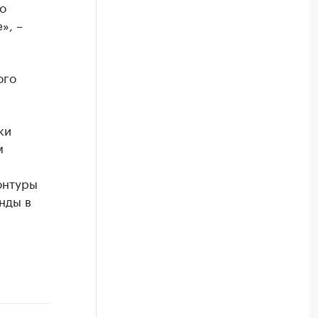
о
», –
ого
ки
м
онтуры
нды в