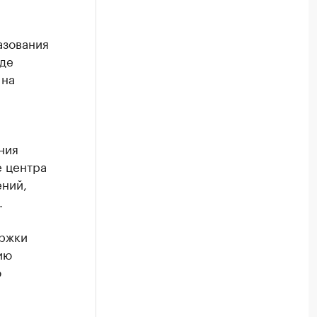
азования
жде
 на
ния
е центра
ений,
.
ержки
ию
о