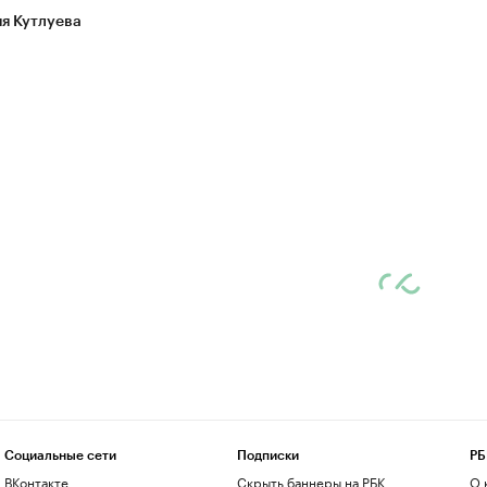
я Кутлуева
Социальные сети
Подписки
РБ
ВКонтакте
Скрыть баннеры на РБК
О 