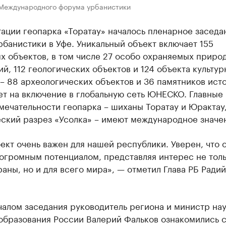
 Международного форума урбанистики
ации геопарка «Торатау» началось пленарное заседа
банистики в Уфе. Уникальный объект включает 155
х объектов, в том числе 27 особо охраняемых приро
й, 112 геологических объектов и 124 объекта культур
– 88 археологических объектов и 36 памятников ист
ет на включение в глобальную сеть ЮНЕСКО. Главные
мечательности геопарка – шиханы Торатау и Юрактау
еский разрез «Усолка» – имеют международное значе
ект очень важен для нашей республики. Уверен, что 
огромным потенциалом, представляя интерес не толь
аны, но и для всего мира», — отметил Глава РБ Радий
алом заседания руководитель региона и министр нау
образования России Валерий Фальков ознакомились 