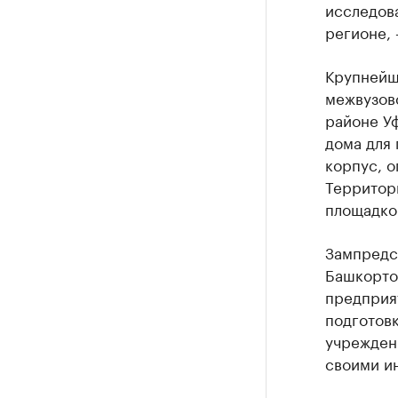
исследов
регионе, 
Крупнейш
межвузовс
районе У
дома для
корпус, 
Территор
площадкой
Зампредс
Башкорто
предприя
подготовк
учрежден
своими и