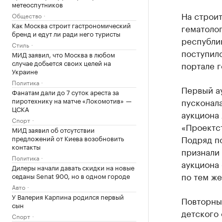
метеоспутников
На строит
Общество
Как Москва строит гастрономический
гематоло
бренд и едут ли ради него туристы
республи
Стиль
поступило
МИД заявил, что Москва в любом
случае добьется своих целей на
портале г
Украине
Политика
Первый а
Фанатам дали до 7 суток ареста за
пиротехнику на матче «Локомотив» —
пусконал
ЦСКА
аукциона
Спорт
«Проектс
МИД заявил об отсутствии
Подряд п
предложений от Киева возобновить
контакты
признали
Политика
аукциона
Дилеры начали давать скидки на новые
по тем же
седаны Senat 900, но в одном городе
Авто
У Валерия Карпина родился первый
Повторны
сын
детского
Спорт