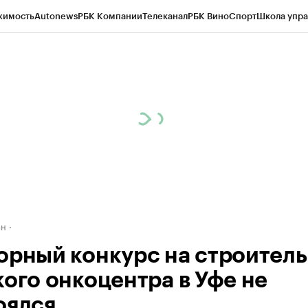
жимость
Autonews
РБК Компании
Телеканал
РБК Вино
Спорт
Школа упра
д
Стиль
Крипто
РБК Бизнес-среда
Дискуссионный клуб
Исследования
К
рагентов
Политика
Экономика
Бизнес
Технологии и медиа
Финансы
Рын
ан
орный конкурс на строитель
кого онкоцентра в Уфе не
оялся