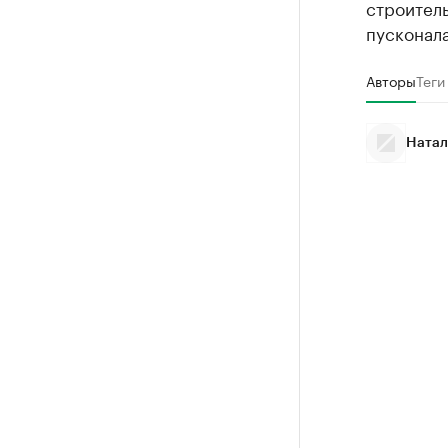
строитель
пусконала
Авторы
Теги
Натал