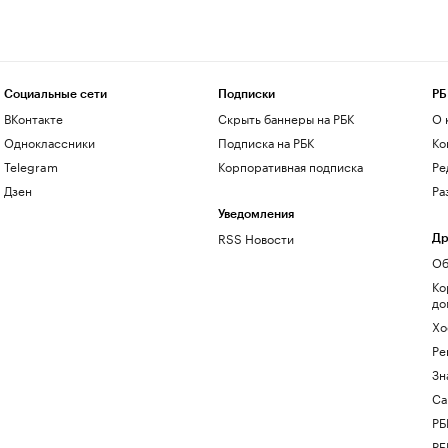
Социальные сети
Подписки
РБ
ВКонтакте
Скрыть баннеры на РБК
О 
Одноклассники
Подписка на РБК
Ко
Telegram
Корпоративная подписка
Ре
Дзен
Ра
Уведомления
RSS Новости
Др
Об
Ко
до
Хо
Ре
Зн
Са
РБ
РБ