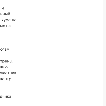
 и
енный
нкурс не
ых на
тогам
отрены.
ацию
участник
оцентр
дчика