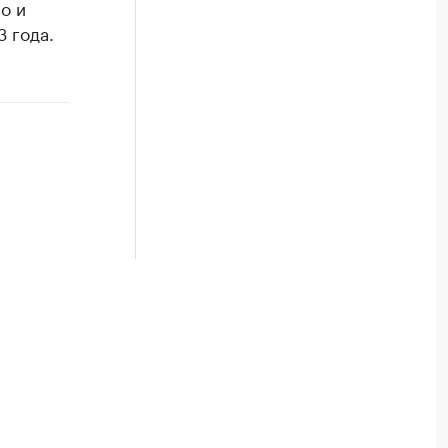
о и
 года.