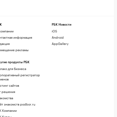
К
РБК Новости
компании
iOS
нтактная информация
Android
дакция
AppGallery
змещение рекламы
угие продукты РБК
лако для бизнеса
рпоративный регистратор
менов
стинг сайтов
г.решения
акомства
йт знакомств podbor.ru
К Компании
К Курсы