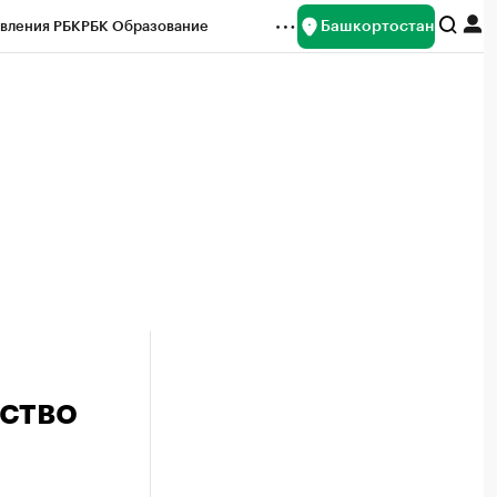
Башкортостан
вления РБК
РБК Образование
редитные рейтинги
Франшизы
Газета
ок наличной валюты
ство