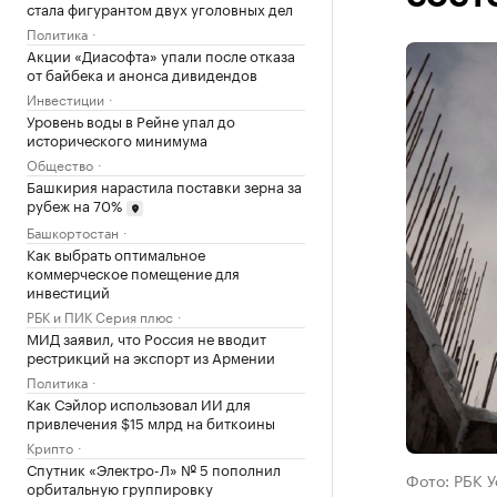
стала фигурантом двух уголовных дел
Политика
Акции «Диасофта» упали после отказа
от байбека и анонса дивидендов
Инвестиции
Уровень воды в Рейне упал до
исторического минимума
Общество
Башкирия нарастила поставки зерна за
рубеж на 70%
Башкортостан
Как выбрать оптимальное
коммерческое помещение для
инвестиций
РБК и ПИК Серия плюс
МИД заявил, что Россия не вводит
рестрикций на экспорт из Армении
Политика
Как Сэйлор использовал ИИ для
привлечения $15 млрд на биткоины
Крипто
Спутник «Электро-Л» № 5 пополнил
Фото: РБК 
орбитальную группировку