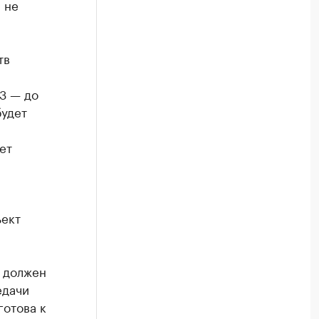
 не
тв
3 — до
будет
ет
ъект
к должен
едачи
готова к