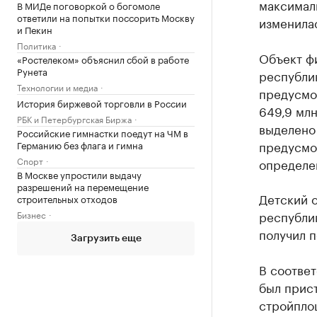
максималь
В МИДе поговоркой о богомоле
ответили на попытки поссорить Москву
изменила
и Пекин
Политика
Объект ф
«Ростелеком» объяснил сбой в работе
Рунета
республик
Технологии и медиа
предусмот
История биржевой торговли в России
649,9 млн
РБК и Петербургская Биржа
выделено
Российские гимнастки поедут на ЧМ в
предусмот
Германию без флага и гимна
Спорт
определен
В Москве упростили выдачу
разрешений на перемещение
Детский о
строительных отходов
республи
Бизнес
получил п
Загрузить еще
В соответ
был прист
стройплощ