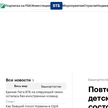
Подписка на РБК
Инвестиции
Мероприятия
Отрасли
Недви
РБК Курсы
РБК Life
Тренды
Визионеры
Национальные проекты
Горо
Спецпроекты СПб
Конференции СПб
Спецпроекты
Проверка конт
Башкортост
Все новости
Башкортостан
Весь мир
Повт
Единая Лига ВТБ на следующий сезон
осталась без иностранных команд
детс
Спорт
Как бывший посол Украины в США
сост