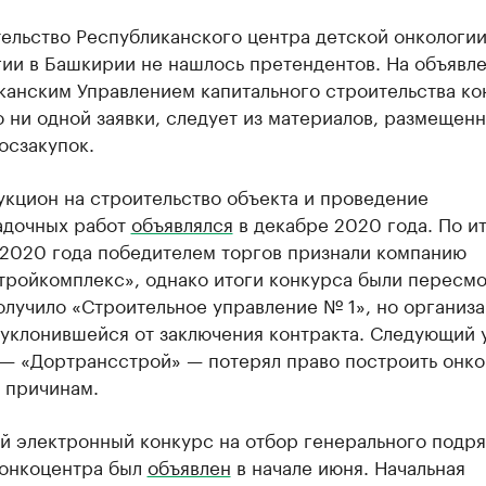
ельство Республиканского центра детской онкологии
гии в Башкирии не нашлось претендентов. На объявл
канским Управлением капитального строительства ко
 ни одной заявки, следует из материалов, размещенн
осзакупок.
укцион на строительство объекта и проведение
адочных работ
объявлялся
в декабре 2020 года. По и
 2020 года победителем торгов признали компанию
тройкомплекс», однако итоги конкурса были пересм
олучило «Строительное управление № 1», но организ
 уклонившейся от заключения контракта. Следующий 
 — «Дортрансстрой» — потерял право построить онк
 причинам.
й электронный конкурс на отбор генерального подря
 онкоцентра был
объявлен
в начале июня. Начальная