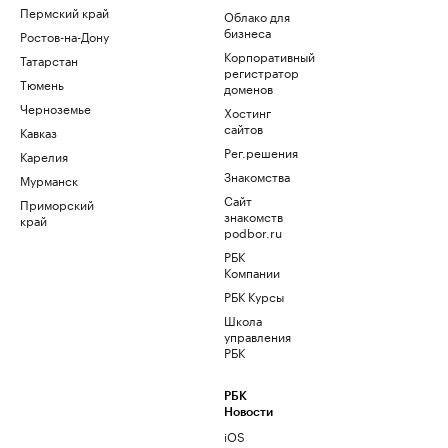
Пермский край
Облако для
бизнеса
Ростов-на-Дону
Корпоративный
Татарстан
регистратор
Тюмень
доменов
Черноземье
Хостинг
сайтов
Кавказ
Рег.решения
Карелия
Знакомства
Мурманск
Сайт
Приморский
знакомств
край
podbor.ru
РБК
Компании
РБК Курсы
Школа
управления
РБК
РБК
Новости
iOS