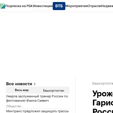
Подписка на РБК
Инвестиции
Мероприятия
Отрасли
Недви
РБК Курсы
РБК Life
Тренды
Визионеры
Национальные проекты
Горо
Спецпроекты СПб
Конференции СПб
Спецпроекты
Проверка конт
Башкортост
Все новости
Башкортостан
Весь мир
Урож
Умерла заслуженный тренер России по
фехтованию Фаина Саевич
Гари
Общество
Минтранс предложил защищать трассы
Росс