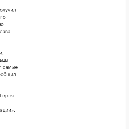
олучил
ого
ую
лава
и,
льцы
т самые
ообщил
 Героя
ации».