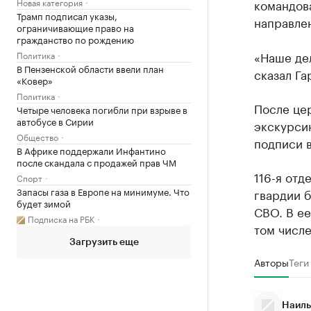
Новая категория
командов
Трамп подписал указы,
направле
ограничивающие право на
гражданство по рождению
«Наше дел
Политика
В Пензенской области ввели план
сказал Га
«Ковер»
Политика
После це
Четыре человека погибли при взрыве в
автобусе в Сирии
экскурси
Общество
подписи в
В Африке поддержали Инфантино
после скандала с продажей прав ЧМ
116-я отд
Спорт
Запасы газа в Европе на минимуме. Что
гвардии б
будет зимой
СВО. В ее
Подписка на РБК
том числе
Загрузить еще
Авторы
Теги
Наиль