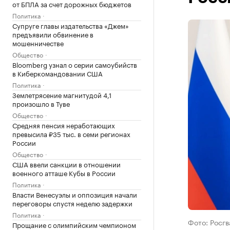
от БПЛА за счет дорожных бюджетов
Политика
Супруге главы издательства «Джем»
предъявили обвинение в
мошенничестве
Общество
Bloomberg узнал о серии самоубийств
в Киберкомандовании США
Политика
Землетрясение магнитудой 4,1
произошло в Туве
Общество
Средняя пенсия неработающих
превысила ₽35 тыс. в семи регионах
России
Общество
США ввели санкции в отношении
военного атташе Кубы в России
Политика
Власти Венесуэлы и оппозиция начали
переговоры спустя неделю задержки
Политика
Фото: Росгв
Прощание с олимпийским чемпионом