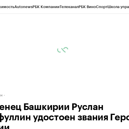
жимость
Autonews
РБК Компании
Телеканал
РБК Вино
Спорт
Школа упра
д
Стиль
Крипто
РБК Бизнес-среда
Дискуссионный клуб
Исследования
К
рагентов
Политика
Экономика
Бизнес
Технологии и медиа
Финансы
Рын
ан
енец Башкирии Руслан
фуллин удостоен звания Гер
ии