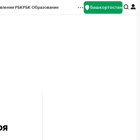
Башкортостан
вления РБК
РБК Образование
редитные рейтинги
Франшизы
Газета
ок наличной валюты
оя