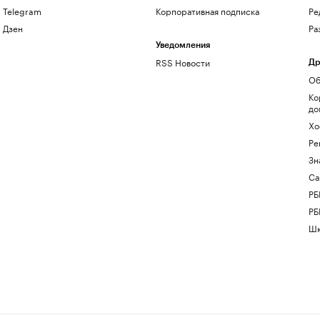
Telegram
Корпоративная подписка
Ре
Дзен
Ра
Уведомления
RSS Новости
Др
Об
Ко
до
Хо
Ре
Зн
Са
РБ
РБ
Шк