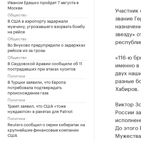
Иваном Едешко пройдет 7 августа в
Москве
Участник
Общество
звание Ге
В США в аэропорту задержали
назначен
мужчину, угрожавшего взорвать бомбу
на рейсе
звезду» о
Общество
республи
Во Внуково предупредили о задержках
рейсов из-за грозы
«116-ю бр
Общество
В Саудовской Аравии сообщили об 11
именно в 
пострадавших при атаках хуситов
двух наш
Политика
разные б
В Турции заявили, что Европа
потребовала подтверждать
Хабиров.
происхождение газа
Политика
Виктор Зо
Трамп заявил, что США «тоже
России за
нуждаются» в ракетах для Patriot
Политика
исполнени
Reuters сообщил о серии кибератак на
До этого
крупнейшие финансовые компании
Мужества.
США