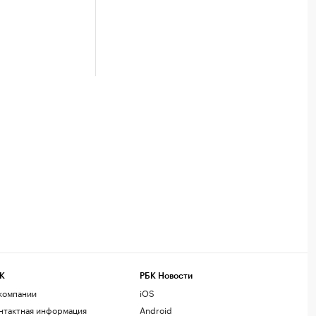
К
РБК Новости
компании
iOS
нтактная информация
Android