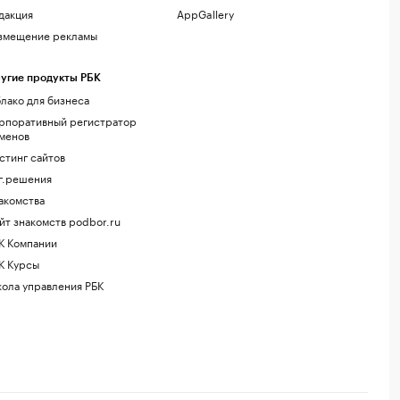
дакция
AppGallery
змещение рекламы
угие продукты РБК
лако для бизнеса
рпоративный регистратор
менов
стинг сайтов
г.решения
акомства
йт знакомств podbor.ru
К Компании
К Курсы
ола управления РБК