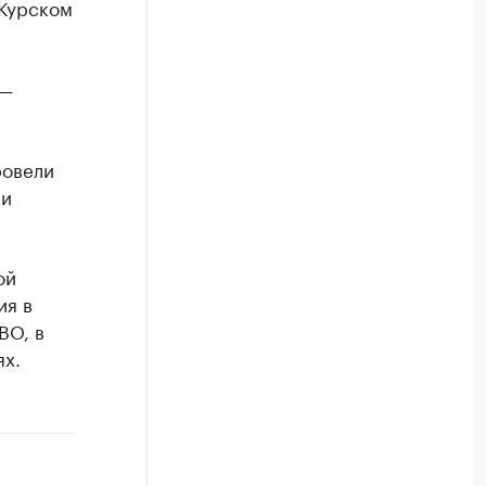
 Курском
 —
ровели
ли
ой
ия в
ВО, в
ях.