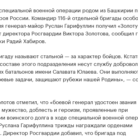
 специальной военной операции родом из Башкирии п
роя России. Командир 116-й отдельной бригады особ
ия генерал-майор Руслан Гарифуллин получил «Золот
т директора Росгвардии Виктора Золотова, сообщил г
ки Радий Хабиров.
игаду называют стальной — за характер бойцов. Кстат
составе этого подразделения несут службу доброво
их батальонов имени Салавата Юлаева. Они выполняю
оевые задачи, защищают рубежи нашей Родины», — с
лотов отметил, что «боевой генерал удостоен звания
 мужество, доблесть и героизм, проявленные при
и воинского долга в ходе специальной военной опер
 Руслана Гарифуллина трижды награждали орденами
 Директор Росгвардии добавил, что бригада под