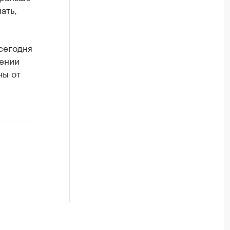
ать,
сегодня
жении
ны от