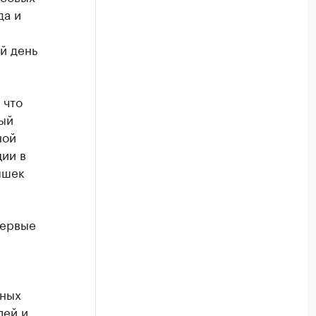
да и
й день
 что
ый
ной
ии в
ышек
первые
ьных
лей и