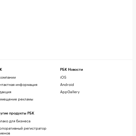
К
РБК Новости
компании
iOS
нтактная информация
Android
дакция
AppGallery
змещение рекламы
угие продукты РБК
лако для бизнеса
рпоративный регистратор
менов