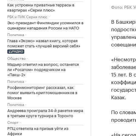
Как устроены приватные террасы в
Фото: РБК 
квартирах «Серии плюс»
РБК и ПИК Серия плюс
В Башкир
Экс-президент Финляндии усомнился в
сценарии нападения России на НАТО
подростко
Политика
управлен
Глава «Эксмо» назвал книгу, которая
совещани
поможет стать «лучшей версией себя»
РАДИО
«Несмотря
Общество
Мадьяр ответил на вопрос, останется
заболева
ли «Росатом» подрядчиком на
15 лет. В
«Пакш-2»
коэффици
Политика
Росфинмониторинг рассказал, как
государс
помог выявить криптомошенников в
Казак.
Москве
Политика
Андреева проиграла 34-й ракетке мира
По словам
в третьем круге турнира в Торонто
проводит
Спорт
РПЦ ответила на призыв уйти из
Африки
«На сего