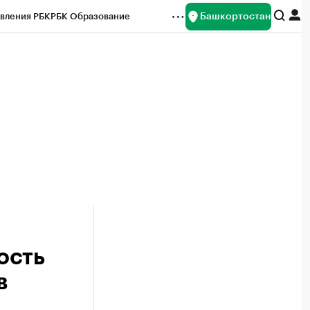
Башкортостан
вления РБК
РБК Образование
редитные рейтинги
Франшизы
Газета
ок наличной валюты
ость
в