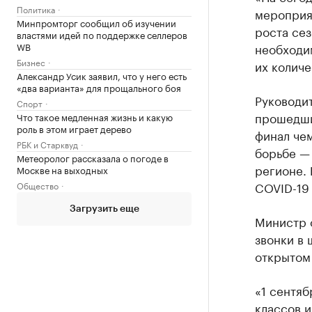
Политика
мероприят
Минпромторг сообщил об изучении
роста се
властями идей по поддержке селлеров
WB
необходи
Бизнес
их количе
Александр Усик заявил, что у него есть
«два варианта» для прощального боя
Руководит
Спорт
прошедши
Что такое медленная жизнь и какую
роль в этом играет дерево
финал чем
РБК и Старквуд
борьбе —
Метеоролог рассказала о погоде в
регионе.
Москве на выходных
COVID-19
Общество
Загрузить еще
Министр о
звонки в 
открытом 
«1 сентяб
классов и