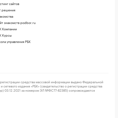
стинг сайтов
г.решения
акомства
йт знакомств podbor.ru
К Компании
К Курсы
ола управления РБК
регистрации средства массовой информации выдано Федеральной
и сетевого издания «РБК» (свидетельство о регистрации средства
ор) 03.12.2021 за номером ЭЛ №ФС77-82385) сопровождаются