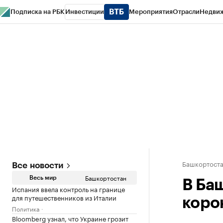
Подписка на РБК
Инвестиции
Мероприятия
Отрасли
Недви
РБК Курсы
РБК Life
Тренды
Визионеры
Национальные проекты
Горо
Спецпроекты СПб
Конференции СПб
Спецпроекты
Проверка конт
Башкортост
Все новости
Башкортостан
Весь мир
В Ба
Испания ввела контроль на границе
для путешественников из Италии
коро
Политика
Bloomberg узнал, что Украине грозит