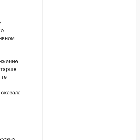
и
го
ивном
нижение
старше
 те
 сказала
ссовых