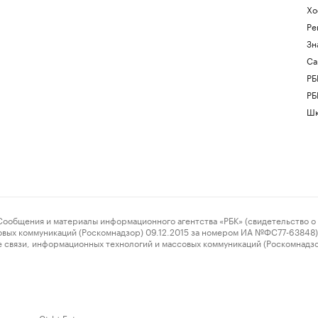
Хо
Ре
Зн
Са
РБ
РБ
Шк
ения и материалы информационного агентства «РБК» (свидетельство о 
овых коммуникаций (Роскомнадзор) 09.12.2015 за номером ИА №ФС77-63848) 
 связи, информационных технологий и массовых коммуникаций (Роскомнадз
нажмите Ctrl + Enter