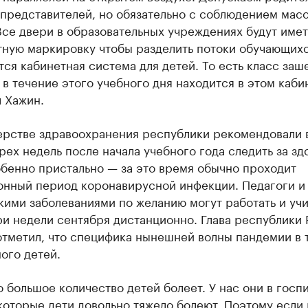
 представителей, но обязательно с соблюдением мас
се двери в образовательных учреждениях будут имет
тную маркировку чтобы разделить потоки обучающихс
ся кабинетная система для детей. То есть класс заше
 в течение этого учебного дня находится в этом каби
 Хажин.
ерстве здравоохранения республики рекомендовали 
рех недель после начала учебного года следить за з
бенно пристально — за это время обычно проходит
онный период коронавирусной инфекции. Педагоги и 
ими заболеваниями по желанию могут работать и учи
и недели сентября дистанционно. Глава республики 
тметил, что специфика нынешней волны пандемии в т
ого детей.
 большое количество детей болеет. У нас они в госп
которые дети довольно тяжело болеют. Поэтому если