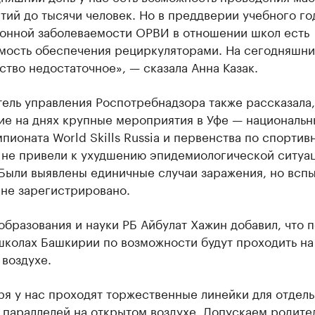
ий до тысячи человек. Но в преддверии учебного го
зонной заболеваемости ОРВИ в отношении школ есть
мость обеспечения рециркуляторами. На сегодняшни
ство недостаточное», — сказала Анна Казак.
ель управления Роспотребнадзора также рассказала,
е на днях крупные мероприятия в Уфе — национальн
пионата World Skills Russia и первенства по спортив
 не привели к ухудшению эпидемиологической ситуац
 Были выявлены единичные случаи заражения, но всп
 не зарегистрировано.
бразования и науки РБ Айбулат Хажин добавил, что 
школах Башкирии по возможности будут проходить на
воздухе.
ря у нас проходят торжественные линейки для отдел
 параллелей на открытом воздухе. Допускаем родите