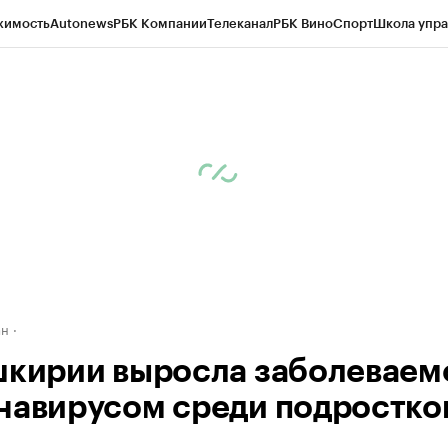
жимость
Autonews
РБК Компании
Телеканал
РБК Вино
Спорт
Школа упра
д
Стиль
Крипто
РБК Бизнес-среда
Дискуссионный клуб
Исследования
К
рагентов
Политика
Экономика
Бизнес
Технологии и медиа
Финансы
Рын
ан
шкирии выросла заболеваем
навирусом среди подростко