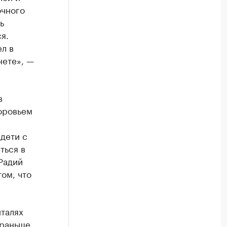
очного
ь
я.
л в
нете», —
в
доровьем
дети с
ться в
Радий
ом, что
италях
 раньше