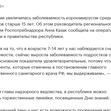
Уфа
ии увеличилась заболеваемость коронавирусом сред
в старше 15 лет. Об этом руководитель регионально
ия Роспотребнадзора Анна Казак сообщила на операт
и в правительстве республики.
 на то, что в возрасте 7–14 лет у нас наблюдается с
емости, сейчас выросла заболеваемость подростков 
 основном показатели удовлетворительные, потому что
енты, которые отмечены в постановлении главного
твенного санитарного врача РФ, мы выдерживаем», —
 главы надзорного ведомства, в республике можно
ь торжественные линейки, посвященные Дню знаний.
дняшний день у нас есть возможность проведения ма