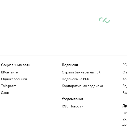
Социальные сети
Подписки
РБ
ВКонтакте
Скрыть баннеры на РБК
О 
Одноклассники
Подписка на РБК
Ко
Telegram
Корпоративная подписка
Ре
Дзен
Ра
Уведомления
RSS Новости
Др
Об
Ко
до