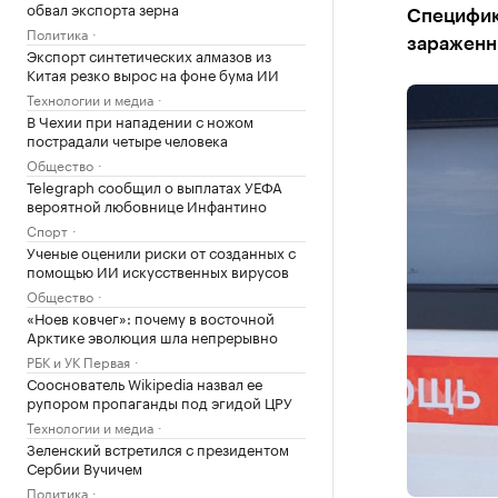
обвал экспорта зерна
Специфик
Политика
зараженн
Экспорт синтетических алмазов из
Китая резко вырос на фоне бума ИИ
Технологии и медиа
В Чехии при нападении с ножом
пострадали четыре человека
Общество
Telegraph сообщил о выплатах УЕФА
вероятной любовнице Инфантино
Спорт
Ученые оценили риски от созданных с
помощью ИИ искусственных вирусов
Общество
«Ноев ковчег»: почему в восточной
Арктике эволюция шла непрерывно
РБК и УК Первая
Сооснователь Wikipedia назвал ее
рупором пропаганды под эгидой ЦРУ
Технологии и медиа
Зеленский встретился с президентом
Сербии Вучичем
Политика