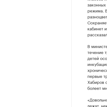
законных
режима. В
разноцве
Сохраняет
кабинет и
рассказал
В минист
течение т
детей осо
инкубаци
хроническ
первые тр
Хабиров о
болеет мн
«Довольно
лежат, не