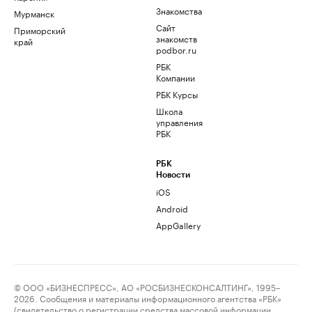
Знакомства
Мурманск
Сайт
Приморский
знакомств
край
podbor.ru
РБК
Компании
РБК Курсы
Школа
управления
РБК
РБК
Новости
iOS
Android
AppGallery
© ООО «БИЗНЕСПРЕСС», АО «РОСБИЗНЕСКОНСАЛТИНГ», 1995–
2026. Сообщения и материалы информационного агентства «РБК»
(свидетельство о регистрации средства массовой информации