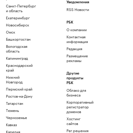
Уведомления
Санкт-Петербург
RSS Новости
и область
Екатеринбург
РБК
Новосибирск
О компании
Омск
Контактная
Башкортостан
информация
Вологодская
Редакция
область
Размещение
Калининград
рекламы
Краснодарский
край
Другие
Нижний
продукты
Новгород
РБК
Пермский край
Облако для
бизнеса
Ростов-на-Дону
Корпоративный
Татарстан
регистратор
Тюмень
доменов
Черноземье
Хостинг
сайтов
Кавказ
Рег.решения
Карелия