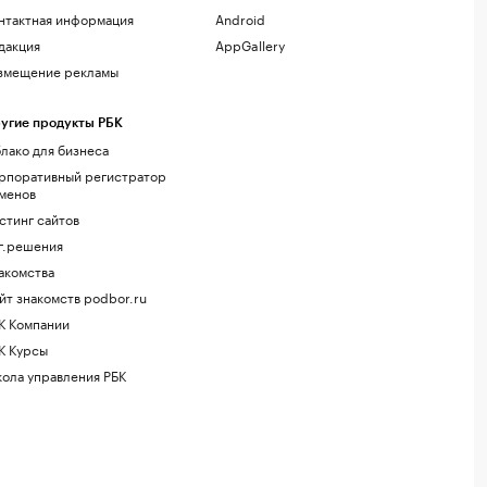
нтактная информация
Android
дакция
AppGallery
змещение рекламы
угие продукты РБК
лако для бизнеса
рпоративный регистратор
менов
стинг сайтов
г.решения
акомства
йт знакомств podbor.ru
К Компании
К Курсы
ола управления РБК