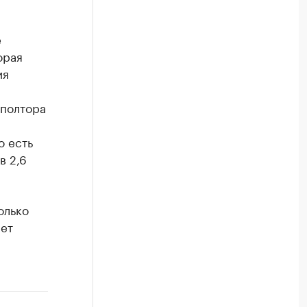
е
орая
ия
 полтора
о есть
в 2,6
олько
ет