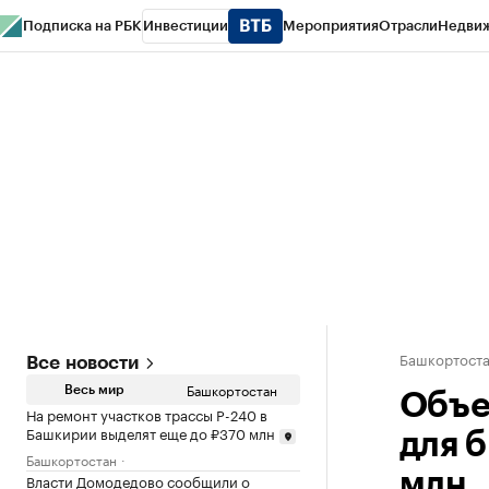
Подписка на РБК
Инвестиции
Мероприятия
Отрасли
Недви
РБК Курсы
РБК Life
Тренды
Визионеры
Национальные проекты
Горо
Спецпроекты СПб
Конференции СПб
Спецпроекты
Проверка конт
Башкортост
Все новости
Башкортостан
Весь мир
Объе
На ремонт участков трассы Р-240 в
Башкирии выделят еще до ₽370 млн
для 
Башкортостан
млн
Власти Домодедово сообщили о