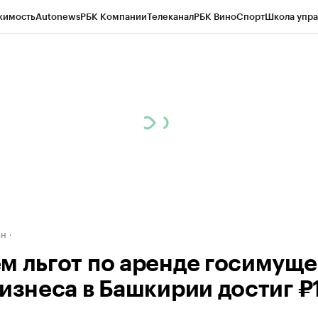
жимость
Autonews
РБК Компании
Телеканал
РБК Вино
Спорт
Школа упра
д
Стиль
Крипто
РБК Бизнес-среда
Дискуссионный клуб
Исследования
К
рагентов
Политика
Экономика
Бизнес
Технологии и медиа
Финансы
Рын
ан
м льгот по аренде госимуще
бизнеса в Башкирии достиг ₽