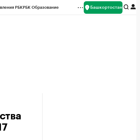
Башкортостан
вления РБК
РБК Образование
редитные рейтинги
Франшизы
Газета
ок наличной валюты
ства
17