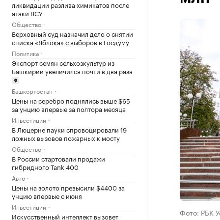
ликвидации разлива химикатов после
атаки ВСУ
Общество
Верховный суд назначил дело о снятии
списка «Яблока» с выборов в Госдуму
Политика
Экспорт семян сельхозкультур из
Башкирии увеличился почти в два раза
Башкортостан
Цены на серебро поднялись выше $65
за унцию впервые за полтора месяца
Инвестиции
В Люцерне пауки спровоцировали 19
ложных вызовов пожарных к мосту
Общество
В России стартовали продажи
гибридного Tank 400
Авто
Цены на золото превысили $4400 за
унцию впервые с июня
Инвестиции
Фото: РБК 
Искусственный интеллект вызовет