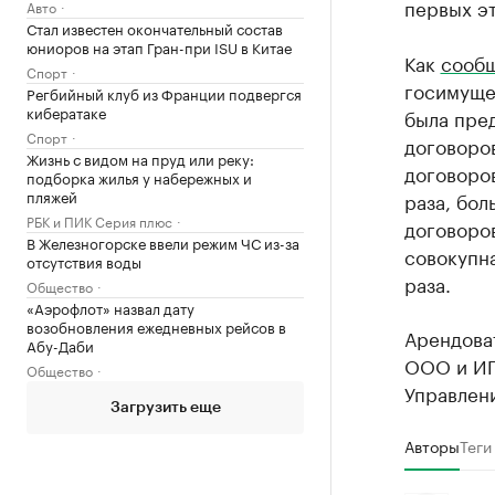
первых эт
Авто
Стал известен окончательный состав
юниоров на этап Гран-при ISU в Китае
Как
сооб
Спорт
госимущес
Регбийный клуб из Франции подвергся
кибератаке
была пре
Спорт
договоров
Жизнь с видом на пруд или реку:
договоров
подборка жилья у набережных и
пляжей
раза, бол
РБК и ПИК Серия плюс
договоров
В Железногорске ввели режим ЧС из-за
совокупн
отсутствия воды
раза.
Общество
«Аэрофлот» назвал дату
возобновления ежедневных рейсов в
Арендоват
Абу-Даби
ООО и ИП
Общество
Управлен
Загрузить еще
Авторы
Теги