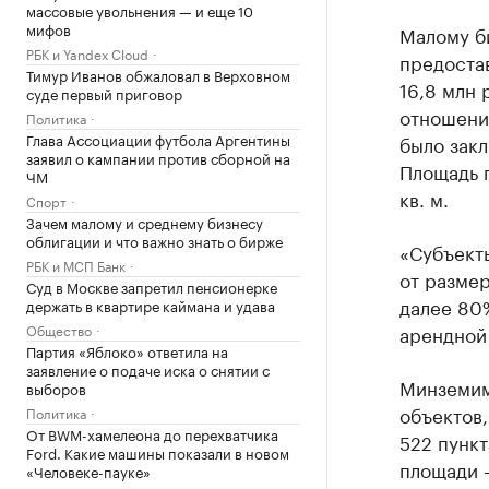
массовые увольнения — и еще 10
мифов
Малому б
РБК и Yandex Cloud
предоста
Тимур Иванов обжаловал в Верховном
16,8 млн
суде первый приговор
отношений
Политика
Глава Ассоциации футбола Аргентины
было закл
заявил о кампании против сборной на
Площадь 
ЧМ
кв. м.
Спорт
Зачем малому и среднему бизнесу
облигации и что важно знать о бирже
«Субъект
РБК и МСП Банк
от размер
Суд в Москве запретил пенсионерке
далее 80%
держать в квартире каймана и удава
арендной 
Общество
Партия «Яблоко» ответила на
заявление о подаче иска о снятии с
Минземим
выборов
объектов,
Политика
От BWM-хамелеона до перехватчика
522 пунк
Ford. Какие машины показали в новом
площади —
«Человеке-пауке»