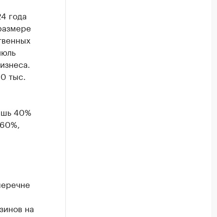
4 года
размере
твенных
июль
изнеса.
0 тыс.
ишь 40%
 60%,
перечне
зинов на