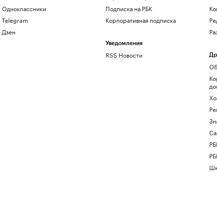
Одноклассники
Подписка на РБК
Ко
Telegram
Корпоративная подписка
Ре
Дзен
Ра
Уведомления
RSS Новости
Др
Об
Ко
до
Хо
Ре
Зн
Са
РБ
РБ
Шк