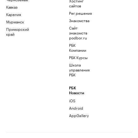
Хостинг
сайтов
Кавказ
Рег.решения
Карелия
Знакомства
Мурманск
Сайт
Приморский
знакомств
край
podbor.ru
РБК
Компании
РБК Курсы
Школа
управления
РБК
РБК
Новости
iOS
Android
AppGallery