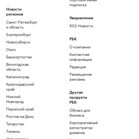
подписка
Новости
регионов
Уведомления
Санкт-Петербург
RSS Новости
и область
Екатеринбург
РБК
Новосибирск
О компании
Омск
Контактная
Башкортостан
информация
Вологодская
Редакция
область
Размещение
Калининград
рекламы
Краснодарский
край
Другие
Нижний
продукты
Новгород
РБК
Пермский край
Облако для
бизнеса
Ростов-на-Дону
Корпоративный
Татарстан
регистратор
Тюмень
доменов
Черноземье