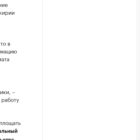
ние
шкирии
то в
ормацию
мата
ики, –
 работу
оплощать
альный
ьства