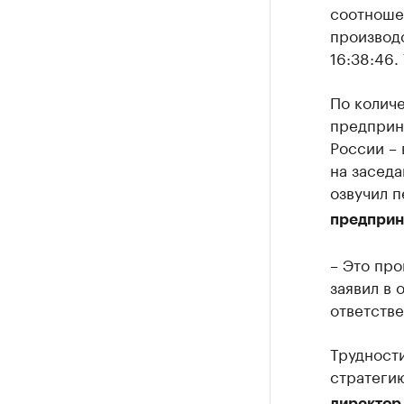
соотноше
производс
16:38:46.
По количе
предприн
России – 
на засед
озвучил 
предприн
– Это про
заявил в 
ответстве
Трудности
стратеги
директор