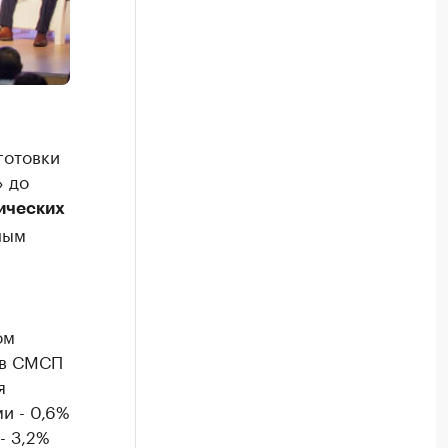
готовки
» до
ических
ным
ом
х в СМСП
я
и - 0,6%
- 3,2%