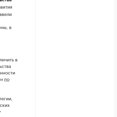
звития
ввели
ны, в
личить в
ьства
енности
ен
по
тегии,
еских
у