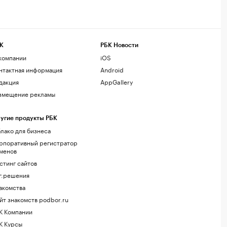
К
РБК Новости
компании
iOS
нтактная информация
Android
дакция
AppGallery
змещение рекламы
угие продукты РБК
лако для бизнеса
рпоративный регистратор
менов
стинг сайтов
г.решения
акомства
йт знакомств podbor.ru
К Компании
К Курсы