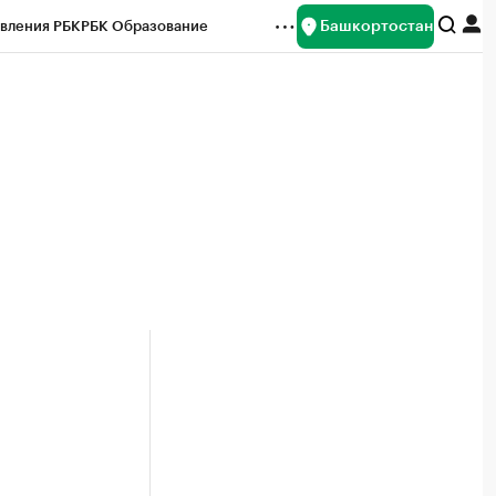
Башкортостан
вления РБК
РБК Образование
редитные рейтинги
Франшизы
Газета
ок наличной валюты