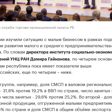
с-служба торгово-промышленной палаты РБ
ии изучили ситуацию с малым бизнесом в рамках под
и развития малого и среднего предпринимательства
а. По словам
директора института социально-эконом
, по четырем основ
аний УНЦ РАН Дамира Гайнанова
ам республика пока имеет показатели выше
ссийских, еще по четырем – ниже.
 группе, например, доля СМСП в валовом региональн
- 31,8% против 19,2% в ВВП по стране, число заняты
 числа занятых - 29,6% против 25,2%. Во второй - дол
онной продукции, отгруженной малыми предприятиям
6% по стране и доля СМСП в общем объёме экспорта 