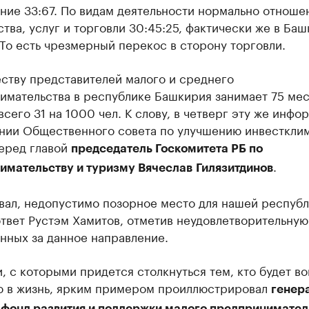
ние 33:67. По видам деятельности нормально отноше
тва, услуг и торговли 30:45:25, фактически же в Ба
 То есть чрезмерный перекос в сторону торговли.
ству представителей малого и среднего
имательства в республике Башкирия занимает 75 мес
всего 31 на 1000 чел. К слову, в четверг эту же инф
ании Общественного совета по улучшению инвесткли
перед главой
председатель Госкомитета РБ по
.
имательству и туризму Вячеслав
Гилязитдинов
вал, недопустимо позорное место для нашей республ
ответ Рустэм Хамитов, отметив неудовлетворительную
нных за данное направление.
, с которыми придется столкнуться тем, кто будет в
ю в жизнь, ярким примером проиллюстрировал
генер
 фонд развития и поддержки малого предпринимател