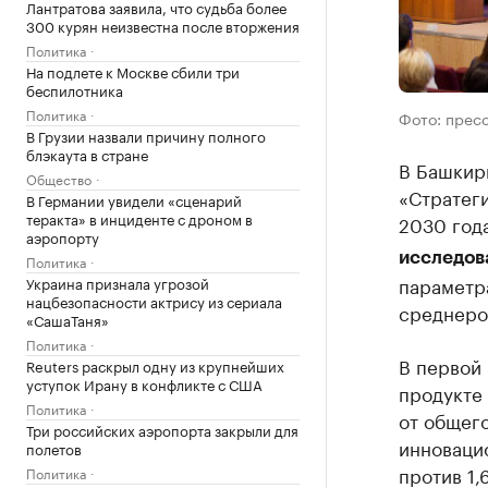
Лантратова заявила, что судьба более
300 курян неизвестна после вторжения
Политика
На подлете к Москве сбили три
беспилотника
Политика
Фото: прес
В Грузии назвали причину полного
блэкаута в стране
В Башкир
Общество
«Стратеги
В Германии увидели «сценарий
теракта» в инциденте с дроном в
2030 год
аэропорту
исследов
Политика
параметр
Украина признала угрозой
нацбезопасности актрису из сериала
среднеро
«СашаТаня»
Политика
В первой
Reuters раскрыл одну из крупнейших
уступок Ирану в конфликте с США
продукте 
Политика
от общего
Три российских аэропорта закрыли для
инноваци
полетов
против 1,
Политика