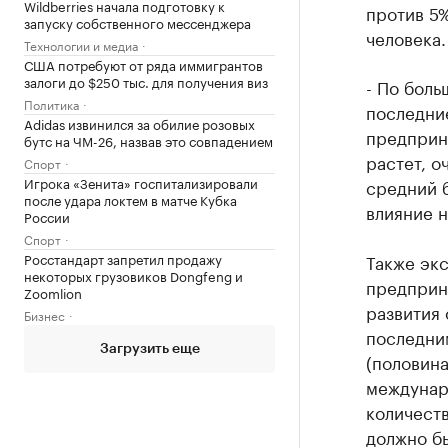
Wildberries начала подготовку к
против 5%
запуску собственного мессенджера
человека.
Технологии и медиа
США потребуют от ряда иммигрантов
залоги до $250 тыс. для получения виз
- По боль
Политика
последние
Adidas извинился за обилие розовых
предприн
бутс на ЧМ-26, назвав это совпадением
растет, о
Спорт
Игрока «Зенита» госпитализировали
средний 
после удара локтем в матче Кубка
влияние н
России
Спорт
Также экс
Росстандарт запретил продажу
некоторых грузовиков Dongfeng и
предприн
Zoomlion
развития
Бизнес
последни
Загрузить еще
(половина
междунар
количест
должно б