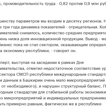
, производительность труда - 0,82 против 0,9 млн ру
шинству параметров мы входим в десятку регионов. 
 три года динамика показателей - отрицательная. Ко
имателей снизилось, количество средних предприят
чень низка доля инновационной продукции. Вывод - м
бизнес пока не стал сектором, оказывающим опреде
а экономику республики, - говорит он.
перт, выступая на заседании в рамках Дня
имательства, отметил недостаточное соответствие у
 сектора СМСП республики международным стандарт
м данным в Башкирии очень мало микропредприятий
 от необходимого), и нарушен структурный баланс. 
одным стандартам для стабильной работы экономики
во микропредприятий и индивидуальных предприним
ыть примерно равным, фактически же в республике