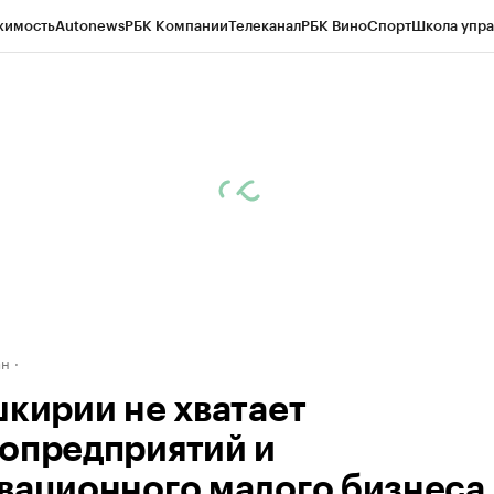
жимость
Autonews
РБК Компании
Телеканал
РБК Вино
Спорт
Школа упра
д
Стиль
Крипто
РБК Бизнес-среда
Дискуссионный клуб
Исследования
К
рагентов
Политика
Экономика
Бизнес
Технологии и медиа
Финансы
Рын
ан
шкирии не хватает
опредприятий и
вационного малого бизнеса