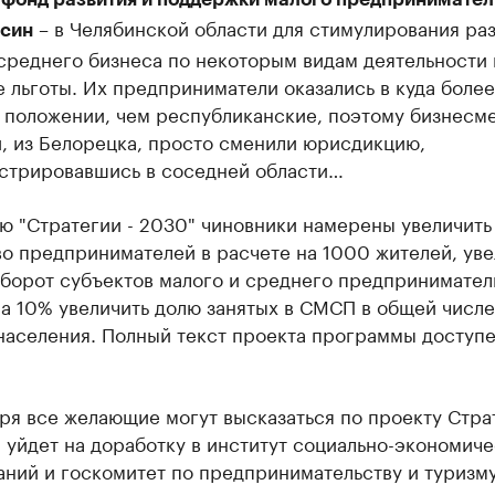
– в Челябинской области для стимулирования ра
син
среднего бизнеса по некоторым видам деятельности 
 льготы. Их предприниматели оказались в куда более
 положении, чем республиканские, поэтому бизнесме
, из Белорецка, просто сменили юрисдикцию,
стрировавшись в соседней области…
ю "Стратегии - 2030" чиновники намерены увеличить
о предпринимателей в расчете на 1000 жителей, уве
оборот субъектов малого и среднего предпринимател
на 10% увеличить долю занятых в СМСП в общей числ
 населения. Полный текст проекта программы доступ
ря все желающие могут высказаться по проекту Стра
 уйдет на доработку в институт социально-экономич
аний и госкомитет по предпринимательству и туризм