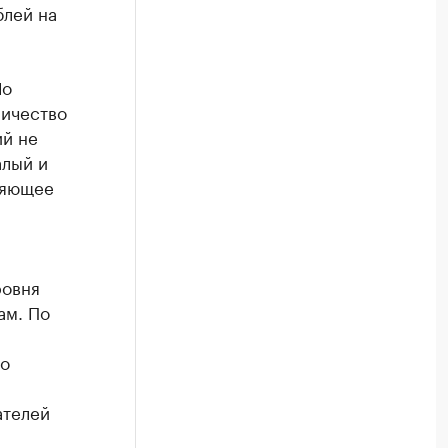
блей на
Но
личество
ий не
алый и
ляющее
ровня
ам. По
По
ателей