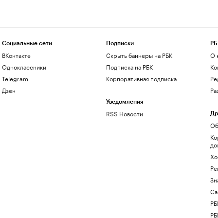
Социальные сети
Подписки
РБ
ВКонтакте
Скрыть баннеры на РБК
О 
Одноклассники
Подписка на РБК
Ко
Telegram
Корпоративная подписка
Ре
Дзен
Ра
Уведомления
RSS Новости
Др
Об
Ко
до
Хо
Ре
Зн
Са
РБ
РБ