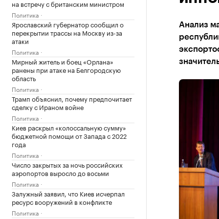
на встречу с британским министром
Политика
Ярославский губернатор сообщил о
Анализ ма
перекрытии трассы на Москву из-за
республи
атаки
экспорто
Политика
Мирный житель и боец «Орлана»
значитель
ранены при атаке на Белгородскую
область
Политика
Трамп объяснил, почему предпочитает
сделку с Ираном войне
Политика
Киев раскрыл «колоссальную сумму»
бюджетной помощи от Запада с 2022
года
Политика
Число закрытых за ночь российских
аэропортов выросло до восьми
Политика
Залужный заявил, что Киев исчерпал
ресурс вооружений в конфликте
Политика