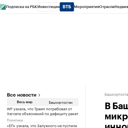
Подписка на РБК
Инвестиции
Мероприятия
Отрасли
Недви
РБК Курсы
РБК Life
Тренды
Визионеры
Национальные проекты
Горо
Спецпроекты СПб
Конференции СПб
Спецпроекты
Проверка конт
Башкортост
Все новости
Башкортостан
Весь мир
В Ба
WP узнала, что Трамп потребовал от
Хегсета объяснений по дефициту ракет
микр
Политика
«ЕП» узнала, что Залужного не пустили
инно