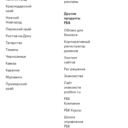
рекламы
Краснодарский
край
Другие
Нижний
продукты
Новгород
РБК
Пермский край
Облако для
бизнеса
Ростов-на-Дону
Корпоративный
Татарстан
регистратор
Тюмень
доменов
Черноземье
Хостинг
сайтов
Кавказ
Рег.решения
Карелия
Знакомства
Мурманск
Сайт
Приморский
знакомств
край
podbor.ru
РБК
Компании
РБК Курсы
Школа
управления
РБК