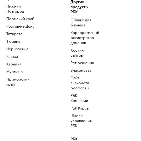
Другие
Нижний
продукты
Новгород
РБК
Пермский край
Облако для
бизнеса
Ростов-на-Дону
Корпоративный
Татарстан
регистратор
Тюмень
доменов
Черноземье
Хостинг
сайтов
Кавказ
Рег.решения
Карелия
Знакомства
Мурманск
Сайт
Приморский
знакомств
край
podbor.ru
РБК
Компании
РБК Курсы
Школа
управления
РБК
РБК