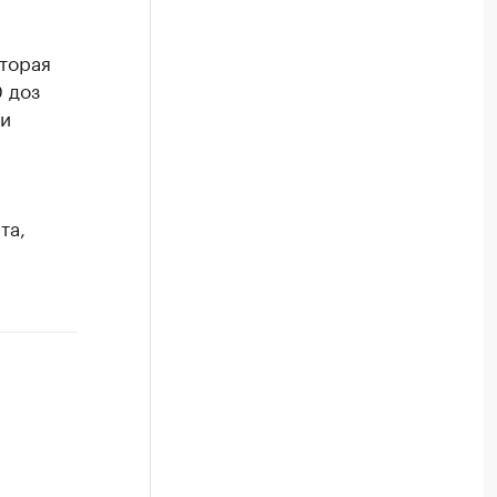
вторая
 доз
и
та,