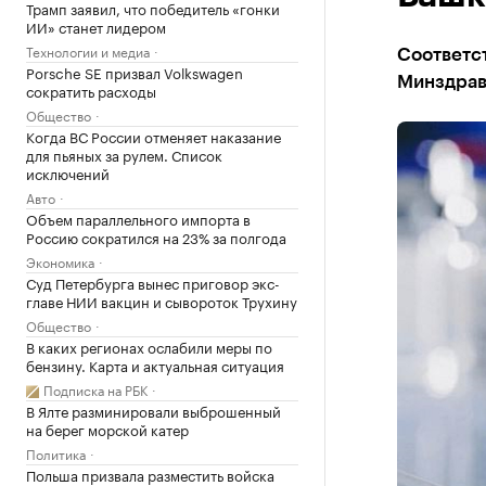
Трамп заявил, что победитель «гонки
ИИ» станет лидером
Технологии и медиа
Соответс
Porsche SE призвал Volkswagen
Минздрав
сократить расходы
Общество
Когда ВС России отменяет наказание
для пьяных за рулем. Список
исключений
Авто
Объем параллельного импорта в
Россию сократился на 23% за полгода
Экономика
Суд Петербурга вынес приговор экс-
главе НИИ вакцин и сывороток Трухину
Общество
В каких регионах ослабили меры по
бензину. Карта и актуальная ситуация
Подписка на РБК
В Ялте разминировали выброшенный
на берег морской катер
Политика
Польша призвала разместить войска