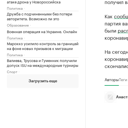
получил в
атаке дрона у Новороссийска
Политика
Дружба с подчиненными без потери
Как
сооб
авторитета. Возможно ли это
партия ва
Образование
были
рас
Военная операция на Украине. Онлайн
коронави
Политика
Марокко усилило контроль за границей
на фоне новых призывов к миграции
На сегод
Политика
коронавир
Валиева, Трусова и Гуменник получили
скончалис
допуск ISU на международные турниры
Спорт
Авторы
Теги
Загрузить еще
Анаст