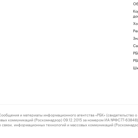
Об
Ко
до
Хо
Ре
Зн
Са
РБ
РБ
Шк
ения и материалы информационного агентства «РБК» (свидетельство о 
овых коммуникаций (Роскомнадзор) 09.12.2015 за номером ИА №ФС77-63848) 
 связи, информационных технологий и массовых коммуникаций (Роскомнадз