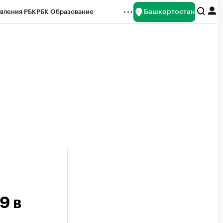
Башкортостан
вления РБК
РБК Образование
редитные рейтинги
Франшизы
Газета
ок наличной валюты
9 в