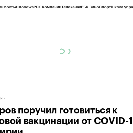
жимость
Autonews
РБК Компании
Телеканал
РБК Вино
Спорт
Школа упра
д
Стиль
Крипто
РБК Бизнес-среда
Дискуссионный клуб
Исследования
К
рагентов
Политика
Экономика
Бизнес
Технологии и медиа
Финансы
Рын
ан
ров поручил готовиться к
овой вакцинации от COVID-1
ирии