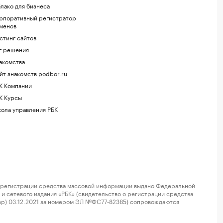
лако для бизнеса
рпоративный регистратор
менов
стинг сайтов
г.решения
акомства
йт знакомств podbor.ru
К Компании
К Курсы
ола управления РБК
регистрации средства массовой информации выдано Федеральной
и сетевого издания «РБК» (свидетельство о регистрации средства
ор) 03.12.2021 за номером ЭЛ №ФС77-82385) сопровождаются