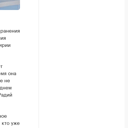
хранения
ния
ирии
т
емя она
е не
еднем
Радий
ное
 кто уже