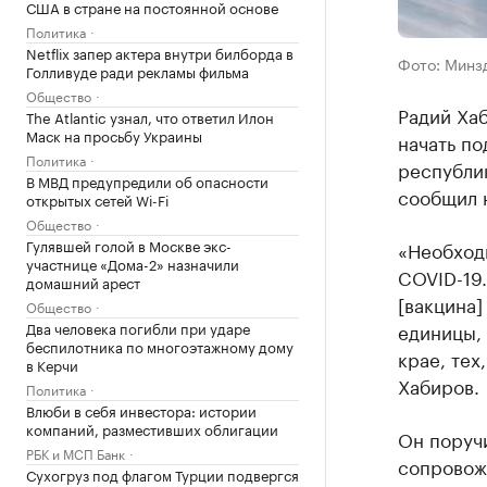
США в стране на постоянной основе
Политика
Netflix запер актера внутри билборда в
Фото: Минз
Голливуде ради рекламы фильма
Общество
Радий Ха
The Atlantic узнал, что ответил Илон
Маск на просьбу Украины
начать п
Политика
республи
В МВД предупредили об опасности
сообщил 
открытых сетей Wi-Fi
Общество
Гулявшей голой в Москве экс-
«Необходи
участнице «Дома-2» назначили
COVID-19
домашний арест
[вакцина]
Общество
Два человека погибли при ударе
единицы, 
беспилотника по многоэтажному дому
крае, тех
в Керчи
Хабиров.
Политика
Влюби в себя инвестора: истории
компаний, разместивших облигации
Он поруч
РБК и МСП Банк
сопровожд
Сухогруз под флагом Турции подвергся