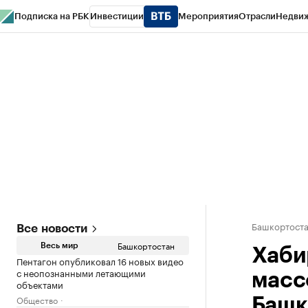
Подписка на РБК
Инвестиции
Мероприятия
Отрасли
Недви
РБК Курсы
РБК Life
Тренды
Визионеры
Национальные проекты
Горо
Спецпроекты СПб
Конференции СПб
Спецпроекты
Проверка конт
Башкортост
Все новости
Башкортостан
Весь мир
Хаби
Пентагон опубликовал 16 новых видео
с неопознанными летающими
масс
объектами
Общество
Башк