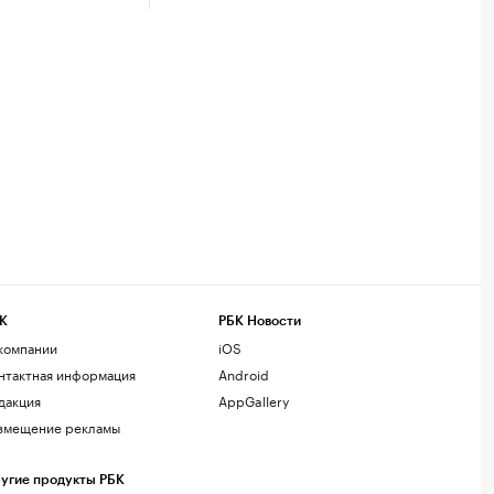
К
РБК Новости
компании
iOS
нтактная информация
Android
дакция
AppGallery
змещение рекламы
угие продукты РБК