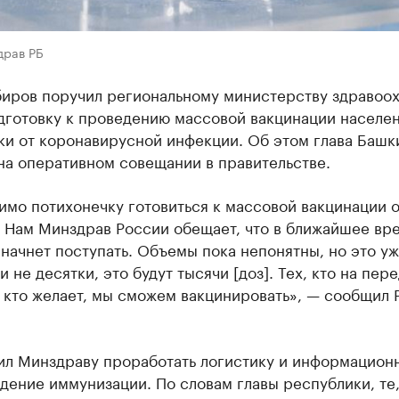
драв РБ
биров поручил региональному министерству здравоо
одготовку к проведению массовой вакцинации населе
ки от коронавирусной инфекции. Об этом глава Башк
на оперативном совещании в правительстве.
мо потихонечку готовиться к массовой вакцинации о
. Нам Минздрав России обещает, что в ближайшее вр
 начнет поступать. Объемы пока непонятны, но это уж
и не десятки, это будут тысячи [доз]. Тех, кто на пер
, кто желает, мы сможем вакцинировать», — сообщил 
ил Минздраву проработать логистику и информацион
ение иммунизации. По словам главы республики, те,