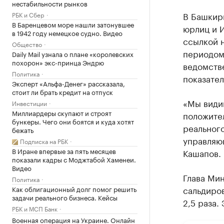
нестабильности рынков
В Башкир
РБК и Сбер
В Баренцевом море нашли затонувшее
юрлиц и 
в 1942 году немецкое судно. Видео
ссылкой 
Общество
периодом
Daily Mail узнала о плане «королевских
похорон» экс-принца Эндрю
ведомств
Политика
показател
Эксперт «Альфа-Денег» рассказала,
стоит ли брать кредит на отпуск
«Мы види
Инвестиции
Миллиардеры скупают и строят
положите
бункеры. Чего они боятся и куда хотят
реальног
бежать
управляю
Подписка на РБК
В Иране впервые за пять месяцев
Кашапов.
показали кадры с Моджтабой Хаменеи.
Видео
Глава Мин
Политика
сальдиров
Как облигационный долг помог решить
задачи реального бизнеса. Кейсы
2,5 раза.
РБК и МСП Банк
Военная операция на Украине. Онлайн