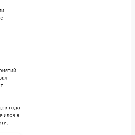
ли
со
риятий
вал
т
цев года
чился в
ти.