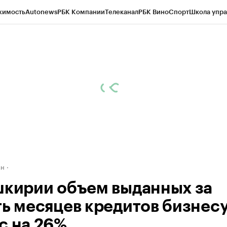
жимость
Autonews
РБК Компании
Телеканал
РБК Вино
Спорт
Школа упра
д
Стиль
Крипто
РБК Бизнес-среда
Дискуссионный клуб
Исследования
К
рагентов
Политика
Экономика
Бизнес
Технологии и медиа
Финансы
Рын
ан
шкирии объем выданных за
ть месяцев кредитов бизнес
с на 26%