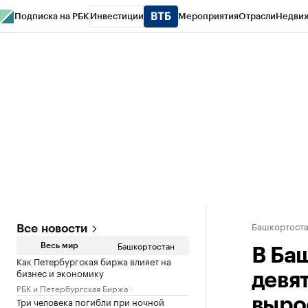
Подписка на РБК
Инвестиции
Мероприятия
Отрасли
Недви
РБК Курсы
РБК Life
Тренды
Визионеры
Национальные проекты
Горо
Спецпроекты СПб
Конференции СПб
Спецпроекты
Проверка конт
Башкортост
Все новости
Башкортостан
Весь мир
В Ба
Как Петербургская биржа влияет на
бизнес и экономику
девя
РБК и Петербургская Биржа
Три человека погибли при ночной
выро