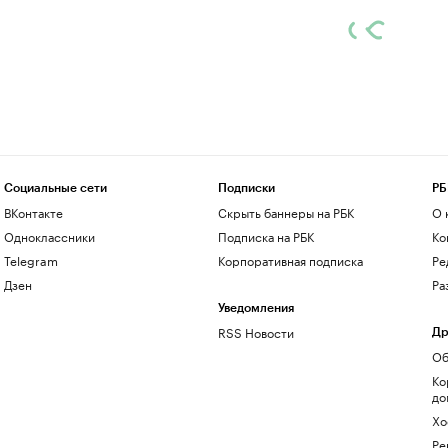
Социальные сети
Подписки
РБ
ВКонтакте
Скрыть баннеры на РБК
О 
Одноклассники
Подписка на РБК
Ко
Telegram
Корпоративная подписка
Ре
Дзен
Ра
Уведомления
RSS Новости
Др
Об
Ко
до
Хо
Ре