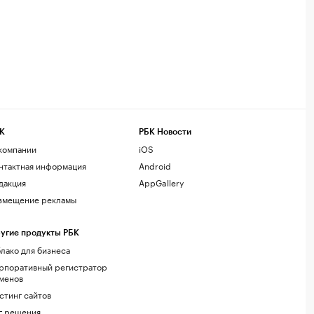
К
РБК Новости
компании
iOS
нтактная информация
Android
дакция
AppGallery
змещение рекламы
угие продукты РБК
лако для бизнеса
рпоративный регистратор
менов
стинг сайтов
г.решения