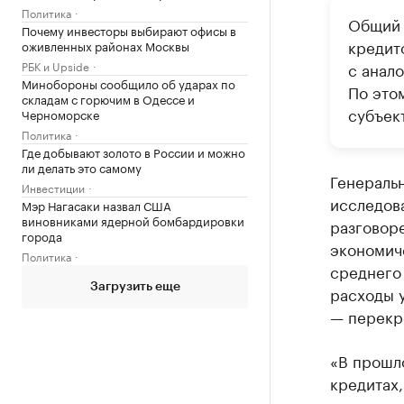
Политика
Общий 
Почему инвесторы выбирают офисы в
кредит
оживленных районах Москвы
РБК и Upside
с анал
Минобороны сообщило об ударах по
По это
складам с горючим в Одессе и
субъек
Черноморске
Политика
Где добывают золото в России и можно
ли делать это самому
Генераль
Инвестиции
исследов
Мэр Нагасаки назвал США
виновниками ядерной бомбардировки
разговоре
города
экономиче
Политика
среднего 
Загрузить еще
расходы у
— перекр
«В прошл
кредитах,