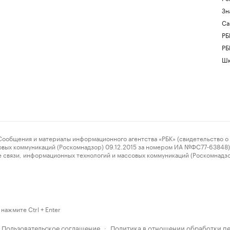
Зн
Са
РБ
РБ
Шк
ения и материалы информационного агентства «РБК» (свидетельство о 
овых коммуникаций (Роскомнадзор) 09.12.2015 за номером ИА №ФС77-63848) 
 связи, информационных технологий и массовых коммуникаций (Роскомнадз
нажмите Ctrl + Enter
Пользовательское соглашение
Политика в отношении обработки п
·