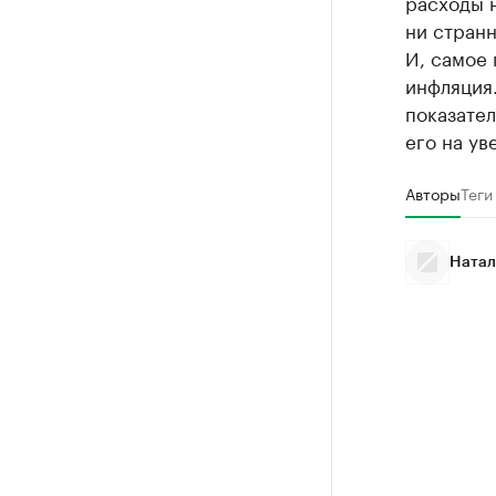
расходы н
ни странн
И, самое 
инфляция.
показател
его на у
Авторы
Теги
Натал