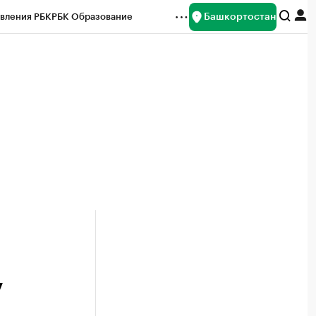
Башкортостан
вления РБК
РБК Образование
редитные рейтинги
Франшизы
Газета
ок наличной валюты
у