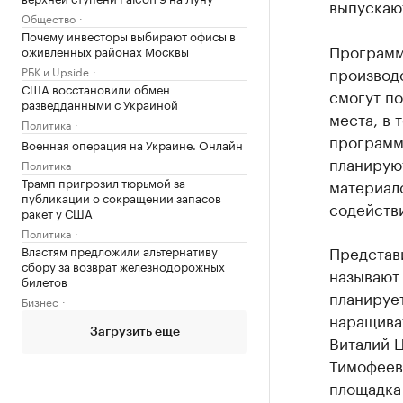
выпускают
Общество
Почему инвесторы выбирают офисы в
Программ
оживленных районах Москвы
производ
РБК и Upside
США восстановили обмен
смогут по
разведданными с Украиной
места, в 
Политика
программ
Военная операция на Украине. Онлайн
планируют
Политика
Трамп пригрозил тюрьмой за
материало
публикации о сокращении запасов
содейств
ракет у США
Политика
Представ
Властям предложили альтернативу
сбору за возврат железнодорожных
называют 
билетов
планируе
Бизнес
наращива
Загрузить еще
Виталий 
Тимофеев
площадка 