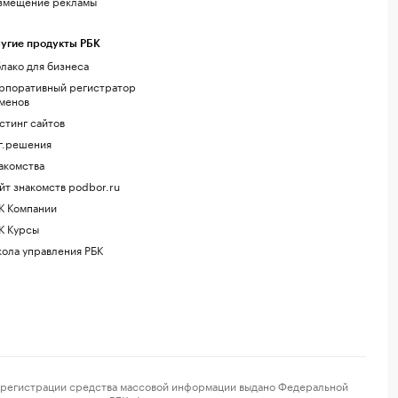
змещение рекламы
угие продукты РБК
лако для бизнеса
рпоративный регистратор
менов
стинг сайтов
г.решения
акомства
йт знакомств podbor.ru
К Компании
К Курсы
ола управления РБК
регистрации средства массовой информации выдано Федеральной