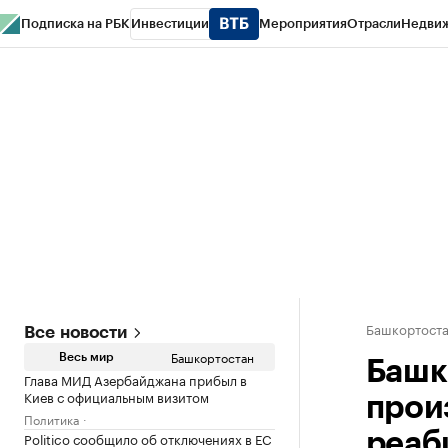
Подписка на РБК
Инвестиции
Мероприятия
Отрасли
Недви
РБК Курсы
РБК Life
Тренды
Визионеры
Национальные проекты
Горо
Спецпроекты СПб
Конференции СПб
Спецпроекты
Проверка конт
Башкортост
Все новости
Башкортостан
Весь мир
Башк
Глава МИД Азербайджана прибыл в
Киев с официальным визитом
прои
Политика
Politico сообщило об отключениях в ЕС
реаб