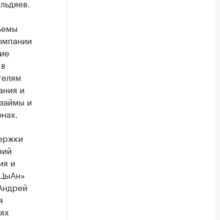
льдяев.
ъемы
омпании
чие
 в
телям
ания и
 займы и
нах.
ержки
ний
ия и
иЦыАн»
Андрей
я
ях