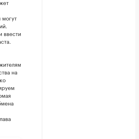
жет
 могут
ий.
и ввести
ста.
 жителям
тва на
ко
ируем
омая
бмена
лава