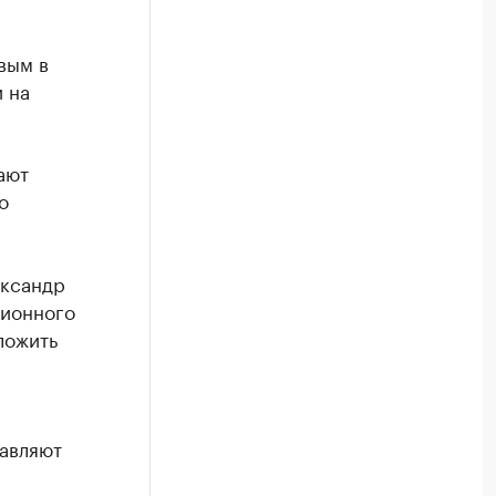
вым в
 на
ают
о
ександр
ционного
ложить
тавляют