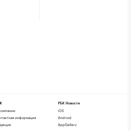
К
РБК Новости
компании
iOS
нтактная информация
Android
дакция
AppGallery