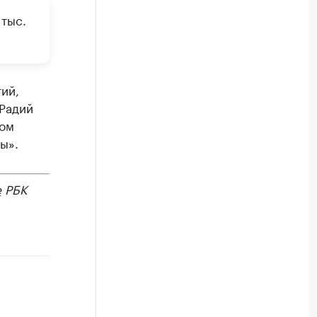
 тыс.
ий,
Радий
ком
ы».
е
РБК