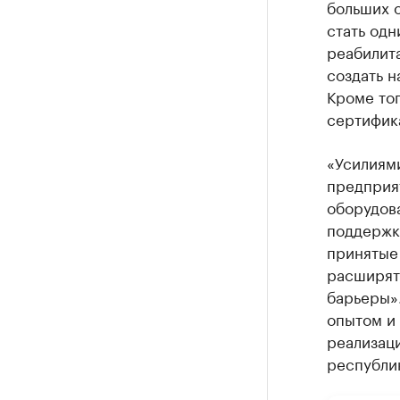
больших 
стать од
реабилит
создать н
Кроме то
сертифик
«Усилиями
предприя
оборудов
поддержку
принятые
расширят
барьеры»
опытом и
реализаци
республи