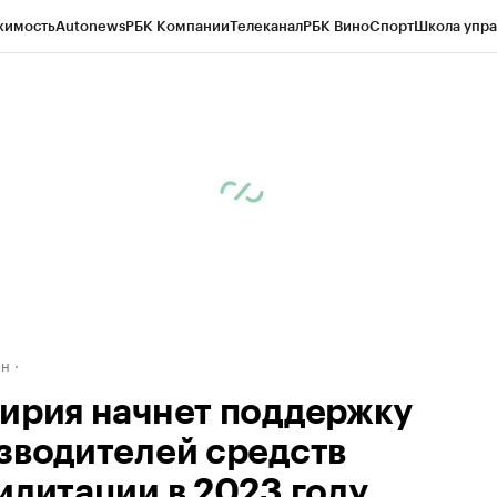
жимость
Autonews
РБК Компании
Телеканал
РБК Вино
Спорт
Школа упра
д
Стиль
Крипто
РБК Бизнес-среда
Дискуссионный клуб
Исследования
К
рагентов
Политика
Экономика
Бизнес
Технологии и медиа
Финансы
Рын
ан
ирия начнет поддержку
зводителей средств
илитации в 2023 году