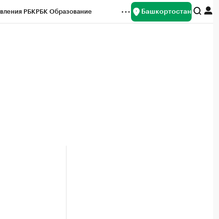
Башкортостан
вления РБК
РБК Образование
редитные рейтинги
Франшизы
Газета
ок наличной валюты