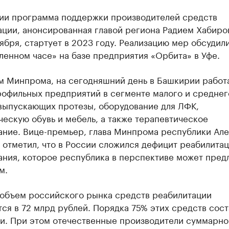
ии программа поддержки производителей средств
ации, анонсированная главой региона Радием Хабиро
ября, стартует в 2023 году. Реализацию мер обсудили
енном часе» на базе предприятия «Орбита» в Уфе.
м Минпрома, на сегодняшний день в Башкирии работ
рофильных предприятий в сегменте малого и среднег
 выпускающих протезы, оборудование для ЛФК,
ескую обувь и мебель, а также терапевтическое
ание. Вице-премьер, глава Минпрома республики Ал
 отметил, что в России сложился дефицит реабилита
ания, которое республика в перспективе может пред
м.
 объем российского рынка средств реабилитации
ся в 72 млрд рублей. Порядка 75% этих средств сос
ки. При этом отечественные производители суммарно