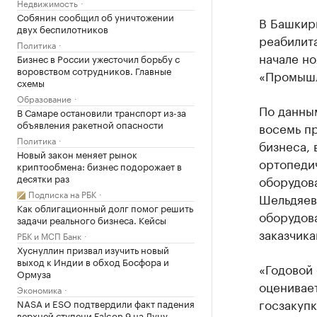
Недвижимость
Собянин сообщил об уничтожении
В Башкир
двух беспилотников
реабилит
Политика
начале но
Бизнес в России ужесточил борьбу с
воровством сотрудников. Главные
«Промышл
схемы
Образование
По данны
В Самаре остановили транспорт из-за
объявления ракетной опасности
восемь п
Политика
бизнеса,
Новый закон меняет рынок
ортопедич
криптообмена: бизнес подорожает в
десятки раз
оборудов
Подписка на РБК
Шельдяев
Как облигационный долг помог решить
оборудов
задачи реального бизнеса. Кейсы
заказчика
РБК и МСП Банк
Хуснуллин призвал изучить новый
выход к Индии в обход Босфора и
«Годовой
Ормуза
оценивает
Экономика
госзакуп
NASA и ESO подтвердили факт падения
верхней ступени Falcon 9 на Луну