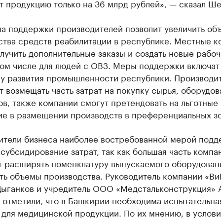
 продукцию только на 36 млрд рублей», — сказал Ше
а поддержки производителей позволит увеличить об
ства средств реабилитации в республике. Местные к
лучить дополнительные заказы и создать новые рабо
том числе для людей с ОВЗ. Меры поддержки включат
у развития промышленности республики. Производи
 возмещать часть затрат на покупку сырья, оборудов
в, также компании смогут претендовать на льготные
ие в размещении производств в преференциальных зо
ители бизнеса наиболее востребованной мерой подд
субсидирование затрат, так как большая часть компа
т расширять номенклатуру выпускаемого оборудован
ть объемы производства. Руководитель компании «В
Цыганков и учредитель ООО «Медстальконструкция» 
 отметили, что в Башкирии необходима испытательна
для медицинской продукции. По их мнению, в услови