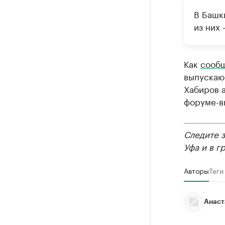
В Башк
из них 
Как
сооб
выпускаю
Хабиров 
форуме-в
Следите 
Уфа и в г
Авторы
Теги
Анаст