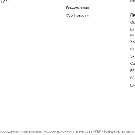
Дзен
Ра
Уведомления
RSS Новости
Др
Об
Ко
до
Хо
Ре
Зн
Са
РБ
РБ
Шк
ения и материалы информационного агентства «РБК» (свидетельство о 