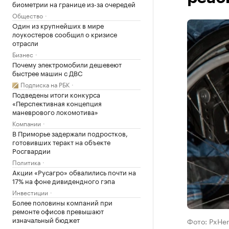
биометрии на границе из-за очередей
Общество
Один из крупнейших в мире
лоукостеров сообщил о кризисе
отрасли
Бизнес
Почему электромобили дешевеют
быстрее машин с ДВС
Подписка на РБК
Подведены итоги конкурса
«Перспективная концепция
маневрового локомотива»
Компании
В Приморье задержали подростков,
готовивших теракт на объекте
Росгвардии
Политика
Акции «Русагро» обвалились почти на
17% на фоне дивидендного гэпа
Инвестиции
Более половины компаний при
ремонте офисов превышают
изначальный бюджет
Фото: PxHer