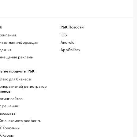
К
РБК Новости
компании
iOS
нтактная информация
Android
дакция
AppGallery
змещение рекламы
угие продукты РБК
лако для бизнеса
рпоративный регистратор
менов
стинг сайтов
г.решения
акомства
йт знакомств podbor.ru
К Компании
К Курсы