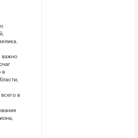
то
й,
велика.
и важно
очаг
 в
бласти,
 всего в
ования
иона,