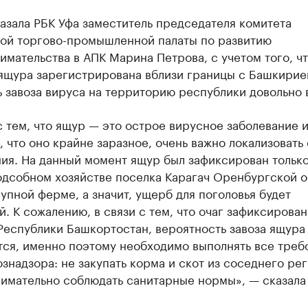
азала РБК Уфа заместитель председателя комитета
ой торгово-промышленной палаты по развитию
мательства в АПК Марина Петрова, с учетом того, ч
ящура зарегистрирована вблизи границы с Башкирие
 завоза вируса на территорию республики довольно 
с тем, что ящур — это острое вирусное заболевание 
, что оно крайне заразное, очень важно локализовать 
ия. На данный момент ящур был зафиксирован только
одсобном хозяйстве поселка Карагач Оренбургской о
рупной ферме, а значит, ущерб для поголовья будет
. К сожалению, в связи с тем, что очаг зафиксирован
Республики Башкортостан, вероятность завоза ящура
тся, именно поэтому необходимо выполнять все треб
знадзора: не закупать корма и скот из соседнего рег
нимательно соблюдать санитарные нормы», — сказала