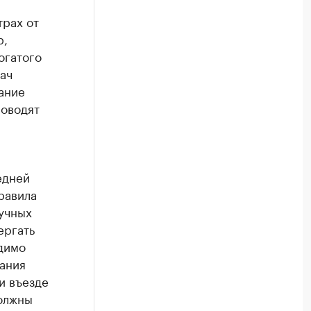
трах от
р,
огатого
ач
ание
роводят
едней
равила
учных
ергать
димо
ания
и въезде
должны