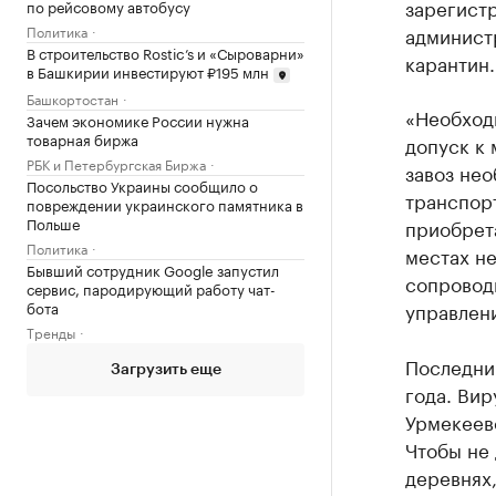
зарегист
по рейсовому автобусу
Политика
админист
В строительство Rostic’s и «Сыроварни»
карантин.
в Башкирии инвестируют ₽195 млн
Башкортостан
«Необходи
Зачем экономике России нужна
товарная биржа
допуск к
РБК и Петербургская Биржа
завоз нео
Посольство Украины сообщило о
транспор
повреждении украинского памятника в
Польше
приобрет
Политика
местах н
Бывший сотрудник Google запустил
сопровод
сервис, пародирующий работу чат-
бота
управлен
Тренды
Последни
Загрузить еще
года. Вир
Урмекеев
Чтобы не
деревнях,