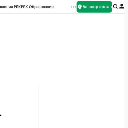
Башкортостан
вления РБК
РБК Образование
редитные рейтинги
Франшизы
Газета
ок наличной валюты
г