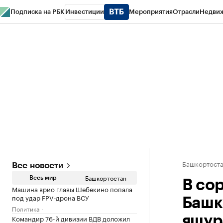
Подписка на РБК
Инвестиции
Мероприятия
Отрасли
Недви
РБК Курсы
РБК Life
Тренды
Визионеры
Национальные проекты
Горо
Спецпроекты СПб
Конференции СПб
Спецпроекты
Проверка конт
Башкортост
Все новости
Башкортостан
Весь мир
В со
Машина врио главы Шебекино попала
под удар FPV‑дрона ВСУ
Башк
Политика
Командир 76-й дивизии ВДВ доложил
ящур