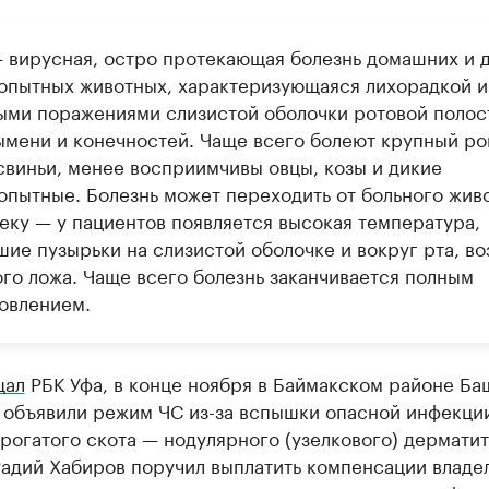
 вирусная, остро протекающая болезнь домашних и 
опытных животных, характеризующаяся лихорадкой и
ыми поражениями слизистой оболочки ротовой полос
ымени и конечностей. Чаще всего болеют крупный ро
 свиньи, менее восприимчивы овцы, козы и дикие
опытные. Болезнь может переходить от больного жив
веку — у пациентов появляется высокая температура,
ие пузырьки на слизистой оболочке и вокруг рта, во
ого ложа. Чаще всего болезнь заканчивается полным
овлением.
щал
РБК Уфа, в конце ноября в Баймакском районе Б
 объявили режим ЧС из-за вспышки опасной инфекци
рогатого скота — нодулярного (узелкового) дерматит
Радий Хабиров поручил выплатить компенсации владе