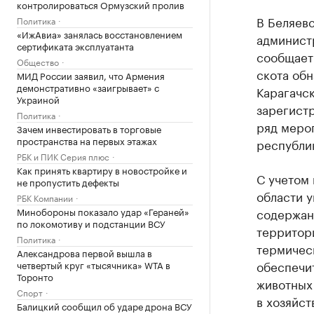
контролироваться Ормузский пролив
В Беляевс
Политика
«ИжАвиа» занялась восстановлением
админист
сертификата эксплуатанта
сообщает
Общество
скота обн
МИД России заявил, что Армения
демонстративно «заигрывает» с
Карагачс
Украиной
зарегистр
Политика
ряд мероп
Зачем инвестировать в торговые
пространства на первых этажах
республи
РБК и ПИК Серия плюс
Как принять квартиру в новостройке и
С учетом
не пропустить дефекты
области 
РБК Компании
Минобороны показало удар «Гераней»
содержани
по локомотиву и подстанции ВСУ
территори
Политика
термическ
Александрова первой вышла в
обеспечи
четвертый круг «тысячника» WTA в
Торонто
животных 
Спорт
в хозяйст
Балицкий сообщил об ударе дрона ВСУ