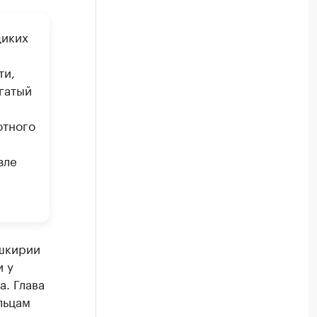
диких
ти,
гатый
отного
зле
ашкирии
и у
а. Глава
льцам