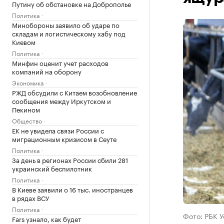
Путину об обстановке на Доброполье
Политика
Минобороны заявило об ударе по
складам и логистическому хабу под
Киевом
Политика
Минфин оценит учет расходов
компаний на оборону
Экономика
РЖД обсудили с Китаем возобновление
сообщения между Иркутском и
Пекином
Общество
ЕК не увидела связи России с
миграционным кризисом в Сеуте
Политика
За день в регионах России сбили 281
украинский беспилотник
Политика
В Киеве заявили о 16 тыс. иностранцев
в рядах ВСУ
Политика
Фото: РБК 
Fars узнало, как будет