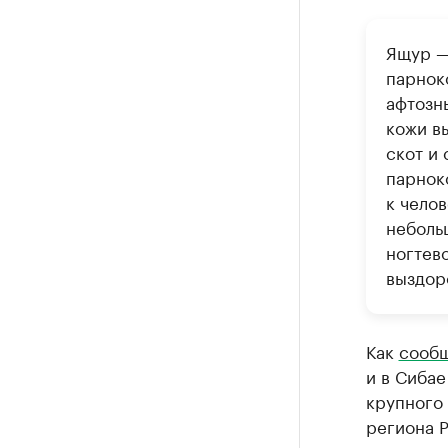
Ящур —
парнок
афтозн
кожи в
скот и
парнок
к чело
небольш
ногтев
выздор
Как
сооб
и в Сибае
крупного 
региона 