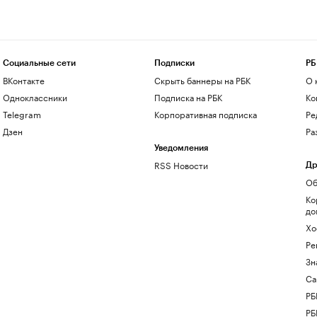
Социальные сети
Подписки
РБ
ВКонтакте
Скрыть баннеры на РБК
О 
Одноклассники
Подписка на РБК
Ко
Telegram
Корпоративная подписка
Ре
Дзен
Ра
Уведомления
RSS Новости
Др
Об
Ко
до
Хо
Ре
Зн
Са
РБ
РБ