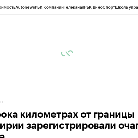
жимость
Autonews
РБК Компании
Телеканал
РБК Вино
Спорт
Школа упра
д
Стиль
Крипто
РБК Бизнес-среда
Дискуссионный клуб
Исследования
К
рагентов
Политика
Экономика
Бизнес
Технологии и медиа
Финансы
Рын
ан
рока километрах от границы
ирии зарегистрировали оча
а