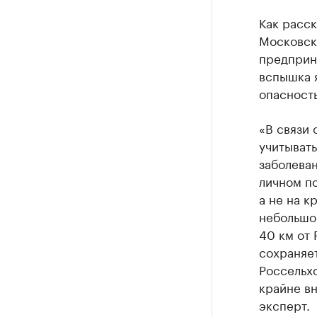
Как расск
Московск
предприни
вспышка 
опасность
«В связи 
учитывать
заболеван
личном п
а не на к
небольшой
40 км от 
сохраняе
Россельхо
крайне в
эксперт.