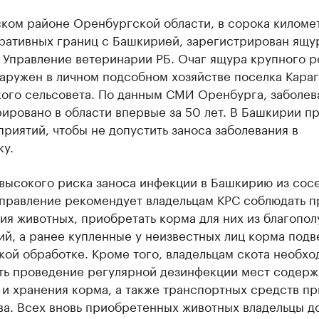
ком районе Оренбургской области, в сорока киломе
ративных границ с Башкирией, зарегистрирован ящу
 Управление ветеринарии РБ. Очаг ящура крупного р
аружен в личном подсобном хозяйстве поселка Караг
кого сельсовета. По данным СМИ Оренбурга, заболев
ировано в области впервые за 50 лет. В Башкирии п
риятий, чтобы не допустить заноса заболевания в
ку.
 высокого риска заноса инфекции в Башкирию из сос
управление рекомендует владельцам КРС соблюдать п
я животных, приобретать корма для них из благопол
й, а ранее купленные у неизвестных лиц корма подв
ой обработке. Кроме того, владельцам скота необхо
ть проведение регулярной дезинфекции мест содерж
и хранения корма, а также транспортных средств пр
ва. Всех вновь приобретенных животных владельцы 