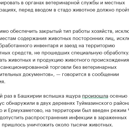
рировать в органах ветеринарной службы и местных
рациях, перед вводом в стадо животное должно прой
мо обеспечить закрытый тип работы хозяйств, искл
 местам содержания животных посторонних лиц, искл
бработанного инвентаря и заезд на территорию
тных средств, не прошедших специальную обработку
ать животных и продукцию животного происхождения
есанкционированной торговли без ветеринарных
ительных документов», — говорится в сообщении
ия.
й раз в Башкирии вспышка ящура
произошла
осенью 
ус обнаружили в двух деревнях Туймазинского район
о и Ермухаметово, на территории был введен режим 
 допустить распространения инфекции в зараженных
 пришлось уничтожить около тысячи животных.