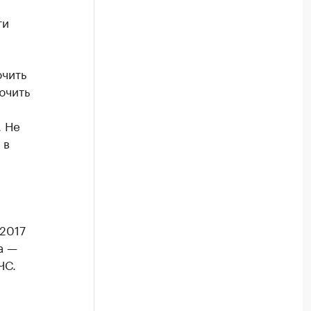
ти
ючить
ючить
. Не
 в
2017
а —
ЧС.