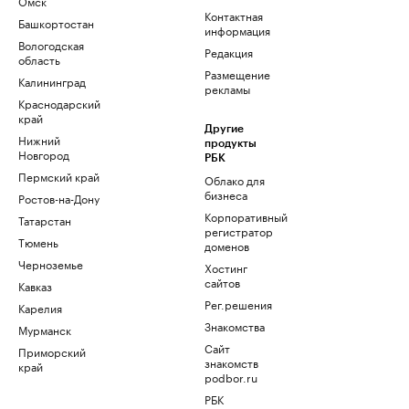
Омск
Контактная
Башкортостан
информация
Вологодская
Редакция
область
Размещение
Калининград
рекламы
Краснодарский
край
Другие
Нижний
продукты
Новгород
РБК
Пермский край
Облако для
бизнеса
Ростов-на-Дону
Корпоративный
Татарстан
регистратор
Тюмень
доменов
Черноземье
Хостинг
сайтов
Кавказ
Рег.решения
Карелия
Знакомства
Мурманск
Сайт
Приморский
знакомств
край
podbor.ru
РБК