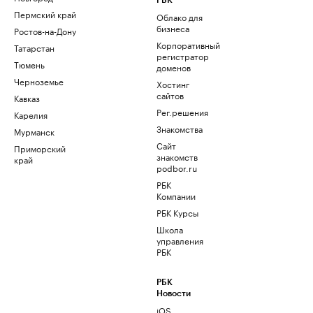
РБК
Пермский край
Облако для
бизнеса
Ростов-на-Дону
Корпоративный
Татарстан
регистратор
Тюмень
доменов
Черноземье
Хостинг
сайтов
Кавказ
Рег.решения
Карелия
Знакомства
Мурманск
Сайт
Приморский
знакомств
край
podbor.ru
РБК
Компании
РБК Курсы
Школа
управления
РБК
РБК
Новости
iOS