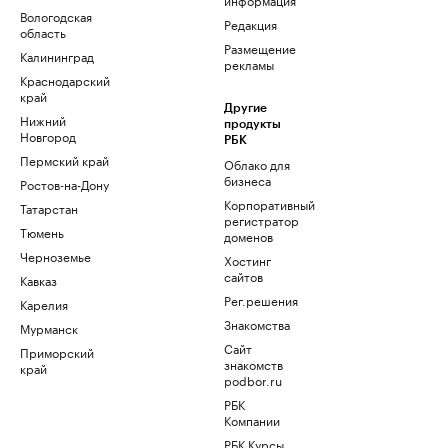
Вологодская
Редакция
область
Размещение
Калининград
рекламы
Краснодарский
край
Другие
Нижний
продукты
Новгород
РБК
Пермский край
Облако для
бизнеса
Ростов-на-Дону
Корпоративный
Татарстан
регистратор
Тюмень
доменов
Черноземье
Хостинг
сайтов
Кавказ
Рег.решения
Карелия
Знакомства
Мурманск
Сайт
Приморский
знакомств
край
podbor.ru
РБК
Компании
РБК Курсы