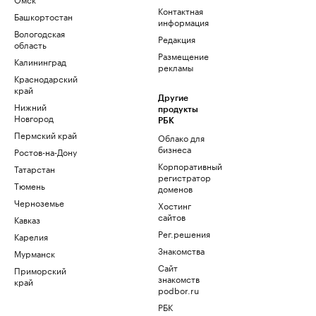
Контактная
Башкортостан
информация
Вологодская
Редакция
область
Размещение
Калининград
рекламы
Краснодарский
край
Другие
Нижний
продукты
Новгород
РБК
Пермский край
Облако для
бизнеса
Ростов-на-Дону
Корпоративный
Татарстан
регистратор
Тюмень
доменов
Черноземье
Хостинг
сайтов
Кавказ
Рег.решения
Карелия
Знакомства
Мурманск
Сайт
Приморский
знакомств
край
podbor.ru
РБК