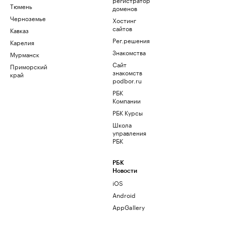
Тюмень
доменов
Черноземье
Хостинг
сайтов
Кавказ
Рег.решения
Карелия
Знакомства
Мурманск
Сайт
Приморский
знакомств
край
podbor.ru
РБК
Компании
РБК Курсы
Школа
управления
РБК
РБК
Новости
iOS
Android
AppGallery