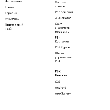
Черноземье
Хостинг
сайтов
Кавказ
Рег.решения
Карелия
Знакомства
Мурманск
Сайт
Приморский
знакомств
край
podbor.ru
РБК
Компании
РБК Курсы
Школа
управления
РБК
РБК
Новости
iOS
Android
AppGallery