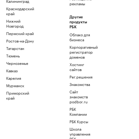
Калининград
рекламы
Краснодарский
край
Другие
Нижний
продукты
Новгород
РБК
Пермский край
Облако для
бизнеса
Ростов-на-Дону
Корпоративный
Татарстан
регистратор
Тюмень
доменов
Черноземье
Хостинг
сайтов
Кавказ
Рег.решения
Карелия
Знакомства
Мурманск
Сайт
Приморский
знакомств
край
podbor.ru
РБК
Компании
РБК Курсы
Школа
управления
РБК