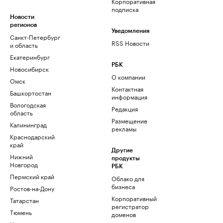
Корпоративная
подписка
Новости
регионов
Уведомления
Санкт-Петербург
RSS Новости
и область
Екатеринбург
РБК
Новосибирск
О компании
Омск
Контактная
Башкортостан
информация
Вологодская
Редакция
область
Размещение
Калининград
рекламы
Краснодарский
край
Другие
Нижний
продукты
Новгород
РБК
Пермский край
Облако для
бизнеса
Ростов-на-Дону
Корпоративный
Татарстан
регистратор
Тюмень
доменов