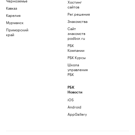
Черноземье
Хостинг
сайтов
Кавказ
Рег.решения
Карелия
Знакомства
Мурманск
Сайт
Приморский
знакомств
край
podbor.ru
РБК
Компании
РБК Курсы
Школа
управления
РБК
РБК
Новости
iOS
Android
AppGallery