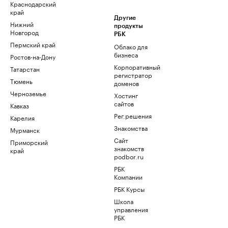
Краснодарский
край
Другие
Нижний
продукты
Новгород
РБК
Пермский край
Облако для
бизнеса
Ростов-на-Дону
Корпоративный
Татарстан
регистратор
Тюмень
доменов
Черноземье
Хостинг
сайтов
Кавказ
Рег.решения
Карелия
Знакомства
Мурманск
Сайт
Приморский
знакомств
край
podbor.ru
РБК
Компании
РБК Курсы
Школа
управления
РБК