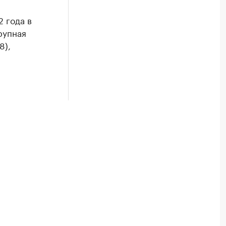
 года в
рупная
8),