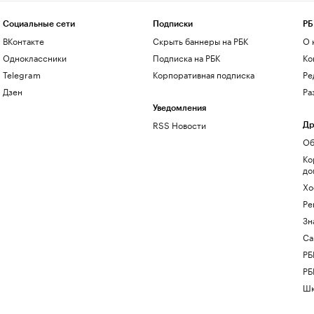
Социальные сети
Подписки
РБ
ВКонтакте
Скрыть баннеры на РБК
О 
Одноклассники
Подписка на РБК
Ко
Telegram
Корпоративная подписка
Ре
Дзен
Ра
Уведомления
RSS Новости
Др
Об
Ко
до
Хо
Ре
Зн
Са
РБ
РБ
Шк