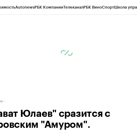
жимость
Autonews
РБК Компании
Телеканал
РБК Вино
Спорт
Школа упра
д
Стиль
Крипто
РБК Бизнес-среда
Дискуссионный клуб
Исследования
К
рагентов
Политика
Экономика
Бизнес
Технологии и медиа
Финансы
Рын
ан
ават Юлаев" сразится с
ровским "Амуром".