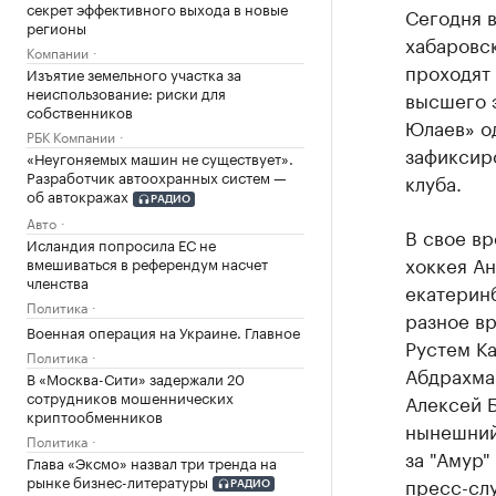
секрет эффективного выхода в новые
Сегодня в
регионы
хабаровск
Компании
проходят 
Изъятие земельного участка за
неиспользование: риски для
высшего 
собственников
Юлаев» од
РБК Компании
зафиксиро
«Неугоняемых машин не существует».
Разработчик автоохранных систем —
клуба.
об автокражах
РАДИО
Авто
В свое в
Исландия попросила ЕС не
хоккея А
вмешиваться в референдум насчет
членства
екатеринб
Политика
разное в
Военная операция на Украине. Главное
Рустем Ка
Политика
Абдрахма
В «Москва-Сити» задержали 20
сотрудников мошеннических
Алексей Б
криптообменников
нынешний
Политика
за "Амур"
Глава «Эксмо» назвал три тренда на
рынке бизнес-литературы
пресс-слу
РАДИО