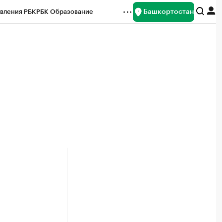
Башкортостан
вления РБК
РБК Образование
редитные рейтинги
Франшизы
Газета
ок наличной валюты