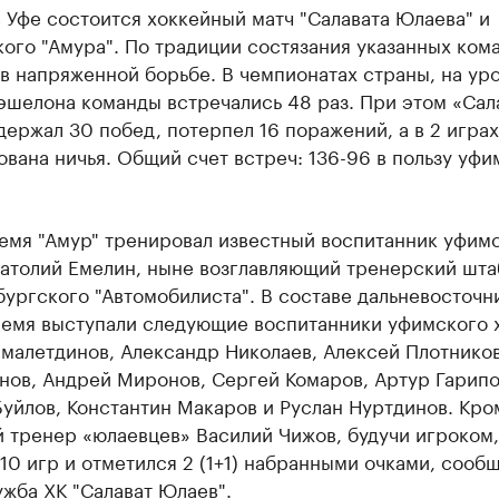
 Уфе состоится хоккейный матч "Салавата Юлаева" и
ого "Амура". По традиции состязания указанных ком
в напряженной борьбе. В чемпионатах страны, на ур
эшелона команды встречались 48 раз. При этом «Сал
ержал 30 побед, потерпел 16 поражений, а в 2 играх
вана ничья. Общий счет встреч: 136-96 в пользу уфи
ремя "Амур" тренировал известный воспитанник уфим
натолий Емелин, ныне возглавляющий тренерский шта
ургского "Автомобилиста". В составе дальневосточн
ремя выступали следующие воспитанники уфимского х
малетдинов, Александр Николаев, Алексей Плотников
нов, Андрей Миронов, Сергей Комаров, Артур Гарипо
уйлов, Константин Макаров и Руслан Нуртдинов. Кром
 тренер «юлаевцев» Василий Чижов, будучи игроком,
 10 игр и отметился 2 (1+1) набранными очками, сооб
жба ХК "Салават Юлаев".