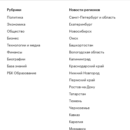
РБК и Upside
Патология управления: как высокие
Рубрики
Новости регионов
стандарты превращаются в
Политика
Санкт-Петербург и область
токсичность
Экономика
Екатеринбург
Подписка на РБК
Общество
Новосибирск
Военная операция на Украине. Онлайн
Бизнес
Омск
Политика
Руководителю тоже нужно планировать
Технологии и медиа
Башкортостан
развитие. 4 шага, как это сделать
Финансы
Вологодская область
Образование
Биографии
Калининград
Что известно об атаках БПЛА на
регионы России. Главное к 7 августа
База знаний
Краснодарский край
Политика
РБК Образование
Нижний Новгород
В WB сообщили о состоянии товаров
Пермский край
после атаки на склад под
Ростов-на-Дону
Екатеринбургом
Татарстан
Политика
Тюмень
Загрузить еще
Черноземье
Кавказ
Карелия
Мурманск