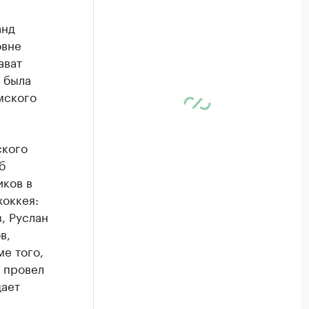
анд
овне
ават
 была
мского
ского
б
иков в
оккея:
, Руслан
в,
е того,
 провел
щает