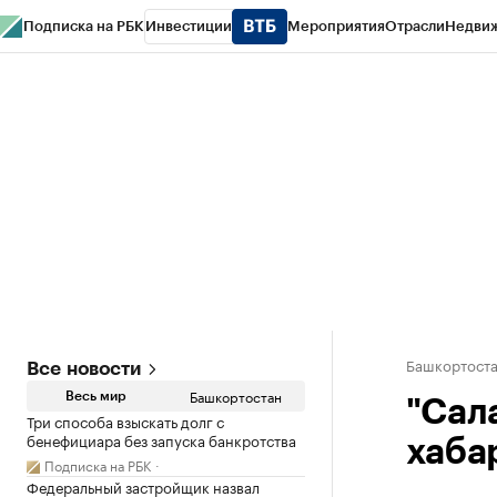
Подписка на РБК
Инвестиции
Мероприятия
Отрасли
Недви
РБК Курсы
РБК Life
Тренды
Визионеры
Национальные проекты
Горо
Спецпроекты СПб
Конференции СПб
Спецпроекты
Проверка конт
Башкортост
Все новости
Башкортостан
Весь мир
"Сал
Три способа взыскать долг с
бенефициара без запуска банкротства
хаба
Подписка на РБК
Федеральный застройщик назвал