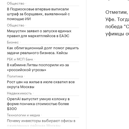
Общество
В Подмосковье впервые выписали
Отметим, 
штраф за борщевик, выявленный с
Уфе. Тогд
помощью ИИ
победа "С
Общество
Мишустин заявил о запуске единых
уфимцы об
правил для маркетплейсов в ЕАЭС
Бизнес
Как облигационный долг помог решить
задачи реального бизнеса. Кейсы
РБК и МСП Банк
В кабмине Литвы поспорили из-за
«российской угрозы»
Политика
Рост цен на жилье в июле охватил все
округа Москвы
Недвижимость
OpenAI выпустит умную колонку в
форме пончика стоимостью более
$300
Технологии и медиа
Почему инвесторы выбирают офисы в
оживленных районах Москвы