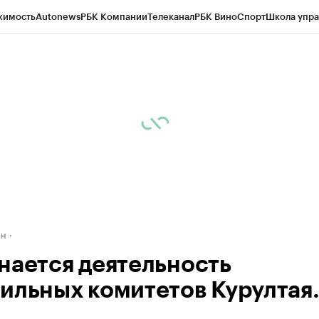
жимость
Autonews
РБК Компании
Телеканал
РБК Вино
Спорт
Школа упра
д
Стиль
Крипто
РБК Бизнес-среда
Дискуссионный клуб
Исследования
К
рагентов
Политика
Экономика
Бизнес
Технологии и медиа
Финансы
Рын
ан
нается деятельность
ильных комитетов Курултая