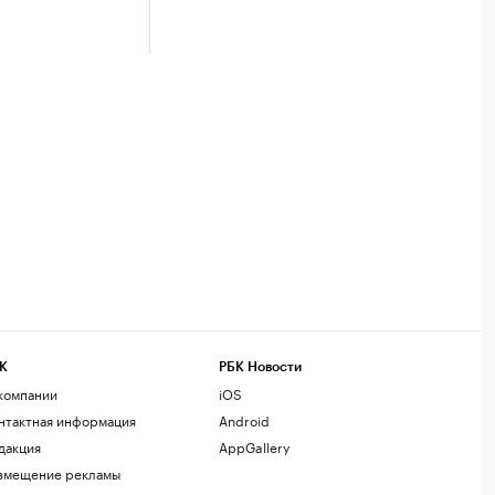
К
РБК Новости
компании
iOS
нтактная информация
Android
дакция
AppGallery
змещение рекламы