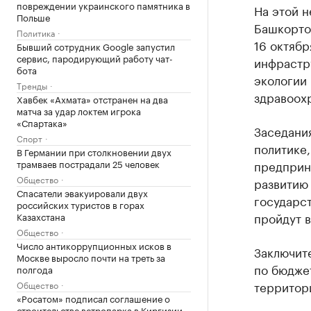
повреждении украинского памятника в
На этой 
Польше
Башкортос
Политика
16 октябр
Бывший сотрудник Google запустил
сервис, пародирующий работу чат-
инфрастр
бота
экологии 
Тренды
здравоохр
Хавбек «Ахмата» отстранен на два
матча за удар локтем игрока
«Спартака»
Заседания
Спорт
политике
В Германии при столкновении двух
трамваев пострадали 25 человек
предприн
Общество
развитию
Спасатели эвакуировали двух
государс
российских туристов в горах
пройдут в
Казахстана
Общество
Число антикоррупционных исков в
Заключит
Москве выросло почти на треть за
по бюджет
полгода
территор
Общество
«Росатом» подписал соглашение о
строительстве ветропарка в Киргизии