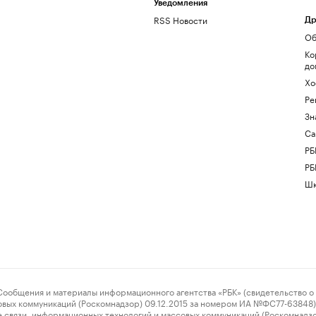
Уведомления
RSS Новости
Др
Об
Ко
до
Хо
Ре
Зн
Са
РБ
РБ
Шк
ения и материалы информационного агентства «РБК» (свидетельство о 
овых коммуникаций (Роскомнадзор) 09.12.2015 за номером ИА №ФС77-63848) 
 связи, информационных технологий и массовых коммуникаций (Роскомнадз