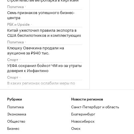
Политика
Семь признаков успешного бизнес-
центра
РБК и Upside
Китай ужесточил правила экспорта в
США беспилотников и комплектующих
Политика
Клюшку Овечкина продали на
аукционе за ₽940 тыс.
Спорт
УЕФА сохранил бойкот ЧМ из-за утраты
доверия к Инфантино
Спорт
В каких регионах ослабили меры по
бензину. Карта и актуальная ситуация
Подписка на РБК
В Wildberries рассказали, как
Рубрики
Новости регионов
предпринимателям подтвердить ущерб
Политика
Санкт-Петербург и область
от атак
Экономика
Екатеринбург
Бизнес
Общество
Новосибирск
В бизнес-центре «Адмирал» в Южном
порту залит первый куб бетона
Бизнес
Омск