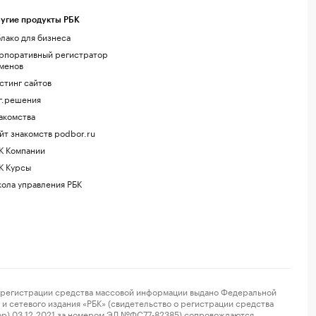
угие продукты РБК
лако для бизнеса
рпоративный регистратор
менов
стинг сайтов
г.решения
акомства
йт знакомств podbor.ru
К Компании
К Курсы
ола управления РБК
регистрации средства массовой информации выдано Федеральной
и сетевого издания «РБК» (свидетельство о регистрации средства
ор) 03.12.2021 за номером ЭЛ №ФС77-82385) сопровождаются