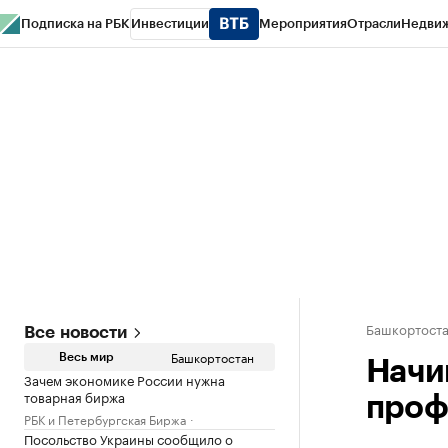
Подписка на РБК
Инвестиции
Мероприятия
Отрасли
Недви
РБК Курсы
РБК Life
Тренды
Визионеры
Национальные проекты
Горо
Спецпроекты СПб
Конференции СПб
Спецпроекты
Проверка конт
Башкортост
Все новости
Башкортостан
Весь мир
Начи
Зачем экономике России нужна
товарная биржа
проф
РБК и Петербургская Биржа
Посольство Украины сообщило о