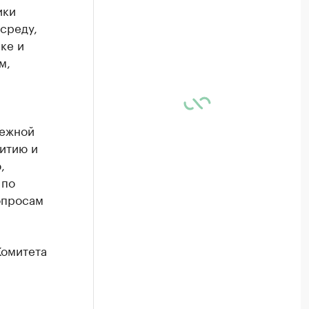
ики
среду,
ке и
м,
дежной
итию и
,
 по
опросам
Комитета