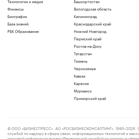
Пресс-релиз
Технологии и медиа
Башкортостан
Военная операция на Украине. Главное
Финансы
Вологодская область
Политика
Биографии
Калининград
«Билайн» расширил транспортную сеть
База знаний
Краснодарский край
между дата-центрами Москвы
РБК Образование
Нижний Новгород
Отрасли
Пермский край
В Армении назвали необоснованными
ограничения на экспорт в Россию
Ростов-на-Дону
Политика
Татарстан
У Колизея раскопали «казармы
Тюмень
древнеримских пожарных».
Фотографии
Черноземье
Общество
Кавказ
Генпрокуратура признала
Карелия
нежелательным фонд Human Rights
Мурманск
Foundation
Приморский край
Политика
Загрузить еще
© ООО «БИЗНЕСПРЕСС», АО «РОСБИЗНЕСКОНСАЛТИНГ», 1995–2026. Сообщ
службой по надзору в сфере связи, информационных технологий и масс
массовой информации выдано Федеральной службой по надзору в сфере