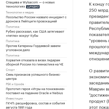
Слащева и Wylsacom — о новых
К концу г
технологиях
РАДИО
250 млрд 
Технологии и медиа
президен
Посольство России назвало инцидент с
дроном в Лейпциге провокацией
правитель
Политика
Республик
Рубио рассказал, как США затягивают
показател
«петлю» вокруг Кубы
"уровень 
Политика
Против Катерины Гордеевой завели
прошлогод
уголовное дело
междунар
Политика
отношени
Хорватия отказала в визах лидерам
сборной России по гимнастике на ЧЕ
Спорт
О развит
Семь признаков успешного бизнес-
экономич
центра
заседани
РБК и Upside
Маврин в
Прототип героя «Игры на понижение»
поставил на падение Oracle и Nebius
"достиже
Инвестиции
продукт (
ГКЧП: расшифровка, состав и события
этот пок
августа 1991 года