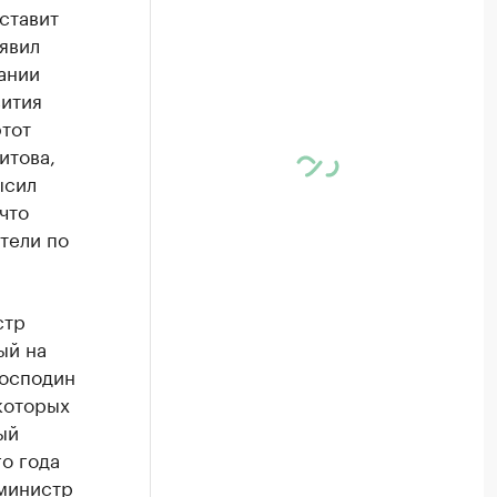
ставит
аявил
ании
вития
этот
итова,
ысил
что
тели по
стр
ый на
Господин
которых
ый
о года
 министр