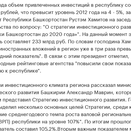
ода объем привлеченных инвестиций в республику со
рублей, что превысит уровень 2012 года на 4 - 5%, з
т Республики Башкортостан Рустэм Хамитов на засед
ства по вопросу: "О стратегии инвестиционного раз
и Башкортостан до 2020 года»". На данный момент 
ь составляет 233 млрд руб. По словам господина Хам
иностранных вложений в регион уже в три раза прев
ний показатель". В связи с этим президент отметил, 
одные рейтинговые агентства "повысили свои показа
ю к республике".
ии инвестиционного климата региона рассказал мини
еского развития Башкирии Александр Маврин, котор
и представил Стратегию инвестиционного развития. 
ыделил несколько основных целей Стратегии, среди 
ние среднегодового темпа роста валовой региональн
ВРП) республики на уровне 107%". По итогам прошлог
азатель составил 105,2%.Вторым важным показателем