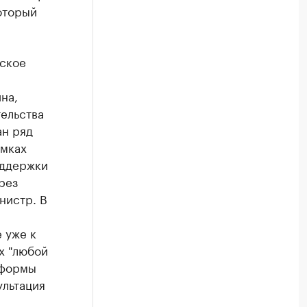
оторый
ьское
на,
ельства
ан ряд
амках
оддержки
рез
нистр. В
 уже к
х "любой
 формы
ультация