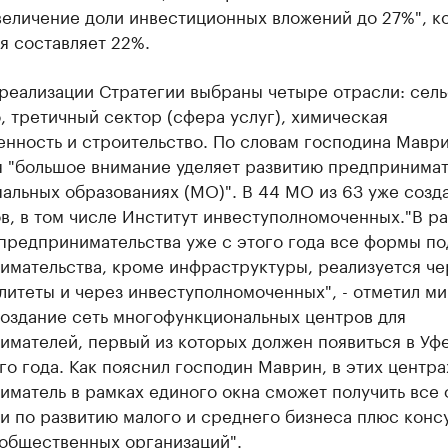
величение доли инвестиционных вложений до 27%", к
я составляет 22%.
реализации Стратегии выбраны четыре отрасли: сел
, третичный сектор (сфера услуг), химическая
нность и строительство. По словам господина Маври
я "большое внимание уделяет развитию предпринимат
альных образованиях (МО)". В 44 МО из 63 уже созд
в, в том числе Институт инвеступолномоченных."В р
 предпринимательства уже с этого года все формы п
имательства, кроме инфраструктуры, реализуется че
итеты и через инвеступолномоченных", - отметил ми
создание сеть многофункциональных центров для
мателей, первый из которых должен появиться в Уфе
го года. Как пояснил господин Маврин, в этих центра
иматель в рамках единого окна сможет получить все
и по развитию малого и среднего бизнеса плюс конс
 общественных организаций".