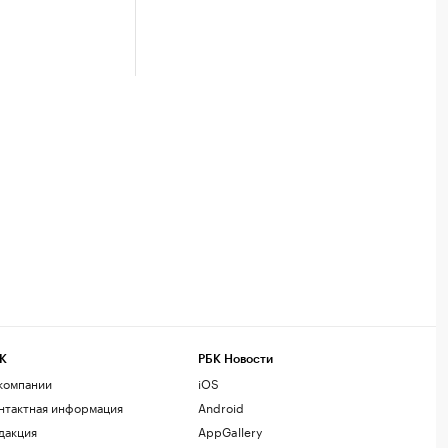
К
РБК Новости
компании
iOS
нтактная информация
Android
дакция
AppGallery