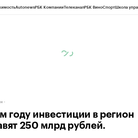
жимость
Autonews
РБК Компании
Телеканал
РБК Вино
Спорт
Школа упра
д
Стиль
Крипто
РБК Бизнес-среда
Дискуссионный клуб
Исследования
К
рагентов
Политика
Экономика
Бизнес
Технологии и медиа
Финансы
Рын
ан
ом году инвестиции в регион
авят 250 млрд рублей.