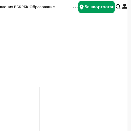
Башкортостан
вления РБК
РБК Образование
редитные рейтинги
Франшизы
Газета
ок наличной валюты