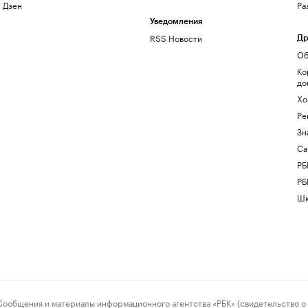
Дзен
Ра
Уведомления
RSS Новости
Др
Об
Ко
до
Хо
Ре
Зн
Са
РБ
РБ
Шк
ения и материалы информационного агентства «РБК» (свидетельство о 