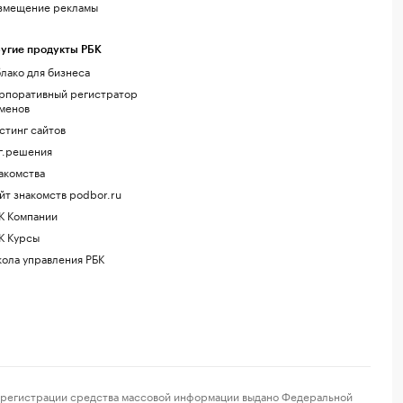
змещение рекламы
угие продукты РБК
лако для бизнеса
рпоративный регистратор
менов
стинг сайтов
г.решения
акомства
йт знакомств podbor.ru
К Компании
К Курсы
ола управления РБК
регистрации средства массовой информации выдано Федеральной