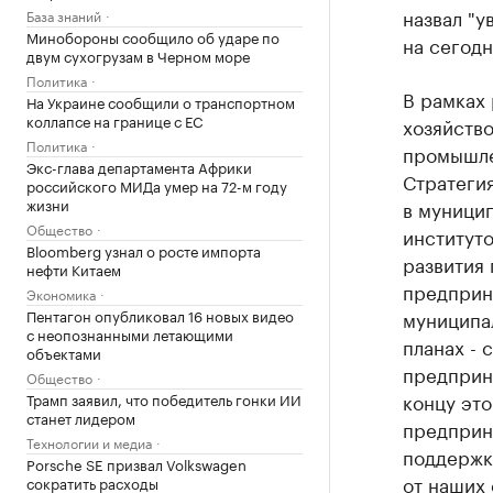
назвал "у
База знаний
Минобороны сообщило об ударе по
на сегодн
двум сухогрузам в Черном море
Политика
В рамках 
На Украине сообщили о транспортном
коллапсе на границе с ЕС
хозяйство
Политика
промышле
Экс-глава департамента Африки
Стратеги
российского МИДа умер на 72-м году
жизни
в муницип
Общество
институто
Bloomberg узнал о росте импорта
развития
нефти Китаем
предприн
Экономика
Пентагон опубликовал 16 новых видео
муниципал
с неопознанными летающими
планах - 
объектами
предприни
Общество
концу это
Трамп заявил, что победитель гонки ИИ
станет лидером
предприн
Технологии и медиа
поддержк
Porsche SE призвал Volkswagen
от наших
сократить расходы