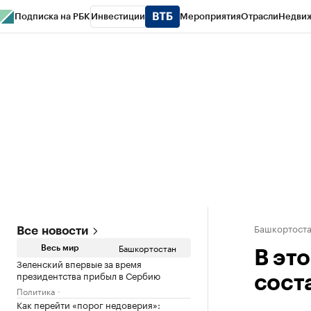
Подписка на РБК
Инвестиции
Мероприятия
Отрасли
Недви
РБК Курсы
РБК Life
Тренды
Визионеры
Национальные проекты
Горо
Спецпроекты СПб
Конференции СПб
Спецпроекты
Проверка конт
Башкортост
Все новости
Башкортостан
Весь мир
В эт
Зеленский впервые за время
президентства прибыл в Сербию
сост
Политика
Как перейти «порог недоверия»: