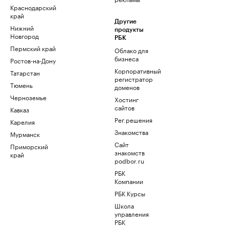
Краснодарский
край
Другие
Нижний
продукты
Новгород
РБК
Пермский край
Облако для
бизнеса
Ростов-на-Дону
Корпоративный
Татарстан
регистратор
Тюмень
доменов
Черноземье
Хостинг
сайтов
Кавказ
Рег.решения
Карелия
Знакомства
Мурманск
Сайт
Приморский
знакомств
край
podbor.ru
РБК
Компании
РБК Курсы
Школа
управления
РБК