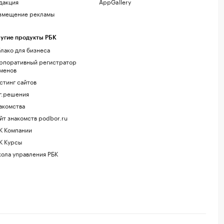
дакция
AppGallery
змещение рекламы
угие продукты РБК
лако для бизнеса
рпоративный регистратор
менов
стинг сайтов
г.решения
акомства
йт знакомств podbor.ru
К Компании
К Курсы
ола управления РБК