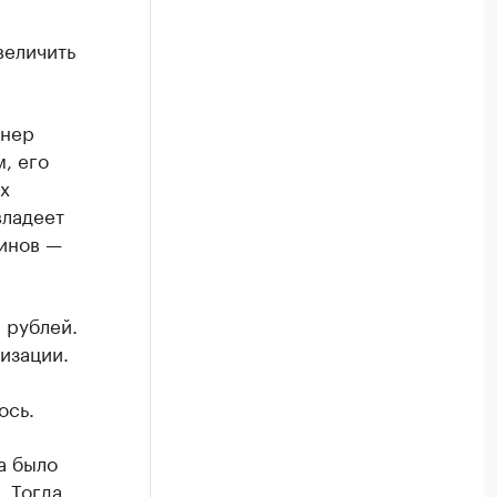
величить
онер
, его
х
владеет
аинов —
 рублей.
изации.
ось.
а было
. Тогда