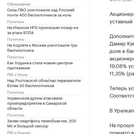
Образование
Силы ПВО уничтожили над Россией
Акционеры
почти 400 беспилотников за ночь
уставный 
Политика
На Ильском НПЗ произошел пожар из-
за атаки БПЛА
Дополнит
Политика
Дамир Кам
На подлете к Москве уничтожили три
доля в ба
беспилотника
Политика
акционер
Как Ходынка стала новым центром
19,08% ус
притяжения
11,35% (р
РБК и Stone
Над Ростовской областью перехватили
более 30 беспилотников
Теперь ус
Политика
Соответс
Украинские дроны атаковали
промпредприятие в Самарской
области
В Уралкап
Политика
Зачем смартфону телеобъектив, 200
На прошл
Мп и большой сенсор
принято 
РБК и Huawei