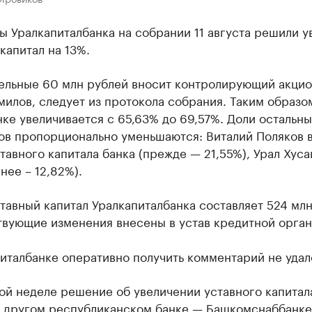
 Уралкапиталбанка на собрании 11 августа решили у
капитал на 13%.
ельные 60 млн рублей вносит контролирующий акци
илов, следует из протокола собрания. Таким образом
нке увеличивается с 65,63% до 69,57%. Доли остальны
ов пропорционально уменьшаются: Виталий Поляков 
тавного капитала банка (прежде — 21,55%), Урал Хус
анее – 12,82%).
тавный капитал Уралкапиталбанка составляет 524 млн
твующие изменения внесены в устав кредитной орган
италбанке оперативно получить комментарий не удал
ой неделе решение об увеличении уставного капитал
в другом республиканском банке —
Башкомснаббанке