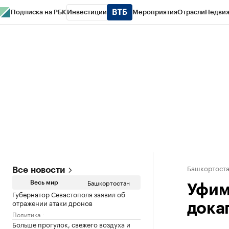
Подписка на РБК
Инвестиции
Мероприятия
Отрасли
Недви
РБК Курсы
РБК Life
Тренды
Визионеры
Национальные проекты
Горо
Спецпроекты СПб
Конференции СПб
Спецпроекты
Проверка конт
Башкортост
Все новости
Башкортостан
Весь мир
Уфим
Губернатор Севастополя заявил об
отражении атаки дронов
дока
Политика
Больше прогулок, свежего воздуха и