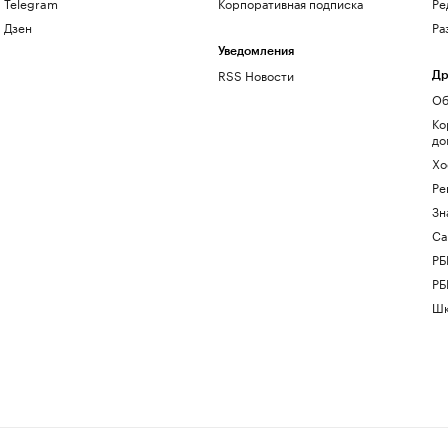
Telegram
Корпоративная подписка
Ре
Дзен
Ра
Уведомления
RSS Новости
Др
Об
Ко
до
Хо
Ре
Зн
Са
РБ
РБ
Шк