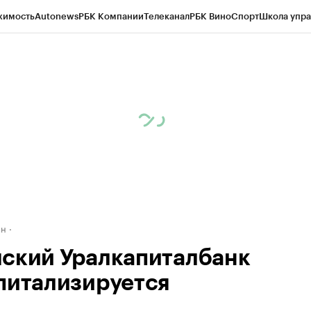
жимость
Autonews
РБК Компании
Телеканал
РБК Вино
Спорт
Школа упра
д
Стиль
Крипто
РБК Бизнес-среда
Дискуссионный клуб
Исследования
К
рагентов
Политика
Экономика
Бизнес
Технологии и медиа
Финансы
Рын
ан
ский Уралкапиталбанк
питализируется