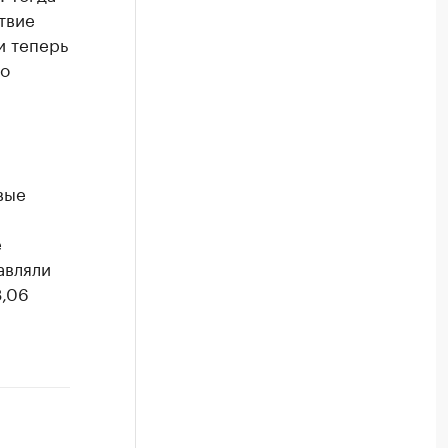
твие
и теперь
го
вые
е
авляли
3,06