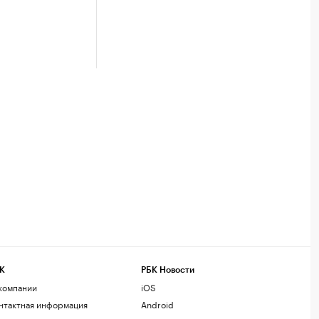
К
РБК Новости
компании
iOS
нтактная информация
Android