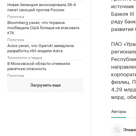
Новая Зеландия анонсировала 36-й
источник 
пакет санкций против России
Базеля II
Политика
ряду банк
Bloomberg узнал, что Украина
пообещала США больше не атаковать
развития 
КТК
Политика
ПАО «Урал
Axios узнал, что OpenAI замедлила
региональ
разработку ИИ-модели Astra
Технологии и медиа
Республи
В Московской области отменили
направле
ракетную опасность
корпорат
Политика
физлиц. П
Загрузить еще
4,29 млрд
млрд, обя
Авторы
Эльви