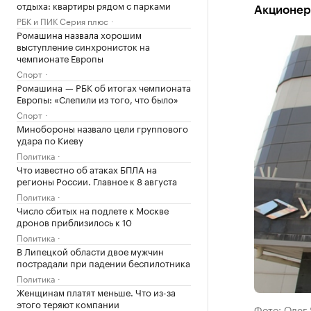
отдыха: квартиры рядом с парками
Акционер
РБК и ПИК Серия плюс
Ромашина назвала хорошим
выступление синхронисток на
чемпионате Европы
Спорт
Ромашина — РБК об итогах чемпионата
Европы: «Слепили из того, что было»
Спорт
Минобороны назвало цели группового
удара по Киеву
Политика
Что известно об атаках БПЛА на
регионы России. Главное к 8 августа
Политика
Число сбитых на подлете к Москве
дронов приблизилось к 10
Политика
В Липецкой области двое мужчин
пострадали при падении беспилотника
Политика
Женщинам платят меньше. Что из-за
этого теряют компании
Фото: Олег