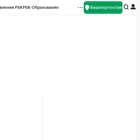
Башкортостан
вления РБК
РБК Образование
редитные рейтинги
Франшизы
Газета
ок наличной валюты