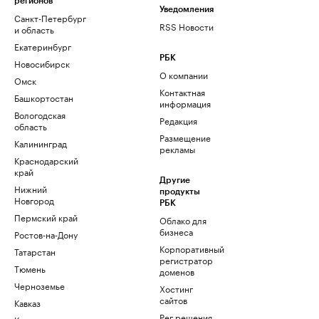
регионов
Уведомления
Санкт-Петербург
RSS Новости
и область
Екатеринбург
РБК
Новосибирск
О компании
Омск
Контактная
Башкортостан
информация
Вологодская
Редакция
область
Размещение
Калининград
рекламы
Краснодарский
край
Другие
Нижний
продукты
Новгород
РБК
Пермский край
Облако для
бизнеса
Ростов-на-Дону
Корпоративный
Татарстан
регистратор
Тюмень
доменов
Черноземье
Хостинг
сайтов
Кавказ
Рег.решения