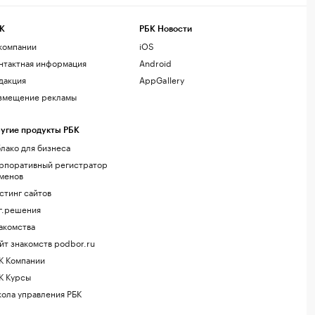
К
РБК Новости
компании
iOS
нтактная информация
Android
дакция
AppGallery
змещение рекламы
угие продукты РБК
лако для бизнеса
рпоративный регистратор
менов
стинг сайтов
г.решения
акомства
йт знакомств podbor.ru
К Компании
К Курсы
ола управления РБК