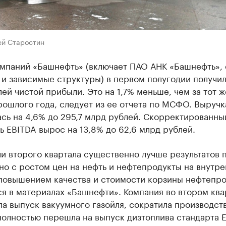
ей Старостин
омпаний «Башнефть» (включает ПАО АНК «Башнефть», 
и зависимые структуры) в первом полугодии получил
ей чистой прибыли. Это на 1,7% меньше, чем за тот ж
ошлого года, следует из ее отчета по МСФО. Выручк
сь на 4,6% до 295,7 млрд рублей. Скорректированны
ь EBITDA вырос на 13,8% до 62,6 млрд рублей.
и второго квартала существенно лучше результатов 
но с ростом цен на нефть и нефтепродукты на внутр
 повышением качества и стоимости корзины нефтепро
я в материалах «Башнефти». Компания во втором ква
а выпуск вакуумного газойля, сократила производст
полностью перешла на выпуск дизтоплива стандарта Е