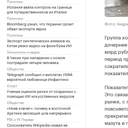
Политика
Испания ввела контроль на границе
для путешественников из Италии
Политика
Фото: Андр
Bloomberg узнал, что Украине грозит
обвал экспорта зерна
Политика
Группа к
Экспорт синтетических алмазов из
дочерние 
Китая резко вырос на фоне бума ИИ
млрд рубл
Технологии и медиа
В Чехии при нападении с ножом
период пр
пострадали четыре человека
сократила
Общество
показател
Telegraph сообщил о выплатах УЕФА
вероятной любовнице Инфантино
Спорт
Показател
Ученые оценили риски от созданных с
Это связа
помощью ИИ искусственных вирусов
рынке, с
Общество
поясняетс
«Ноев ковчег»: почему в восточной
Арктике эволюция шла непрерывно
прекратил
РБК и УК Первая
мазута и 
Сооснователь Wikipedia назвал ее