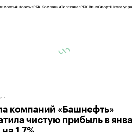
жимость
Autonews
РБК Компании
Телеканал
РБК Вино
Спорт
Школа упра
д
Стиль
Крипто
РБК Бизнес-среда
Дискуссионный клуб
Исследования
К
рагентов
Политика
Экономика
Бизнес
Технологии и медиа
Финансы
Рын
ан
па компаний «Башнефть»
атила чистую прибыль в янва
 на 1,7%