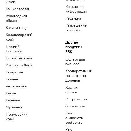
Омск
Контактная
Башкортостан
информация
Вологодская
Редакция
область
Размещение
Калининград
рекламы
Краснодарский
край
Другие
Нижний
продукты
Новгород
РБК
Пермский край
Облако для
бизнеса
Ростов-на-Дону
Корпоративный
Татарстан
регистратор
Тюмень
доменов
Черноземье
Хостинг
сайтов
Кавказ
Рег.решения
Карелия
Знакомства
Мурманск
Сайт
Приморский
знакомств
край
podbor.ru
РБК