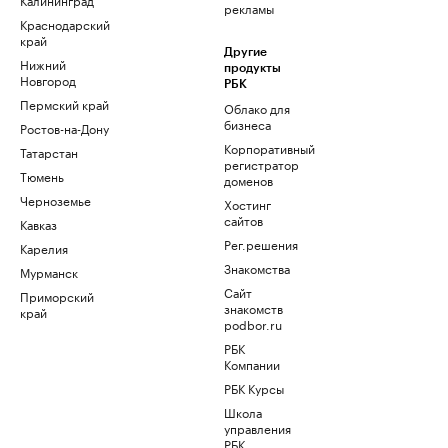
рекламы
Краснодарский
край
Другие
Нижний
продукты
Новгород
РБК
Пермский край
Облако для
бизнеса
Ростов-на-Дону
Корпоративный
Татарстан
регистратор
Тюмень
доменов
Черноземье
Хостинг
сайтов
Кавказ
Рег.решения
Карелия
Знакомства
Мурманск
Сайт
Приморский
знакомств
край
podbor.ru
РБК
Компании
РБК Курсы
Школа
управления
РБК