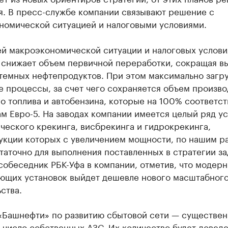
я. В пресс-службе компании связывают решение с
номической ситуацией и налоговыми условиями.
ей макроэкономической ситуации и налоговых услови
 снижает объем первичной переработки, сокращая в
темных нефтепродуктов. При этом максимально загр
 процессы, за счет чего сохраняется объем произво
о топлива и автобензина, которые на 100% соответс
м Евро-5. На заводах компании имеется целый ряд у
ического крекинга, висбрекинга и гидрокрекинга,
укции которых с увеличением мощности, по нашим р
таточно для выполнения поставленных в стратегии за
обеседник РБК-Уфа в компании, отметив, что модерн
ющих установок выйдет дешевле нового масштабног
ства.
 «Башнефти» по развитию сбытовой сети — существен
 число собственных АЗС. Их количество будет доведе