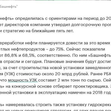
"Башнефть"
нефть» определилась с ориентирами на период до 2
вет директоров компании утвердил долгосрочную про
и стратегию на ближайшие пять лет.
ереработки нефти планируется довести за это время
тлых нефтепродуктов – до 75%. Сейчас показатели
т 86,8% и 68,5%, соответственно. По ним «Башнефть
в отрасли и сегодня. Плановые значения будут достиг
, за счет строительства новой установки замедленно
я (УЗК) стоимостью около 20 млрд рублей. Ранее РБ
 что
мощность УЗК
составит 2 млн тонн по сырью. Се
ь» на конкурсной основе отбирает проектировщика. 
нной установки в эксплуатацию намечен на 2018 год
» намеревалась строить также установку гидрокреки
ет из новых ориентиров стратегии, от этих планов р