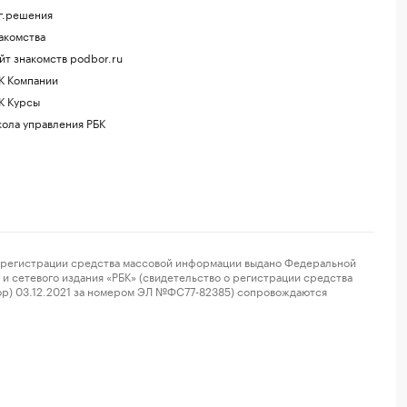
г.решения
акомства
йт знакомств podbor.ru
К Компании
К Курсы
ола управления РБК
регистрации средства массовой информации выдано Федеральной
и сетевого издания «РБК» (свидетельство о регистрации средства
ор) 03.12.2021 за номером ЭЛ №ФС77-82385) сопровождаются