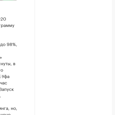
020
грамму
 до 98%,
»
нуты, в
го
К-Уфа
йчас
Запуск
.
нга, но,
ешено