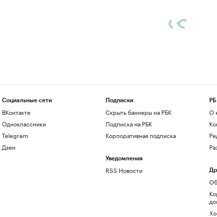
Социальные сети
Подписки
РБ
ВКонтакте
Скрыть баннеры на РБК
О 
Одноклассники
Подписка на РБК
Ко
Telegram
Корпоративная подписка
Ре
Дзен
Ра
Уведомления
RSS Новости
Др
Об
Ко
до
Хо