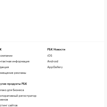
К
РБК Новости
компании
iOS
нтактная информация
Android
дакция
AppGallery
змещение рекламы
угие продукты РБК
лако для бизнеса
рпоративный регистратор
менов
стинг сайтов