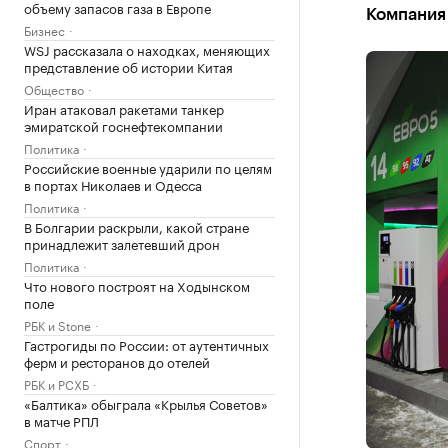
объему запасов газа в Европе
Компания 
Бизнес
WSJ рассказала о находках, меняющих
представление об истории Китая
Общество
Иран атаковал ракетами танкер
эмиратской госнефтекомпании
Политика
Российские военные ударили по целям
в портах Николаев и Одесса
Политика
В Болгарии раскрыли, какой стране
принадлежит залетевший дрон
Политика
Что нового построят на Ходынском
поле
РБК и Stone
Гастрогиды по России: от аутентичных
ферм и ресторанов до отелей
РБК и РСХБ
«Балтика» обыграла «Крылья Советов»
в матче РПЛ
Спорт