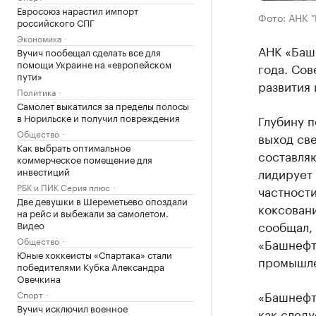
Евросоюз нарастил импорт
Фото: АНК 
российского СПГ
Экономика
АНК «Баш
Вучич пообещал сделать все для
помощи Украине на «европейском
года. Со
пути»
развития 
Политика
Самолет выкатился за пределы полосы
в Норильске и получил повреждения
Глубину п
Общество
выход све
Как выбрать оптимальное
составляю
коммерческое помещение для
инвестиций
лидирует 
РБК и ПИК Серия плюс
частности
Две девушки в Шереметьево опоздали
коксовани
на рейс и выбежали за самолетом.
сообщал,
Видео
Общество
«Башнефт
Юные хоккеисты «Спартака» стали
промышле
победителями Кубка Александра
Овечкина
«Башнефть
Спорт
Вучич исключил военное
как следу