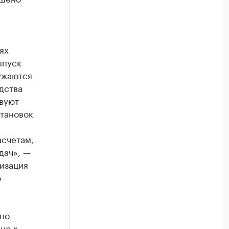
ях
ыпуск
ужаются
дства
твуют
становок
асчетам,
дач», —
изация
о
но
но к