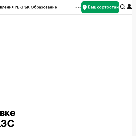
Башкортостан
вления РБК
РБК Образование
редитные рейтинги
Франшизы
Газета
ок наличной валюты
вке
АЗС