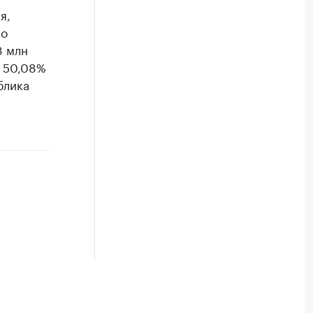
я,
По
8 млн
. 50,08%
блика