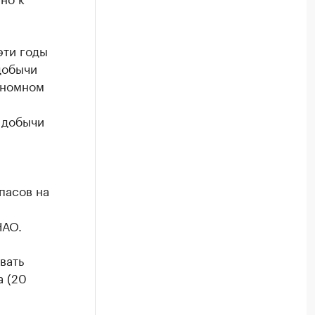
эти годы
добычи
ономном
 добычи
пасов на
НАО.
вать
а (20