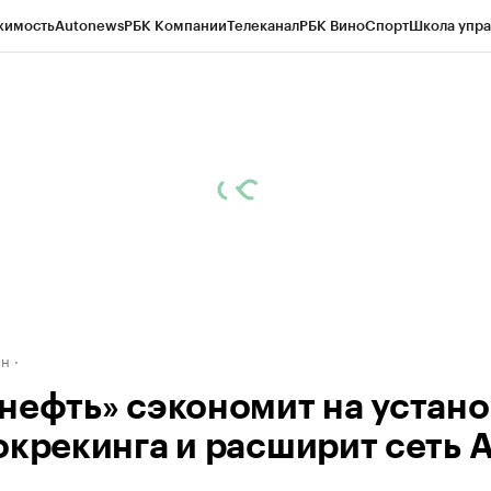
жимость
Autonews
РБК Компании
Телеканал
РБК Вино
Спорт
Школа упра
д
Стиль
Крипто
РБК Бизнес-среда
Дискуссионный клуб
Исследования
К
рагентов
Политика
Экономика
Бизнес
Технологии и медиа
Финансы
Рын
ан
нефть» сэкономит на устано
окрекинга и расширит сеть 