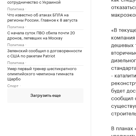
сотрудничество с Украиной
отказатьс
Политика
макроэко
Что известно об атаках БПЛА на
регионы России. Главное к 8 августа
Политика
«В текущ
С начала суток ПВО сбила почти 20
компания
дронов, летевших на Москву
дешевых 
Политика
Зеленский сообщил о договоренности
вторичные
с США по ракетам Patriot
дизельног
Политика
стандарта
Умер первый тренер шестикратного
олимпийского чемпиона гимнаста
- каталит
Щербо
реконстр
Спорт
будет дос
Загрузить еще
сообщил с
существу
строитель
В планах
увеличить