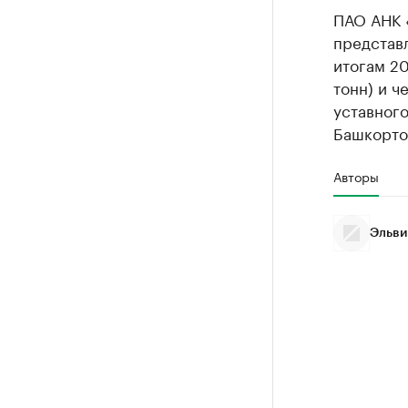
ПАО АНК 
представл
итогам 20
тонн) и ч
уставног
Башкорто
Авторы
Эльви