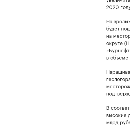
2020 году
На зрелы
будет под
на местор
округе (Н
«Бурнефт
в объеме 
Наращива
геологора
месторожд
подтверж
В соответ
высокие д
млрд руб