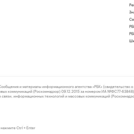
Ре
Зн
Са
РБ
РБ
Шк
ения и материалы информационного агентства «РБК» (свидетельство о 
овых коммуникаций (Роскомнадзор) 09.12.2015 за номером ИА №ФС77-63848) 
 связи, информационных технологий и массовых коммуникаций (Роскомнадз
нажмите Ctrl + Enter