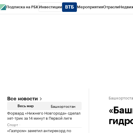
Подписка на РБК
Инвестиции
Мероприятия
Отрасли
Недви
РБК Курсы
РБК Life
Тренды
Визионеры
Национальные проекты
Горо
Спецпроекты СПб
Конференции СПб
Спецпроекты
Проверка конт
Башкортост
Все новости
Башкортостан
Весь мир
«Баш
Форвард «Нижнего Новгорода» сделал
хет-трик за 14 минут в Первой лиге
гидр
Спорт
«Газпром» заметил антирекорд по