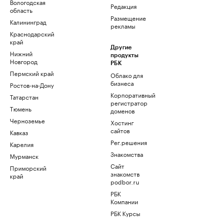
Вологодская
Редакция
область
Размещение
Калининград
рекламы
Краснодарский
край
Другие
Нижний
продукты
Новгород
РБК
Пермский край
Облако для
бизнеса
Ростов-на-Дону
Корпоративный
Татарстан
регистратор
Тюмень
доменов
Черноземье
Хостинг
сайтов
Кавказ
Рег.решения
Карелия
Знакомства
Мурманск
Сайт
Приморский
знакомств
край
podbor.ru
РБК
Компании
РБК Курсы