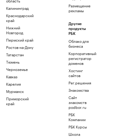
область
Размещение
Калининград
рекламы
Краснодарский
край
Другие
Нижний
продукты
Новгород
РБК
Пермский край
Облако для
бизнеса
Ростов-на-Дону
Корпоративный
Татарстан
регистратор
Тюмень
доменов
Черноземье
Хостинг
сайтов
Кавказ
Рег.решения
Карелия
Знакомства
Мурманск
Сайт
Приморский
знакомств
край
podbor.ru
РБК
Компании
РБК Курсы
Школа