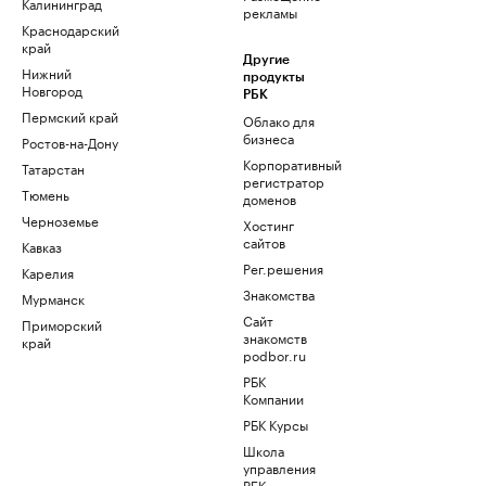
Калининград
рекламы
Краснодарский
край
Другие
Нижний
продукты
Новгород
РБК
Пермский край
Облако для
бизнеса
Ростов-на-Дону
Корпоративный
Татарстан
регистратор
Тюмень
доменов
Черноземье
Хостинг
сайтов
Кавказ
Рег.решения
Карелия
Знакомства
Мурманск
Сайт
Приморский
знакомств
край
podbor.ru
РБК
Компании
РБК Курсы
Школа
управления
РБК