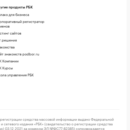
угие продукты РБК
лако для бизнеса
рпоративный регистратор
менов
стинг сайтов
г.решения
акомства
йт знакомств podbor.ru
К Компании
К Курсы
ола управления РБК
регистрации средства массовой информации выдано Федеральной
и сетевого издания «РБК» (свидетельство о регистрации средства
ор) 03.12.2021 за номером ЭЛ №ФС77-82385) сопровождаются