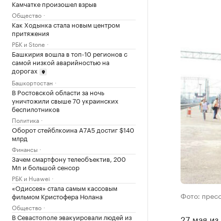
Камчатке произошел взрыв
Общество
Как Ходынка стала новым центром
притяжения
РБК и Stone
Башкирия вошла в топ-10 регионов с
самой низкой аварийностью на
дорогах
Башкортостан
В Ростовской области за ночь
уничтожили свыше 70 украинских
беспилотников
Политика
Оборот стейблкоина А7А5 достиг $140
млрд
Финансы
Зачем смартфону телеобъектив, 200
Мп и большой сенсор
РБК и Huawei
«Одиссея» стала самым кассовым
Фото: пресс
фильмом Кристофера Нолана
Общество
В Севастополе эвакуировали людей из
27 мая из