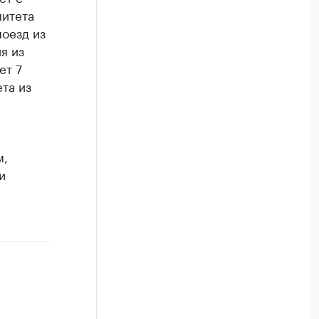
митета
оезд из
я из
ет 7
ета из
м,
и