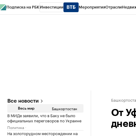
Подписка на РБК
Инвестиции
Мероприятия
Отрасли
Недви
РБК Курсы
РБК Life
Тренды
Визионеры
Национальные проекты
Горо
Спецпроекты СПб
Конференции СПб
Спецпроекты
Проверка конт
Башкортост
Все новости
Башкортостан
Весь мир
От У
В МИДе заявили, что в Баку не было
официальных переговоров по Украине
днев
Политика
На золоторудном месторождении на