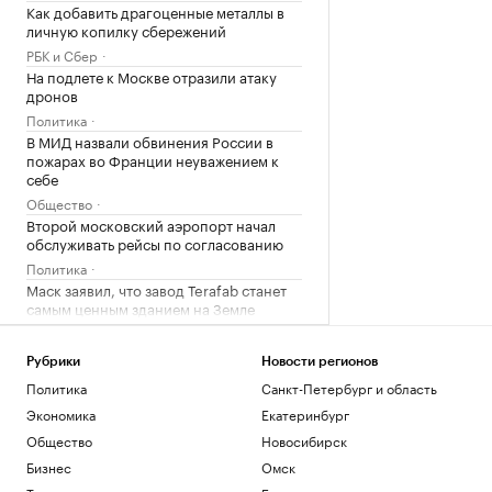
Как добавить драгоценные металлы в
личную копилку сбережений
РБК и Сбер
На подлете к Москве отразили атаку
дронов
Политика
В МИД назвали обвинения России в
пожарах во Франции неуважением к
себе
Общество
Второй московский аэропорт начал
обслуживать рейсы по согласованию
Политика
Маск заявил, что завод Terafab станет
самым ценным зданием на Земле
Технологии и медиа
Рубрики
Новости регионов
Загрузить еще
Политика
Санкт-Петербург и область
Экономика
Екатеринбург
Общество
Новосибирск
Бизнес
Омск