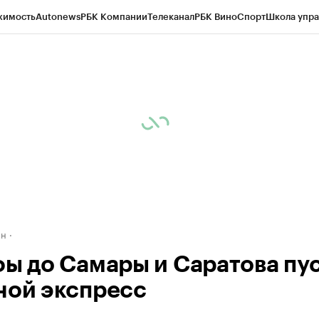
жимость
Autonews
РБК Компании
Телеканал
РБК Вино
Спорт
Школа упра
д
Стиль
Крипто
РБК Бизнес-среда
Дискуссионный клуб
Исследования
К
рагентов
Политика
Экономика
Бизнес
Технологии и медиа
Финансы
Рын
ан
фы до Самары и Саратова пу
ной экспресс