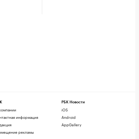
К
РБК Новости
компании
iOS
нтактная информация
Android
дакция
AppGallery
змещение рекламы