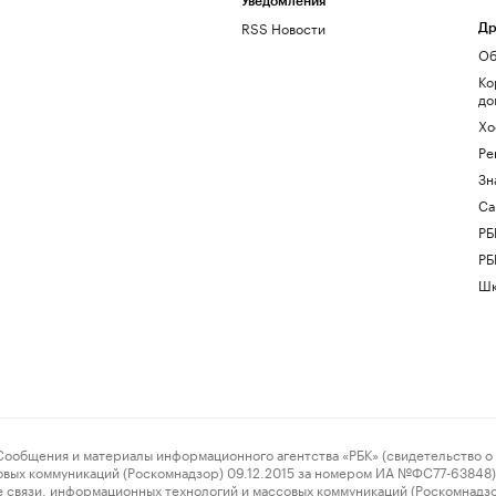
Уведомления
RSS Новости
Др
Об
Ко
до
Хо
Ре
Зн
Са
РБ
РБ
Шк
ения и материалы информационного агентства «РБК» (свидетельство о 
овых коммуникаций (Роскомнадзор) 09.12.2015 за номером ИА №ФС77-63848) 
 связи, информационных технологий и массовых коммуникаций (Роскомнадз