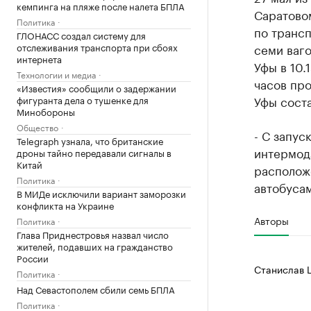
кемпинга на пляже после налета БПЛА
Саратово
Политика
по трансп
ГЛОНАСС создал систему для
отслеживания транспорта при сбоях
семи ваго
интернета
Уфы в 10.1
Технологии и медиа
часов про
«Известия» сообщили о задержании
Уфы соста
фигуранта дела о тушенке для
Минобороны
Общество
- С запус
Telegraph узнала, что британские
интермода
дроны тайно передавали сигналы в
Китай
располож
Политика
автобусам
В МИДе исключили вариант заморозки
конфликта на Украине
Авторы
Политика
Глава Приднестровья назвал число
жителей, подавших на гражданство
России
Станислав 
Политика
Над Севастополем сбили семь БПЛА
Политика