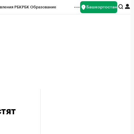
Башкортостан
вления РБК
РБК Образование
редитные рейтинги
Франшизы
Газета
ок наличной валюты
стят