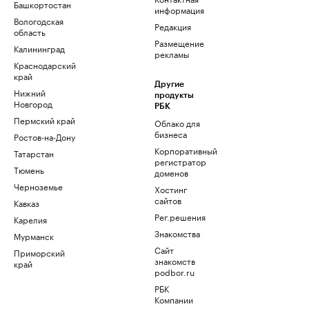
Башкортостан
информация
Вологодская
Редакция
область
Размещение
Калининград
рекламы
Краснодарский
край
Другие
Нижний
продукты
Новгород
РБК
Пермский край
Облако для
бизнеса
Ростов-на-Дону
Корпоративный
Татарстан
регистратор
Тюмень
доменов
Черноземье
Хостинг
сайтов
Кавказ
Рег.решения
Карелия
Знакомства
Мурманск
Сайт
Приморский
знакомств
край
podbor.ru
РБК
Компании