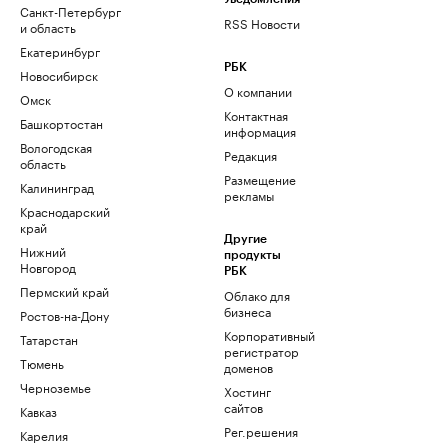
Санкт-Петербург
RSS Новости
и область
Екатеринбург
РБК
Новосибирск
О компании
Омск
Контактная
Башкортостан
информация
Вологодская
Редакция
область
Размещение
Калининград
рекламы
Краснодарский
край
Другие
Нижний
продукты
Новгород
РБК
Пермский край
Облако для
бизнеса
Ростов-на-Дону
Корпоративный
Татарстан
регистратор
Тюмень
доменов
Черноземье
Хостинг
сайтов
Кавказ
Рег.решения
Карелия