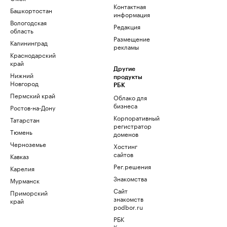
Контактная
Башкортостан
информация
Вологодская
Редакция
область
Размещение
Калининград
рекламы
Краснодарский
край
Другие
Нижний
продукты
Новгород
РБК
Пермский край
Облако для
бизнеса
Ростов-на-Дону
Корпоративный
Татарстан
регистратор
Тюмень
доменов
Черноземье
Хостинг
сайтов
Кавказ
Рег.решения
Карелия
Знакомства
Мурманск
Сайт
Приморский
знакомств
край
podbor.ru
РБК
Компании