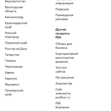
Башкортостан
информация
Вологодская
Редакция
область
Размещение
Калининград
рекламы
Краснодарский
край
Другие
Нижний
продукты
Новгород
РБК
Пермский край
Облако для
бизнеса
Ростов-на-Дону
Корпоративный
Татарстан
регистратор
Тюмень
доменов
Черноземье
Хостинг
сайтов
Кавказ
Рег.решения
Карелия
Знакомства
Мурманск
Сайт
Приморский
знакомств
край
podbor.ru
РБК
Компании