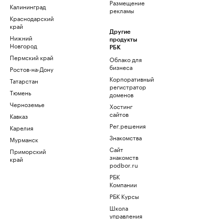
Размещение
Калининград
рекламы
Краснодарский
край
Другие
Нижний
продукты
Новгород
РБК
Пермский край
Облако для
бизнеса
Ростов-на-Дону
Корпоративный
Татарстан
регистратор
Тюмень
доменов
Черноземье
Хостинг
сайтов
Кавказ
Рег.решения
Карелия
Знакомства
Мурманск
Сайт
Приморский
знакомств
край
podbor.ru
РБК
Компании
РБК Курсы
Школа
управления