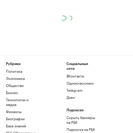
Рубрики
Социальные
сети
Политика
ВКонтакте
Экономика
Одноклассники
Общество
Telegram
Бизнес
Дзен
Технологии и
медиа
Финансы
Подписки
Скрыть баннеры
Биографии
на РБК
База знаний
Подписка на РБК
РБК Образование