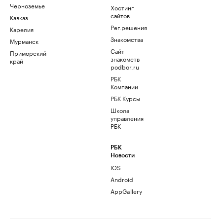
Черноземье
Хостинг
сайтов
Кавказ
Рег.решения
Карелия
Знакомства
Мурманск
Сайт
Приморский
знакомств
край
podbor.ru
РБК
Компании
РБК Курсы
Школа
управления
РБК
РБК
Новости
iOS
Android
AppGallery