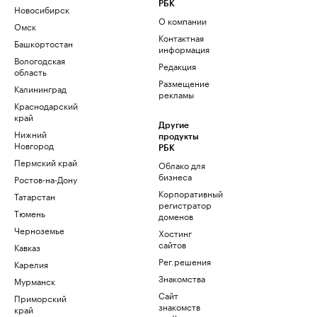
РБК
Новосибирск
О компании
Омск
Контактная
Башкортостан
информация
Вологодская
Редакция
область
Размещение
Калининград
рекламы
Краснодарский
край
Другие
Нижний
продукты
Новгород
РБК
Пермский край
Облако для
бизнеса
Ростов-на-Дону
Корпоративный
Татарстан
регистратор
Тюмень
доменов
Черноземье
Хостинг
сайтов
Кавказ
Рег.решения
Карелия
Знакомства
Мурманск
Сайт
Приморский
знакомств
край