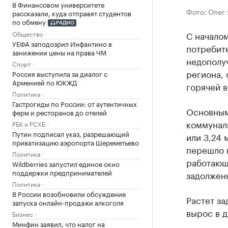
В Финансовом университете
Фото: Олег
рассказали, куда отправят студентов
по обмену
РАДИО
С началом
Общество
УЕФА заподозрил Инфантино в
потребите
занижении цены на права ЧМ
недополуч
Спорт
региона, 
Россия выступила за диалог с
Арменией по ЮКЖД
горячей в
Политика
Гастрогиды по России: от аутентичных
Основным
ферм и ресторанов до отелей
коммунал
РБК и РСХБ
Путин подписал указ, разрешающий
или 3,24 
приватизацию аэропорта Шереметьево
перешло 
Политика
работающ
Wildberries запустил единое окно
поддержки предпринимателей
задолжен
Политика
В России возобновили обсуждение
Растет за
запуска онлайн-продажи алкоголя
вырос в д
Бизнес
Минфин заявил, что налог на