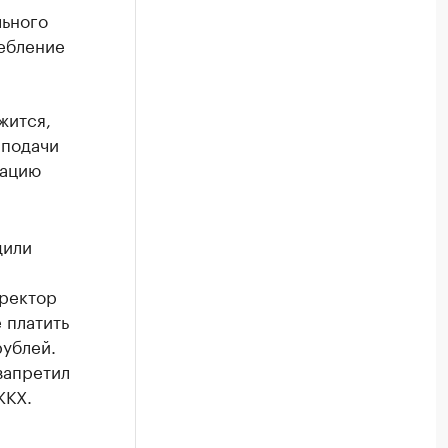
льного
ребление
жится,
 подачи
уацию
дили
иректор
 платить
рублей.
запретил
ЖКХ.