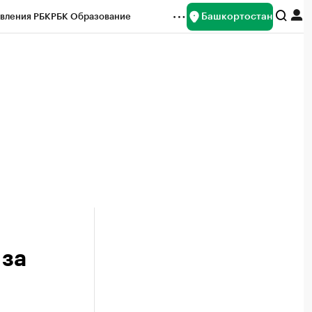
Башкортостан
вления РБК
РБК Образование
редитные рейтинги
Франшизы
Газета
ок наличной валюты
 за