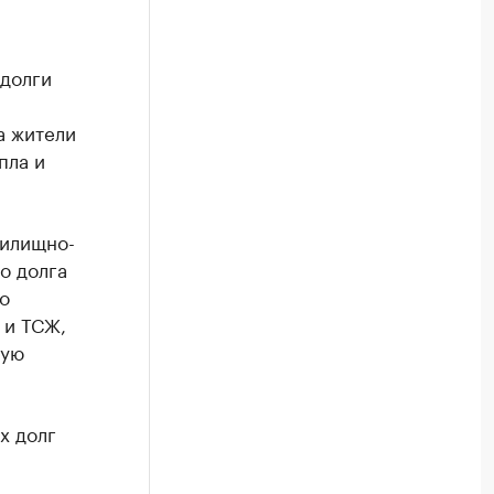
 долги
а жители
пла и
жилищно-
о долга
о
 и ТСЖ,
ную
х долг