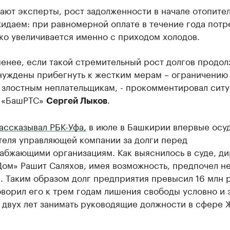
ают эксперты, рост задолженности в начале отопите
идаем: при равномерной оплате в течение года пот
ко увеличивается именно с приходом холодов.
менее, если такой стремительный рост долгов продол
нуждены прибегнуть к жестким мерам – ограничению
 злостным неплательщикам, - прокомментировал сит
 «БашРТС»
.
Сергей Лыков
ассказывал РБК-Уфа,
в июле в Башкирии впервые осу
теля управляющей компании за долги перед
абжающими организациям. Как выяснилось в суде, д
ом» Рашит Саляхов, имея возможность, предпочел не
. Таким образом долг предприятия превысил 16 млн 
ворил его к трем годам лишения свободы условно и 
 двух лет занимать руководящие должности в сфере 