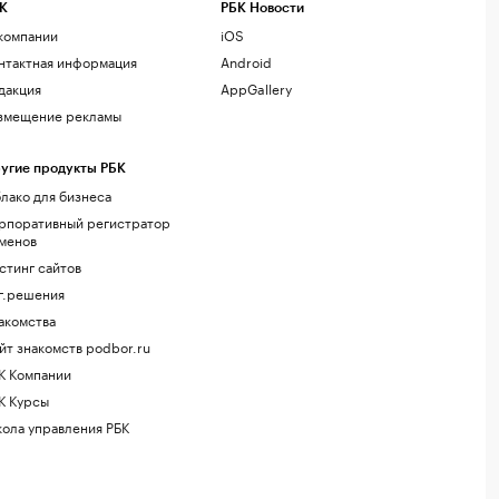
К
РБК Новости
компании
iOS
нтактная информация
Android
дакция
AppGallery
змещение рекламы
угие продукты РБК
лако для бизнеса
рпоративный регистратор
менов
стинг сайтов
г.решения
акомства
йт знакомств podbor.ru
К Компании
К Курсы
ола управления РБК