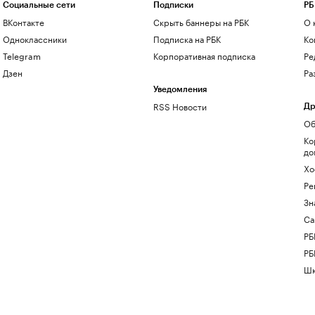
Социальные сети
Подписки
РБ
ВКонтакте
Скрыть баннеры на РБК
О 
Одноклассники
Подписка на РБК
Ко
Telegram
Корпоративная подписка
Ре
Дзен
Ра
Уведомления
RSS Новости
Др
Об
Ко
до
Хо
Ре
Зн
Са
РБ
РБ
Шк