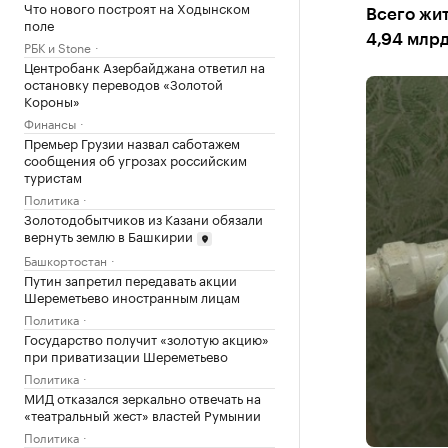
Что нового построят на Ходынском
Всего жи
поле
4,94 млр
РБК и Stone
Центробанк Азербайджана ответил на
остановку переводов «Золотой
Короны»
Финансы
Премьер Грузии назвал саботажем
сообщения об угрозах российским
туристам
Политика
Золотодобытчиков из Казани обязали
вернуть землю в Башкирии
Башкортостан
Путин запретил передавать акции
Шереметьево иностранным лицам
Политика
Государство получит «золотую акцию»
при приватизации Шереметьево
Политика
МИД отказался зеркально отвечать на
«театральный жест» властей Румынии
Политика