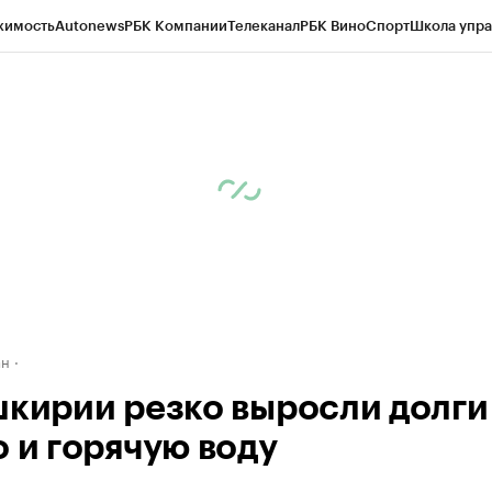
жимость
Autonews
РБК Компании
Телеканал
РБК Вино
Спорт
Школа упра
д
Стиль
Крипто
РБК Бизнес-среда
Дискуссионный клуб
Исследования
К
рагентов
Политика
Экономика
Бизнес
Технологии и медиа
Финансы
Рын
ан
шкирии резко выросли долги
о и горячую воду