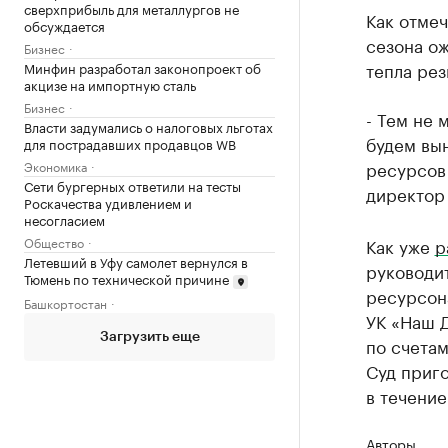
сверхприбыль для металлургов не
Как отмеч
обсуждается
сезона ож
Бизнес
тепла рез
Минфин разработал законопроект об
акцизе на импортную сталь
Бизнес
- Тем не 
Власти задумались о налоговых льготах
будем вы
для пострадавших продавцов WB
ресурсов
Экономика
Сети бургерных ответили на тесты
директор
Роскачества удивлением и
несогласием
Как уже
р
Общество
Летевший в Уфу самолет вернулся в
руководи
Тюмень по технической причине
ресурсон
Башкортостан
УК «Наш Д
Загрузить еще
по счетам
Суд приго
в течение
Авторы