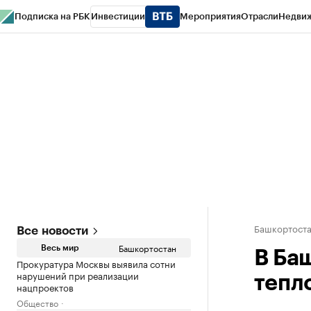
Подписка на РБК
Инвестиции
Мероприятия
Отрасли
Недви
РБК Курсы
РБК Life
Тренды
Визионеры
Национальные проекты
Горо
Спецпроекты СПб
Конференции СПб
Спецпроекты
Проверка конт
Башкортост
Все новости
Башкортостан
Весь мир
В Ба
Прокуратура Москвы выявила сотни
нарушений при реализации
тепл
нацпроектов
Общество